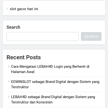
slot gacor hari ini
Search
SEARCH
Recent Posts
Cara Mengatasi LEBAH4D Login yang Berhenti di
Halaman Awal
EDWINSLOT sebagai Brand Digital dengan Sistem yang
Terstruktur
LEBAH4D sebagai Brand Digital dengan Sistem yang
Terstruktur dan Konsisten