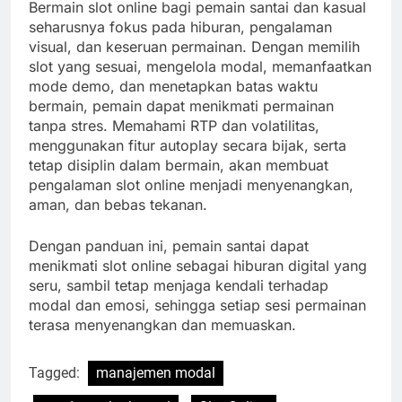
Bermain slot online bagi pemain santai dan kasual
seharusnya fokus pada hiburan, pengalaman
visual, dan keseruan permainan. Dengan memilih
slot yang sesuai, mengelola modal, memanfaatkan
mode demo, dan menetapkan batas waktu
bermain, pemain dapat menikmati permainan
tanpa stres. Memahami RTP dan volatilitas,
menggunakan fitur autoplay secara bijak, serta
tetap disiplin dalam bermain, akan membuat
pengalaman slot online menjadi menyenangkan,
aman, dan bebas tekanan.
Dengan panduan ini, pemain santai dapat
menikmati slot online sebagai hiburan digital yang
seru, sambil tetap menjaga kendali terhadap
modal dan emosi, sehingga setiap sesi permainan
terasa menyenangkan dan memuaskan.
Tagged:
manajemen modal