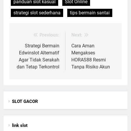
panduan slot kasual
Slot Online
strategi slot sederhana
tips bermain santai
Previous:
Next:
Post
navigation
Strategi Bermain
Cara Aman
Edwinslot Alternatif
Mengakses
Agar Tidak Serakah
HORAS88 Resmi
dan Tetap Terkontrol
Tanpa Risiko Akun
SLOT GACOR
link slot