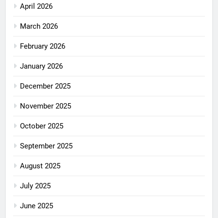
April 2026
March 2026
February 2026
January 2026
December 2025
November 2025
October 2025
September 2025
August 2025
July 2025
June 2025