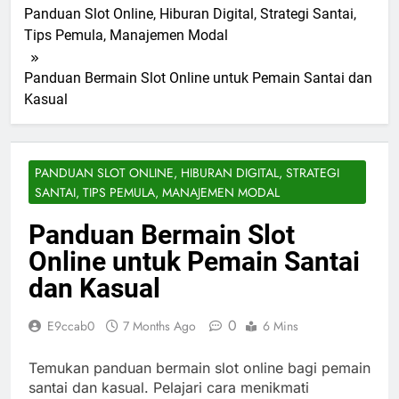
Panduan Slot Online, Hiburan Digital, Strategi Santai,
Tips Pemula, Manajemen Modal
Panduan Bermain Slot Online untuk Pemain Santai dan
Kasual
PANDUAN SLOT ONLINE, HIBURAN DIGITAL, STRATEGI
SANTAI, TIPS PEMULA, MANAJEMEN MODAL
Panduan Bermain Slot
Online untuk Pemain Santai
dan Kasual
0
E9ccab0
7 Months Ago
6 Mins
Temukan panduan bermain slot online bagi pemain
santai dan kasual. Pelajari cara menikmati