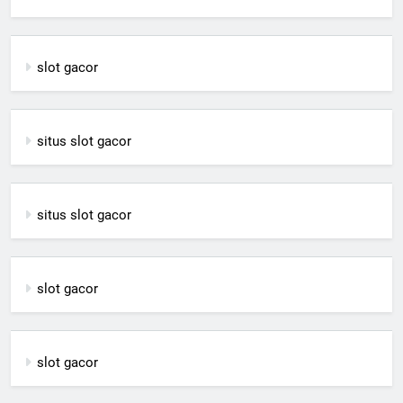
slot gacor
situs slot gacor
situs slot gacor
slot gacor
slot gacor