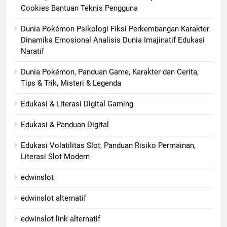
Cookies Bantuan Teknis Pengguna
Dunia Pokémon Psikologi Fiksi Perkembangan Karakter
Dinamika Emosional Analisis Dunia Imajinatif Edukasi
Naratif
Dunia Pokémon, Panduan Game, Karakter dan Cerita,
Tips & Trik, Misteri & Legenda
Edukasi & Literasi Digital Gaming
Edukasi & Panduan Digital
Edukasi Volatilitas Slot, Panduan Risiko Permainan,
Literasi Slot Modern
edwinslot
edwinslot alternatif
edwinslot link alternatif