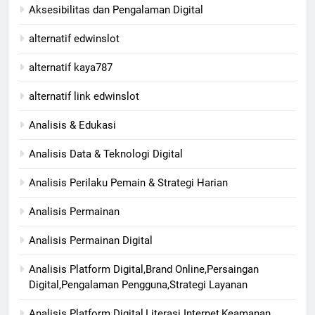
Aksesibilitas dan Pengalaman Digital
alternatif edwinslot
alternatif kaya787
alternatif link edwinslot
Analisis & Edukasi
Analisis Data & Teknologi Digital
Analisis Perilaku Pemain & Strategi Harian
Analisis Permainan
Analisis Permainan Digital
Analisis Platform Digital,Brand Online,Persaingan
Digital,Pengalaman Pengguna,Strategi Layanan
Analisis Platform Digital,Literasi Internet,Keamanan