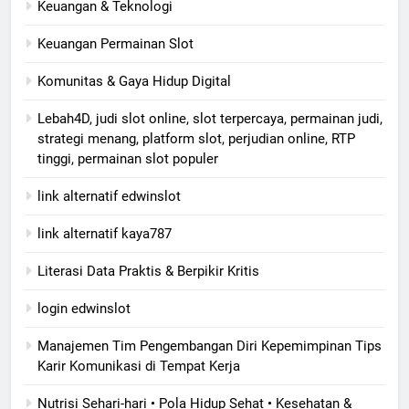
Keuangan & Teknologi
Keuangan Permainan Slot
Komunitas & Gaya Hidup Digital
Lebah4D, judi slot online, slot terpercaya, permainan judi,
strategi menang, platform slot, perjudian online, RTP
tinggi, permainan slot populer
link alternatif edwinslot
link alternatif kaya787
Literasi Data Praktis & Berpikir Kritis
login edwinslot
Manajemen Tim Pengembangan Diri Kepemimpinan Tips
Karir Komunikasi di Tempat Kerja
Nutrisi Sehari-hari • Pola Hidup Sehat • Kesehatan &