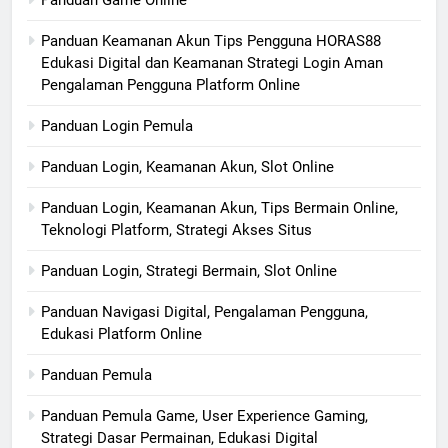
Panduan Game Online
Panduan Keamanan Akun Tips Pengguna HORAS88
Edukasi Digital dan Keamanan Strategi Login Aman
Pengalaman Pengguna Platform Online
Panduan Login Pemula
Panduan Login, Keamanan Akun, Slot Online
Panduan Login, Keamanan Akun, Tips Bermain Online,
Teknologi Platform, Strategi Akses Situs
Panduan Login, Strategi Bermain, Slot Online
Panduan Navigasi Digital, Pengalaman Pengguna,
Edukasi Platform Online
Panduan Pemula
Panduan Pemula Game, User Experience Gaming,
Strategi Dasar Permainan, Edukasi Digital