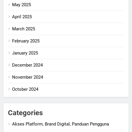
May 2025
April 2025
March 2025
February 2025
January 2025
December 2024
November 2024
October 2024
Categories
Akses Platform, Brand Digital, Panduan Pengguna