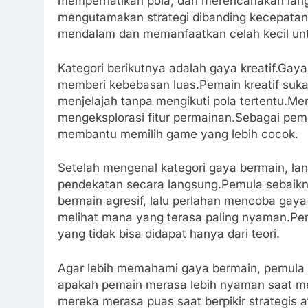
memperhatikan pola, dan merencanakan lang
mengutamakan strategi dibanding kecepatan.
mendalam dan memanfaatkan celah kecil unt
Kategori berikutnya adalah gaya kreatif.Ga
memberi kebebasan luas.Pemain kreatif suk
menjelajah tanpa mengikuti pola tertentu.M
mengeksplorasi fitur permainan.Sebagai pem
membantu memilih game yang lebih cocok.
Setelah mengenal kategori gaya bermain, la
pendekatan secara langsung.Pemula sebaikn
bermain agresif, lalu perlahan mencoba gay
melihat mana yang terasa paling nyaman.P
yang tidak bisa didapat hanya dari teori.
Agar lebih memahami gaya bermain, pemula 
apakah pemain merasa lebih nyaman saat 
mereka merasa puas saat berpikir strategis a