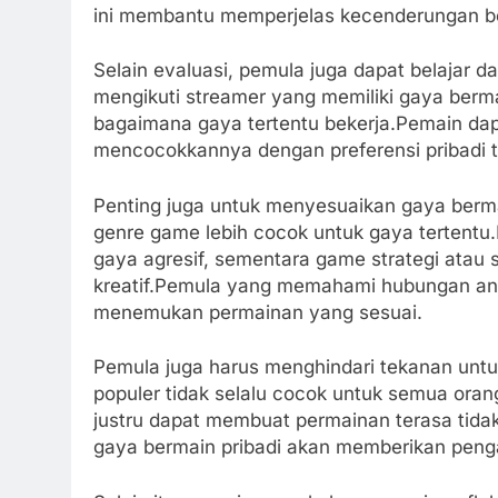
ini membantu memperjelas kecenderungan b
Selain evaluasi, pemula juga dapat belajar da
mengikuti streamer yang memiliki gaya ber
bagaimana gaya tertentu bekerja.Pemain d
mencocokkannya dengan preferensi pribadi
Penting juga untuk menyesuaikan gaya berm
genre game lebih cocok untuk gaya tertent
gaya agresif, sementara game strategi atau s
kreatif.Pemula yang memahami hubungan an
menemukan permainan yang sesuai.
Pemula juga harus menghindari tekanan unt
populer tidak selalu cocok untuk semua oran
justru dapat membuat permainan terasa tid
gaya bermain pribadi akan memberikan pengal