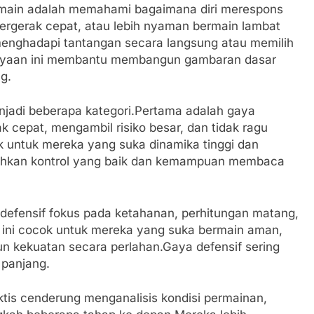
main adalah memahami bagaimana diri merespons
ergerak cepat, atau lebih nyaman bermain lambat
menghadapi tantangan secara langsung atau memilih
tanyaan ini membantu membangun gambaran dasar
g.
jadi beberapa kategori.Pertama adalah gaya
k cepat, mengambil risiko besar, dan tidak ragu
 untuk mereka yang suka dinamika tinggi dan
uhkan kontrol yang baik dan kemampuan membaca
 defensif fokus pada ketahanan, perhitungan matang,
a ini cocok untuk mereka yang suka bermain aman,
kekuatan secara perlahan.Gaya defensif sering
 panjang.
aktis cenderung menganalisis kondisi permainan,