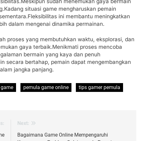
eksibilitas.Meskipun sudah menemukan gaya bermain
ng.Kadang situasi game mengharuskan pemain
sementara.Fleksibilitas ini membantu meningkatkan
h dalam mengenai dinamika permainan.
lah proses yang membutuhkan waktu, eksplorasi, dan
enemukan gaya terbaik.Menikmati proses mencoba
ngalaman bermain yang kaya dan penuh
in secara bertahap, pemain dapat mengembangkan
dalam jangka panjang.
n game
pemula game online
tips gamer pemula
s:
Next:
me
Bagaimana Game Online Mempengaruhi