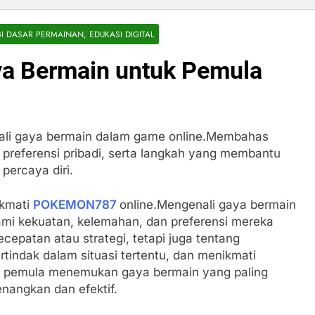
 DASAR PERMAINAN, EDUKASI DIGITAL
a Bermain untuk Pemula
ali gaya bermain dalam game online.Membahas
 preferensi pribadi, serta langkah yang membantu
percaya diri.
ikmati
POKEMON787
online.Mengenali gaya bermain
i kekuatan, kelemahan, dan preferensi mereka
cepatan atau strategi, tetapi juga tentang
indak dalam situasi tertentu, dan menikmati
u pemula menemukan gaya bermain yang paling
nangkan dan efektif.