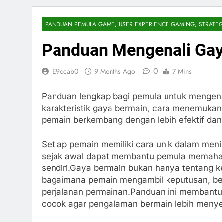
PANDUAN PEMULA GAME, USER EXPERIENCE GAMING, STRATEGI
Panduan Mengenali Gay
0
E9ccab0
9 Months Ago
7 Mins
Panduan lengkap bagi pemula untuk mengen
karakteristik gaya bermain, cara menemukan
pemain berkembang dengan lebih efektif dan 
Setiap pemain memiliki cara unik dalam men
sejak awal dapat membantu pemula memaham
sendiri.Gaya bermain bukan hanya tentang ke
bagaimana pemain mengambil keputusan, bert
perjalanan permainan.Panduan ini membant
cocok agar pengalaman bermain lebih menye