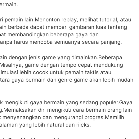
ermain.
ri pemain lain.Menonton replay, melihat tutorial, atau
main berbeda dapat memberi gambaran luas tentang
apat membandingkan beberapa gaya dan
 tanpa harus mencoba semuanya secara panjang.
ain dengan jenis game yang dimainkan.Beberapa
u.Misalnya, game dengan tempo cepat mendukung
imulasi lebih cocok untuk pemain taktis atau
tara gaya bermain dan genre game akan lebih mudah
uk mengikuti gaya bermain yang sedang populer.Gaya
g.Memaksakan diri mengikuti cara bermain orang lain
ak menyenangkan dan mengurangi progres.Memilih
aman yang lebih natural dan rileks.