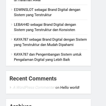
di Halaman Awal
EDWINSLOT sebagai Brand Digital dengan
Sistem yang Terstruktur
LEBAH4D sebagai Brand Digital dengan
Sistem yang Terstruktur dan Konsisten
KAYA787 sebagai Brand Digital dengan Sistem
yang Terstruktur dan Mudah Dipahami
KAYA787 dan Pengembangan Sistem untuk
Pengalaman Digital yang Lebih Baik
Recent Comments
A WordPress Commenter
on
Hello world!