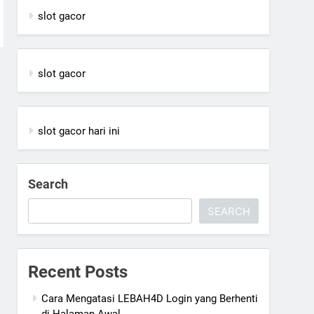
slot gacor
slot gacor
slot gacor hari ini
Search
SEARCH
Recent Posts
Cara Mengatasi LEBAH4D Login yang Berhenti