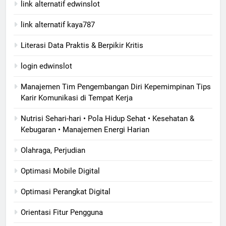
link alternatif edwinslot
link alternatif kaya787
Literasi Data Praktis & Berpikir Kritis
login edwinslot
Manajemen Tim Pengembangan Diri Kepemimpinan Tips
Karir Komunikasi di Tempat Kerja
Nutrisi Sehari-hari • Pola Hidup Sehat • Kesehatan &
Kebugaran • Manajemen Energi Harian
Olahraga, Perjudian
Optimasi Mobile Digital
Optimasi Perangkat Digital
Orientasi Fitur Pengguna