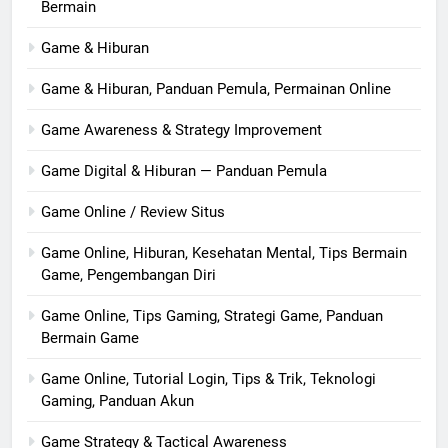
Bermain
Game & Hiburan
Game & Hiburan, Panduan Pemula, Permainan Online
Game Awareness & Strategy Improvement
Game Digital & Hiburan — Panduan Pemula
Game Online / Review Situs
Game Online, Hiburan, Kesehatan Mental, Tips Bermain
Game, Pengembangan Diri
Game Online, Tips Gaming, Strategi Game, Panduan
Bermain Game
Game Online, Tutorial Login, Tips & Trik, Teknologi
Gaming, Panduan Akun
Game Strategy & Tactical Awareness