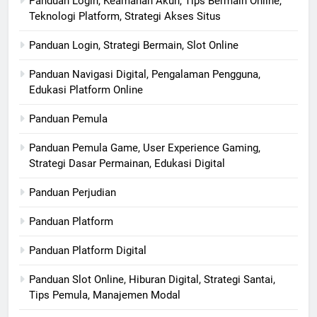
Panduan Login, Keamanan Akun, Tips Bermain Online,
Teknologi Platform, Strategi Akses Situs
Panduan Login, Strategi Bermain, Slot Online
Panduan Navigasi Digital, Pengalaman Pengguna,
Edukasi Platform Online
Panduan Pemula
Panduan Pemula Game, User Experience Gaming,
Strategi Dasar Permainan, Edukasi Digital
Panduan Perjudian
Panduan Platform
Panduan Platform Digital
Panduan Slot Online, Hiburan Digital, Strategi Santai,
Tips Pemula, Manajemen Modal