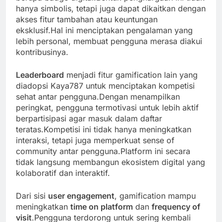
hanya simbolis, tetapi juga dapat dikaitkan dengan
akses fitur tambahan atau keuntungan
eksklusif.Hal ini menciptakan pengalaman yang
lebih personal, membuat pengguna merasa diakui
kontribusinya.
Leaderboard
menjadi fitur gamification lain yang
diadopsi Kaya787 untuk menciptakan kompetisi
sehat antar pengguna.Dengan menampilkan
peringkat, pengguna termotivasi untuk lebih aktif
berpartisipasi agar masuk dalam daftar
teratas.Kompetisi ini tidak hanya meningkatkan
interaksi, tetapi juga memperkuat sense of
community antar pengguna.Platform ini secara
tidak langsung membangun ekosistem digital yang
kolaboratif dan interaktif.
Dari sisi
user engagement
, gamification mampu
meningkatkan
time on platform
dan
frequency of
visit
.Pengguna terdorong untuk sering kembali