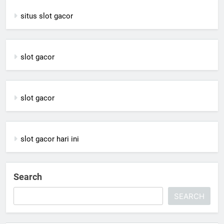
situs slot gacor
slot gacor
slot gacor
slot gacor hari ini
Search
SEARCH