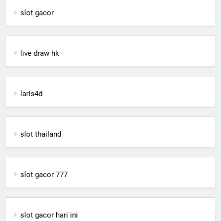
slot gacor
live draw hk
laris4d
slot thailand
slot gacor 777
slot gacor hari ini