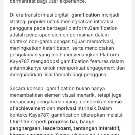
bermanfaat bagi user experience.
Di era transformasi digital,
gamification
menjadi
strategi populer untuk meningkatkan interaksi
pengguna pada berbagai platform.Gamification
adalah penerapan elemen permainan dalam
konteks non-game dengan tujuan memotivasi,
meningkatkan keterlibatan, serta menciptakan
pengalaman yang lebih menyenangkan.Platform
Kaya787 mengadopsi gamification features dalam
antarmukanya untuk memperkuat engagement dan
menghadirkan nilai tambah bagi pengguna.
Secara konsep, gamification bukan hanya
menambahkan elemen visual menarik, tetapi juga
merancang pengalaman yang memberikan
sense
of achievement
dan
motivasi intrinsik
.Dalam
konteks Kaya787, gamification diterapkan melalui
fitur-fitur seperti
progress bar, badge
penghargaan, leaderboard, tantangan interaktif,
hingga sistem poin
.Semua elemen ini dirancang