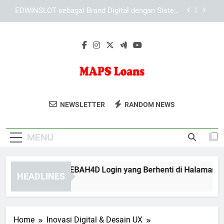
Skip
LEBAH4D sebagai Brand Digital dengan Sistem
to
yang Terstruktur dan Konsisten
content
KAYA787 sebagai Brand Digital dengan Sistem
yang Terstruktur dan Mudah Dipahami
Cara Mengatasi LEBAH4D Login yang Berhenti di
Halaman Awal
EDWINSLOT sebagai Brand Digital dengan Sistem
yang Terstruktur
MAPS Loans
MAPS Loans Menyediakan Layanan
LEBAH4D sebagai Brand Digital dengan Sistem
NEWSLETTER
RANDOM NEWS
yang Terstruktur dan Konsisten
Pinjaman Cepat Dengan Proses Mudah
KAYA787 sebagai Brand Digital dengan Sistem
Dan Bunga Rendah.
yang Terstruktur dan Mudah Dipahami
MENU
ra Mengatasi LEBAH4D Login yang Berhenti di Halaman Awal
HEADLINES
Weeks Ago
Home
Inovasi Digital & Desain UX