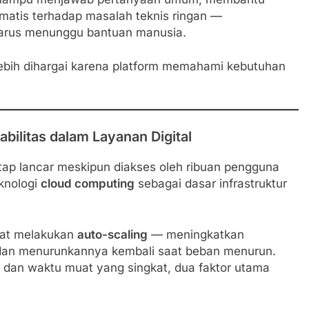
omatis terhadap masalah teknis ringan —
harus menunggu bantuan manusia.
bih dihargai karena platform memahami kebutuhan
bilitas dalam Layanan Digital
p lancar meskipun diakses oleh ribuan pengguna
knologi
cloud computing
sebagai dasar infrastruktur
apat melakukan
auto-scaling
— meningkatkan
ik, dan menurunkannya kembali saat beban menurun.
l dan waktu muat yang singkat, dua faktor utama