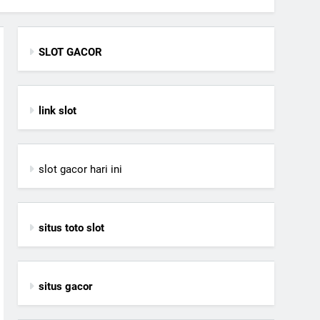
SLOT GACOR
link slot
slot gacor hari ini
situs toto slot
situs gacor