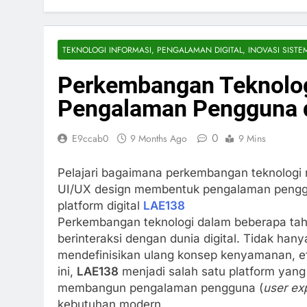
TEKNOLOGI INFORMASI, PENGALAMAN DIGITAL, INOVASI SIST
Perkembangan Teknolo
Pengalaman Pengguna 
0
E9ccab0
9 Months Ago
9 Mins
Pelajari bagaimana perkembangan teknologi m
UI/UX design membentuk pengalaman pengguna 
platform digital
LAE138
Perkembangan teknologi dalam beberapa tah
berinteraksi dengan dunia digital. Tidak han
mendefinisikan ulang konsep kenyamanan, efi
ini,
LAE138
menjadi salah satu platform yang
membangun pengalaman pengguna (
user ex
kebutuhan modern.