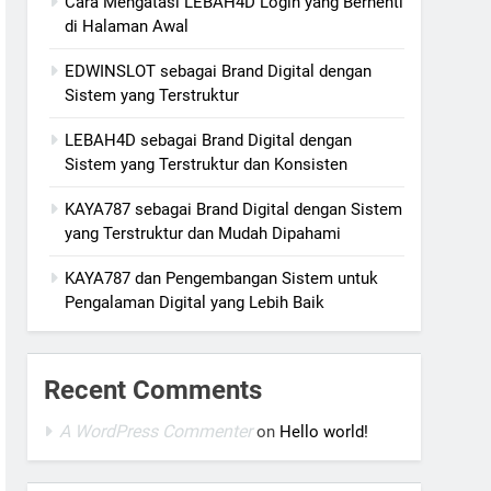
Cara Mengatasi LEBAH4D Login yang Berhenti
di Halaman Awal
EDWINSLOT sebagai Brand Digital dengan
Sistem yang Terstruktur
LEBAH4D sebagai Brand Digital dengan
Sistem yang Terstruktur dan Konsisten
KAYA787 sebagai Brand Digital dengan Sistem
yang Terstruktur dan Mudah Dipahami
KAYA787 dan Pengembangan Sistem untuk
Pengalaman Digital yang Lebih Baik
Recent Comments
A WordPress Commenter
on
Hello world!