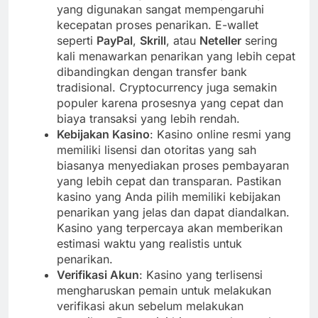
yang digunakan sangat mempengaruhi
kecepatan proses penarikan. E-wallet
seperti
PayPal
,
Skrill
, atau
Neteller
sering
kali menawarkan penarikan yang lebih cepat
dibandingkan dengan transfer bank
tradisional. Cryptocurrency juga semakin
populer karena prosesnya yang cepat dan
biaya transaksi yang lebih rendah.
Kebijakan Kasino
: Kasino online resmi yang
memiliki lisensi dan otoritas yang sah
biasanya menyediakan proses pembayaran
yang lebih cepat dan transparan. Pastikan
kasino yang Anda pilih memiliki kebijakan
penarikan yang jelas dan dapat diandalkan.
Kasino yang terpercaya akan memberikan
estimasi waktu yang realistis untuk
penarikan.
Verifikasi Akun
: Kasino yang terlisensi
mengharuskan pemain untuk melakukan
verifikasi akun sebelum melakukan