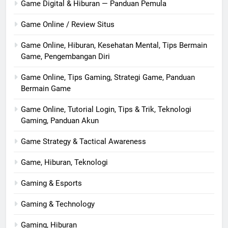
Game Digital & Hiburan — Panduan Pemula
Game Online / Review Situs
Game Online, Hiburan, Kesehatan Mental, Tips Bermain
Game, Pengembangan Diri
Game Online, Tips Gaming, Strategi Game, Panduan
Bermain Game
Game Online, Tutorial Login, Tips & Trik, Teknologi
Gaming, Panduan Akun
Game Strategy & Tactical Awareness
Game, Hiburan, Teknologi
Gaming & Esports
Gaming & Technology
Gaming, Hiburan