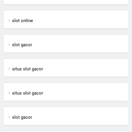
slot online
slot gacor
situs slot gacor
situs slot gacor
slot gacor