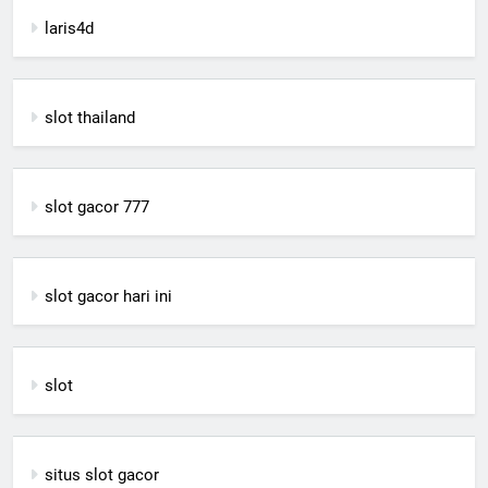
laris4d
slot thailand
slot gacor 777
slot gacor hari ini
slot
situs slot gacor