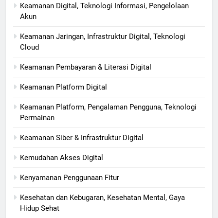
Keamanan Digital, Teknologi Informasi, Pengelolaan
Akun
Keamanan Jaringan, Infrastruktur Digital, Teknologi
Cloud
Keamanan Pembayaran & Literasi Digital
Keamanan Platform Digital
Keamanan Platform, Pengalaman Pengguna, Teknologi
Permainan
Keamanan Siber & Infrastruktur Digital
Kemudahan Akses Digital
Kenyamanan Penggunaan Fitur
Kesehatan dan Kebugaran, Kesehatan Mental, Gaya
Hidup Sehat