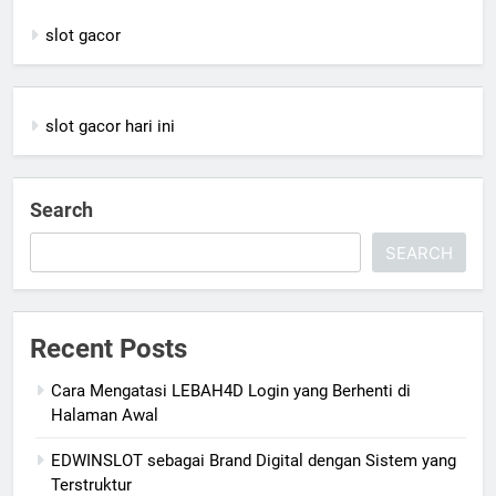
slot gacor
slot gacor hari ini
Search
SEARCH
Recent Posts
Cara Mengatasi LEBAH4D Login yang Berhenti di
Halaman Awal
EDWINSLOT sebagai Brand Digital dengan Sistem yang
Terstruktur