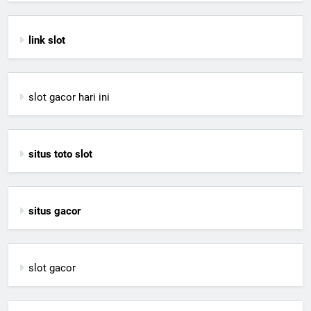
link slot
slot gacor hari ini
situs toto slot
situs gacor
slot gacor