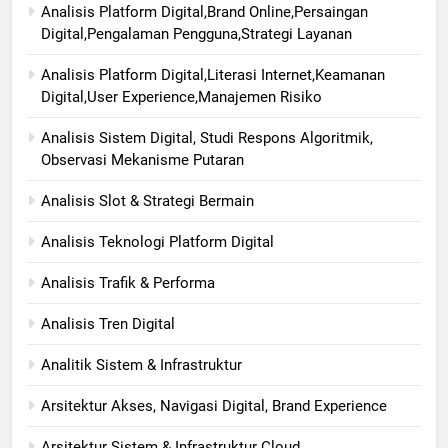
Analisis Platform Digital,Brand Online,Persaingan
Digital,Pengalaman Pengguna,Strategi Layanan
Analisis Platform Digital,Literasi Internet,Keamanan
Digital,User Experience,Manajemen Risiko
Analisis Sistem Digital, Studi Respons Algoritmik,
Observasi Mekanisme Putaran
Analisis Slot & Strategi Bermain
Analisis Teknologi Platform Digital
Analisis Trafik & Performa
Analisis Tren Digital
Analitik Sistem & Infrastruktur
Arsitektur Akses, Navigasi Digital, Brand Experience
Arsitektur Sistem & Infrastruktur Cloud