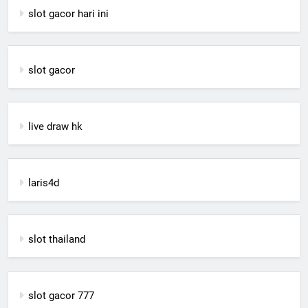
slot gacor hari ini
slot gacor
live draw hk
laris4d
slot thailand
slot gacor 777