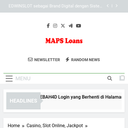
Skip
LEBAH4D sebagai Brand Digital dengan Sistem
to
yang Terstruktur dan Konsisten
content
KAYA787 sebagai Brand Digital dengan Sistem
yang Terstruktur dan Mudah Dipahami
Cara Mengatasi LEBAH4D Login yang Berhenti di
Halaman Awal
EDWINSLOT sebagai Brand Digital dengan Sistem
yang Terstruktur
MAPS Loans
MAPS Loans Menyediakan Layanan
LEBAH4D sebagai Brand Digital dengan Sistem
NEWSLETTER
RANDOM NEWS
yang Terstruktur dan Konsisten
Pinjaman Cepat Dengan Proses Mudah
KAYA787 sebagai Brand Digital dengan Sistem
Dan Bunga Rendah.
yang Terstruktur dan Mudah Dipahami
MENU
ra Mengatasi LEBAH4D Login yang Berhenti di Halaman Awal
HEADLINES
Weeks Ago
Home
Casino, Slot Online, Jackpot