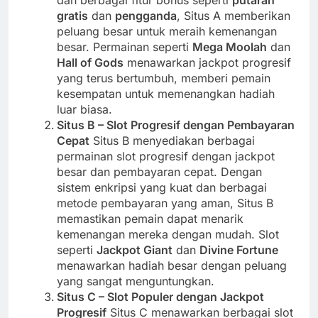
dan berbagai fitur bonus seperti
putaran
gratis
dan
pengganda
, Situs A memberikan
peluang besar untuk meraih kemenangan
besar. Permainan seperti
Mega Moolah
dan
Hall of Gods
menawarkan jackpot progresif
yang terus bertumbuh, memberi pemain
kesempatan untuk memenangkan hadiah
luar biasa.
Situs B – Slot Progresif dengan Pembayaran
Cepat
Situs B menyediakan berbagai
permainan slot progresif dengan jackpot
besar dan pembayaran cepat. Dengan
sistem enkripsi yang kuat dan berbagai
metode pembayaran yang aman, Situs B
memastikan pemain dapat menarik
kemenangan mereka dengan mudah. Slot
seperti
Jackpot Giant
dan
Divine Fortune
menawarkan hadiah besar dengan peluang
yang sangat menguntungkan.
Situs C – Slot Populer dengan Jackpot
Progresif
Situs C menawarkan berbagai slot