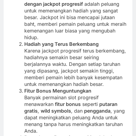
dengan jackpot progresif
adalah peluang
untuk memenangkan hadiah yang sangat
besar. Jackpot ini bisa mencapai jutaan
baht, memberi pemain peluang untuk meraih
kemenangan luar biasa yang mengubah
hidup.
Hadiah yang Terus Berkembang
Karena jackpot progresif terus berkembang,
hadiahnya semakin besar seiring
berjalannya waktu. Dengan setiap taruhan
yang dipasang, jackpot semakin tinggi,
memberi pemain lebih banyak kesempatan
untuk memenangkan hadiah besar.
Fitur Bonus Menguntungkan
Banyak permainan slot progresif
menawarkan
fitur bonus
seperti
putaran
gratis
,
wild symbols
, dan
pengganda
, yang
dapat meningkatkan peluang Anda untuk
menang tanpa harus meningkatkan taruhan
Anda.