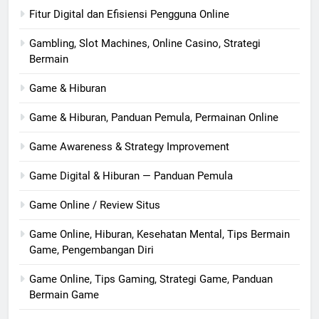
Fitur Digital dan Efisiensi Pengguna Online
Gambling, Slot Machines, Online Casino, Strategi
Bermain
Game & Hiburan
Game & Hiburan, Panduan Pemula, Permainan Online
Game Awareness & Strategy Improvement
Game Digital & Hiburan — Panduan Pemula
Game Online / Review Situs
Game Online, Hiburan, Kesehatan Mental, Tips Bermain
Game, Pengembangan Diri
Game Online, Tips Gaming, Strategi Game, Panduan
Bermain Game