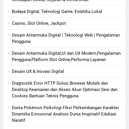
Budaya Digital, Teknologi Game, Estetika Lokal
Casino, Slot Online, Jackpot
Desain Antarmuka Digital | Teknologi Web | Pengalaman
Pengguna
Desain Antarmuka Digital,UI dan UX Modern,Pengalaman
Pengguna,Platform Slot Online,Performa Layanan
Desain UX & Inovasi Digital
Diagnostik Error HTTP Solusi Browser Mobile dan
Desktop Keamanan dan Akses Akun Optimasi Sesi dan
Cookies Bantuan Teknis Pengguna
Dunia Pokémon Psikologi Fiksi Perkembangan Karakter
Dinamika Emosional Analisis Dunia Imajinatif Edukasi
Naratif