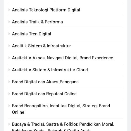
Analisis Teknologi Platform Digital
Analisis Trafik & Performa
Analisis Tren Digital
Analitik Sistem & Infrastruktur
Arsitektur Akses, Navigasi Digital, Brand Experience
Arsitektur Sistem & Infrastruktur Cloud
Brand Digital dan Akses Pengguna
Brand Digital dan Reputasi Online
Brand Recognition, Identitas Digital, Strategi Brand
Online
Budaya & Tradisi, Sastra & Folklor, Pendidikan Moral,
Kehidupan Sosial, Sejarah & Cerita Anak