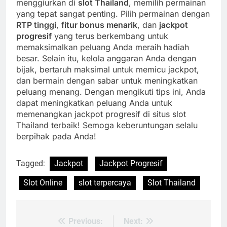
menggiurkan di
slot Thailand
, memilih permainan
yang tepat sangat penting. Pilih permainan dengan
RTP tinggi
,
fitur bonus menarik
, dan
jackpot
progresif
yang terus berkembang untuk
memaksimalkan peluang Anda meraih hadiah
besar. Selain itu, kelola anggaran Anda dengan
bijak, bertaruh maksimal untuk memicu jackpot,
dan bermain dengan sabar untuk meningkatkan
peluang menang. Dengan mengikuti tips ini, Anda
dapat meningkatkan peluang Anda untuk
memenangkan jackpot progresif di situs slot
Thailand terbaik! Semoga keberuntungan selalu
berpihak pada Anda!
Tagged:
Jackpot
Jackpot Progresif
Slot Online
slot terpercaya
Slot Thailand
Previous:
Next:
Post