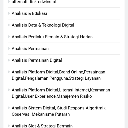
alternatif link edwinslot
Analisis & Edukasi
Analisis Data & Teknologi Digital
Analisis Perilaku Pemain & Strategi Harian
Analisis Permainan
Analisis Permainan Digital
Analisis Platform Digital,Brand Online,Persaingan
Digital,Pengalaman Pengguna,Strategi Layanan
Analisis Platform Digital,Literasi Internet,Keamanan
Digital,User Experience,Manajemen Risiko
Analisis Sistem Digital, Studi Respons Algoritmik,
Observasi Mekanisme Putaran
Analisis Slot & Strategi Bermain