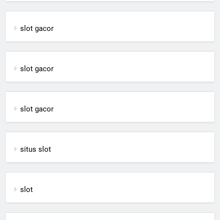
slot gacor
slot gacor
slot gacor
situs slot
slot