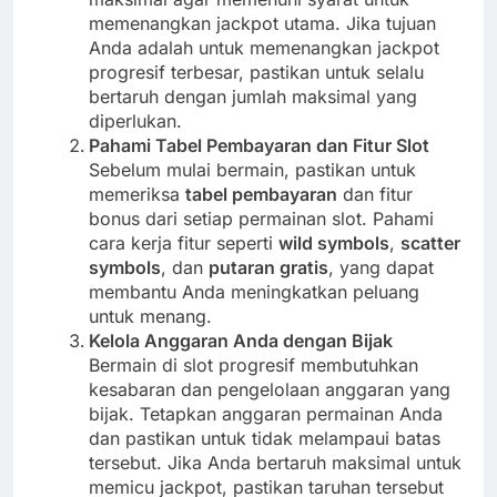
memenangkan jackpot utama. Jika tujuan
Anda adalah untuk memenangkan jackpot
progresif terbesar, pastikan untuk selalu
bertaruh dengan jumlah maksimal yang
diperlukan.
Pahami Tabel Pembayaran dan Fitur Slot
Sebelum mulai bermain, pastikan untuk
memeriksa
tabel pembayaran
dan fitur
bonus dari setiap permainan slot. Pahami
cara kerja fitur seperti
wild symbols
,
scatter
symbols
, dan
putaran gratis
, yang dapat
membantu Anda meningkatkan peluang
untuk menang.
Kelola Anggaran Anda dengan Bijak
Bermain di slot progresif membutuhkan
kesabaran dan pengelolaan anggaran yang
bijak. Tetapkan anggaran permainan Anda
dan pastikan untuk tidak melampaui batas
tersebut. Jika Anda bertaruh maksimal untuk
memicu jackpot, pastikan taruhan tersebut