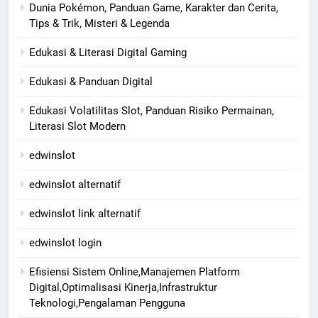
Dunia Pokémon, Panduan Game, Karakter dan Cerita,
Tips & Trik, Misteri & Legenda
Edukasi & Literasi Digital Gaming
Edukasi & Panduan Digital
Edukasi Volatilitas Slot, Panduan Risiko Permainan,
Literasi Slot Modern
edwinslot
edwinslot alternatif
edwinslot link alternatif
edwinslot login
Efisiensi Sistem Online,Manajemen Platform
Digital,Optimalisasi Kinerja,Infrastruktur
Teknologi,Pengalaman Pengguna