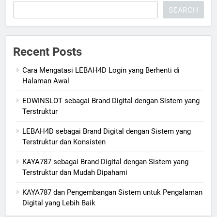
SEARCH
Recent Posts
Cara Mengatasi LEBAH4D Login yang Berhenti di
Halaman Awal
EDWINSLOT sebagai Brand Digital dengan Sistem yang
Terstruktur
LEBAH4D sebagai Brand Digital dengan Sistem yang
Terstruktur dan Konsisten
KAYA787 sebagai Brand Digital dengan Sistem yang
Terstruktur dan Mudah Dipahami
KAYA787 dan Pengembangan Sistem untuk Pengalaman
Digital yang Lebih Baik