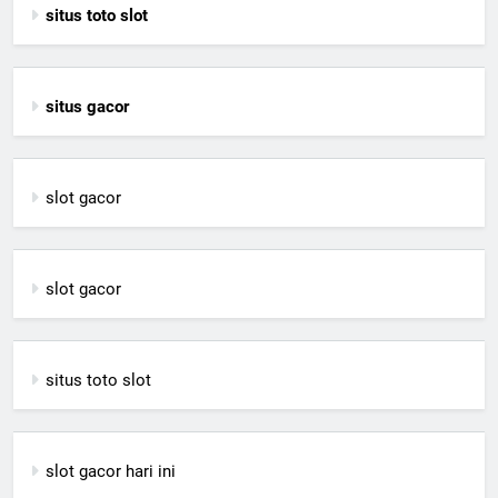
situs toto slot
situs gacor
slot gacor
slot gacor
situs toto slot
slot gacor hari ini