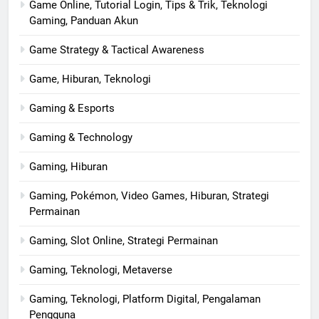
Game Online, Tutorial Login, Tips & Trik, Teknologi
Gaming, Panduan Akun
Game Strategy & Tactical Awareness
Game, Hiburan, Teknologi
Gaming & Esports
Gaming & Technology
Gaming, Hiburan
Gaming, Pokémon, Video Games, Hiburan, Strategi
Permainan
Gaming, Slot Online, Strategi Permainan
Gaming, Teknologi, Metaverse
Gaming, Teknologi, Platform Digital, Pengalaman
Pengguna