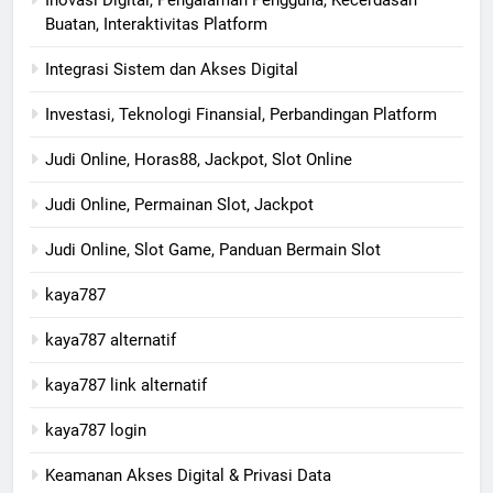
Buatan, Interaktivitas Platform
Integrasi Sistem dan Akses Digital
Investasi, Teknologi Finansial, Perbandingan Platform
Judi Online, Horas88, Jackpot, Slot Online
Judi Online, Permainan Slot, Jackpot
Judi Online, Slot Game, Panduan Bermain Slot
kaya787
kaya787 alternatif
kaya787 link alternatif
kaya787 login
Keamanan Akses Digital & Privasi Data