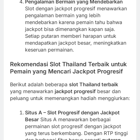
Pengalaman Bermain yang Mendebarkan
Slot dengan jackpot progresif menawarkan
pengalaman bermain yang lebih
mendebarkan karena pemain tahu bahwa
jackpot bisa dimenangkan kapan saja.
Setiap putaran memberi harapan untuk
mendapatkan jackpot besar, meningkatkan
keseruan permainan.
Rekomendasi Slot Thailand Terbaik untuk
Pemain yang Mencari Jackpot Progresif
Berikut adalah beberapa
slot Thailand terbaik
yang menawarkan
jackpot progresif
besar dan
peluang untuk memenangkan hadiah menggiurkan:
Situs A – Slot Progresif dengan Jackpot
Besar
Situs A menawarkan berbagai
permainan slot progresif dengan jackpot
yang terus berkembang. Dengan RTP tinggi