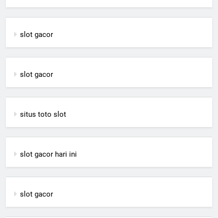
slot gacor
slot gacor
situs toto slot
slot gacor hari ini
slot gacor