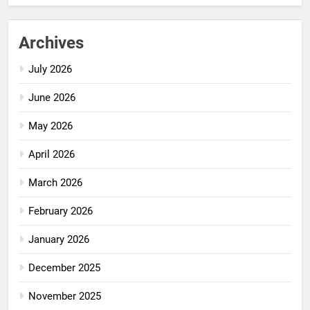
Archives
July 2026
June 2026
May 2026
April 2026
March 2026
February 2026
January 2026
December 2025
November 2025