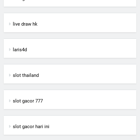
live draw hk
laris4d
slot thailand
slot gacor 777
slot gacor hari ini