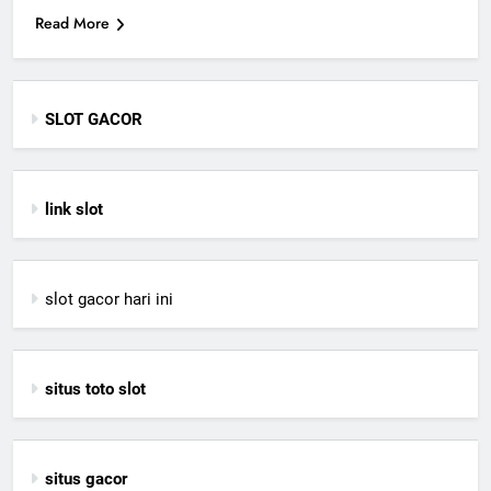
Read More
SLOT GACOR
link slot
slot gacor hari ini
situs toto slot
situs gacor