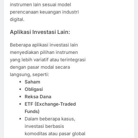
instrumen lain sesuai model
perencanaan keuangan industri
digital.
Aplikasi Investasi Lain:
Beberapa aplikasi investasi lain
menyediakan pilihan instrumen
yang lebih variatif atau terintegrasi
dengan pasar modal secara
langsung, seperti:
Saham
Obligasi
Reksa Dana
ETF (Exchange‑Traded
Funds)
Dalam beberapa kasus,
investasi berbasis
komoditas atau pasar global