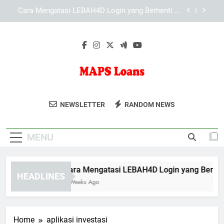
Skip
EDWINSLOT sebagai Brand Digital dengan Sistem
to
yang Terstruktur
content
LEBAH4D sebagai Brand Digital dengan Sistem
yang Terstruktur dan Konsisten
KAYA787 sebagai Brand Digital dengan Sistem
yang Terstruktur dan Mudah Dipahami
Cara Mengatasi LEBAH4D Login yang Berhenti di
Halaman Awal
MAPS Loans
MAPS Loans Menyediakan Layanan
EDWINSLOT sebagai Brand Digital dengan Sistem
NEWSLETTER
RANDOM NEWS
yang Terstruktur
Pinjaman Cepat Dengan Proses Mudah
LEBAH4D sebagai Brand Digital dengan Sistem
Dan Bunga Rendah.
yang Terstruktur dan Konsisten
MENU
KAYA787 sebagai Brand Digital dengan Sistem
yang Terstruktur dan Mudah Dipahami
Cara Mengatasi LEBAH4D Login yang Berhenti d
HEADLINES
2 Weeks Ago
Home
aplikasi investasi