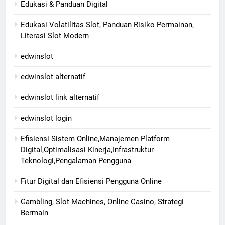
Edukasi & Panduan Digital
Edukasi Volatilitas Slot, Panduan Risiko Permainan,
Literasi Slot Modern
edwinslot
edwinslot alternatif
edwinslot link alternatif
edwinslot login
Efisiensi Sistem Online,Manajemen Platform
Digital,Optimalisasi Kinerja,Infrastruktur
Teknologi,Pengalaman Pengguna
Fitur Digital dan Efisiensi Pengguna Online
Gambling, Slot Machines, Online Casino, Strategi
Bermain