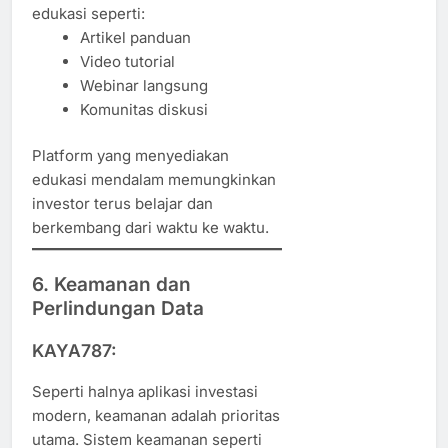
edukasi seperti:
Artikel panduan
Video tutorial
Webinar langsung
Komunitas diskusi
Platform yang menyediakan
edukasi mendalam memungkinkan
investor terus belajar dan
berkembang dari waktu ke waktu.
6.
Keamanan dan
Perlindungan Data
KAYA787:
Seperti halnya aplikasi investasi
modern, keamanan adalah prioritas
utama. Sistem keamanan seperti