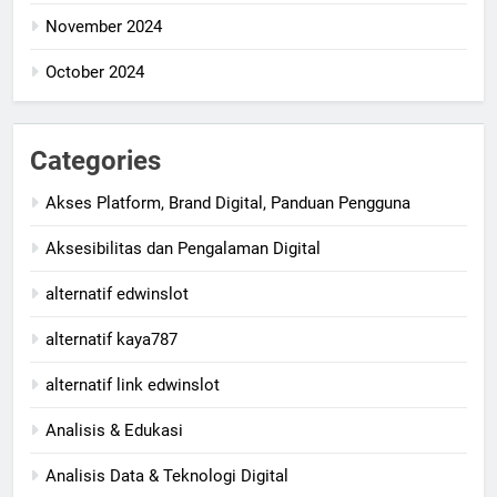
November 2024
October 2024
Categories
Akses Platform, Brand Digital, Panduan Pengguna
Aksesibilitas dan Pengalaman Digital
alternatif edwinslot
alternatif kaya787
alternatif link edwinslot
Analisis & Edukasi
Analisis Data & Teknologi Digital