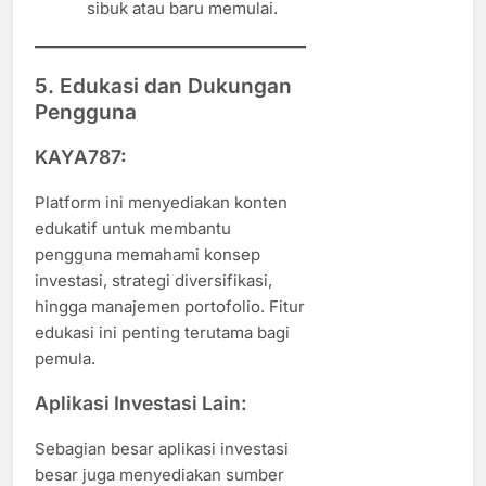
sibuk atau baru memulai.
5.
Edukasi dan Dukungan
Pengguna
KAYA787:
Platform ini menyediakan konten
edukatif untuk membantu
pengguna memahami konsep
investasi, strategi diversifikasi,
hingga manajemen portofolio. Fitur
edukasi ini penting terutama bagi
pemula.
Aplikasi Investasi Lain:
Sebagian besar aplikasi investasi
besar juga menyediakan sumber