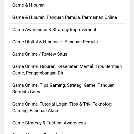
Game & Hiburan
Game & Hiburan, Panduan Pemula, Permainan Online
Game Awareness & Strategy Improvement
Game Digital & Hiburan — Panduan Pemula
Game Online / Review Situs
Game Online, Hiburan, Kesehatan Mental, Tips Bermain
Game, Pengembangan Diri
Game Online, Tips Gaming, Strategi Game, Panduan
Bermain Game
Game Online, Tutorial Login, Tips & Trik, Teknologi
Gaming, Panduan Akun
Game Strategy & Tactical Awareness