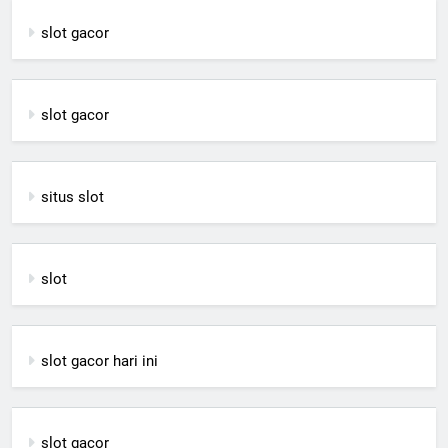
slot gacor
slot gacor
situs slot
slot
slot gacor hari ini
slot gacor