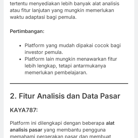
tertentu menyediakan lebih banyak alat analisis
atau fitur lanjutan yang mungkin memerlukan
waktu adaptasi bagi pemula.
Pertimbangan:
Platform yang mudah dipakai cocok bagi
investor pemula.
Platform lain mungkin menawarkan fitur
lebih lengkap, tetapi antarmukanya
memerlukan pembelajaran.
2.
Fitur Analisis dan Data Pasar
KAYA787:
Platform ini dilengkapi dengan beberapa
alat
analisis pasar
yang membantu pengguna
memahami pergerakan pasar dan membuat