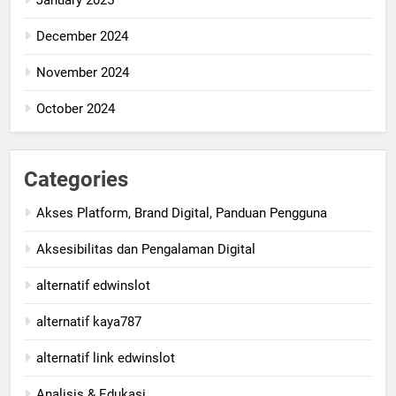
January 2025
December 2024
November 2024
October 2024
Categories
Akses Platform, Brand Digital, Panduan Pengguna
Aksesibilitas dan Pengalaman Digital
alternatif edwinslot
alternatif kaya787
alternatif link edwinslot
Analisis & Edukasi