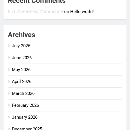
Recent Comments
A WordPress Commenter
on
Hello world!
Archives
July 2026
June 2026
May 2026
April 2026
March 2026
February 2026
January 2026
December 2025