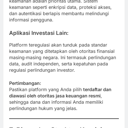
keamanan adalah prioritas utama. Sistem
keamanan seperti enkripsi data, proteksi akses,
dan autentikasi berlapis membantu melindungi
informasi pengguna.
Aplikasi Investasi Lain:
Platform teregulasi akan tunduk pada standar
keamanan yang ditetapkan oleh otoritas finansial
masing‑masing negara. Ini termasuk perlindungan
data, audit independen, serta kepatuhan pada
regulasi perlindungan investor.
Pertimbangan:
Pastikan platform yang Anda pilih
terdaftar dan
diawasi oleh otoritas jasa keuangan resmi
,
sehingga dana dan informasi Anda memiliki
perlindungan hukum yang jelas.