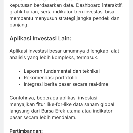
keputusan berdasarkan data. Dashboard interaktif,
grafik harian, serta indikator tren investasi bisa
membantu menyusun strategi jangka pendek dan
panjang.
Aplikasi Investasi Lain:
Aplikasi investasi besar umumnya dilengkapi alat
analisis yang lebih kompleks, termasuk:
Laporan fundamental dan teknikal
Rekomendasi portofolio
Integrasi berita pasar secara real‑time
Contohnya, beberapa aplikasi investasi
menyajikan fitur like‑for‑like data saham global
langsung dari Bursa Efek utama atau indikator
pasar secara lebih mendalam.
Pertimbangan: