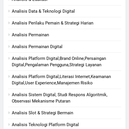
Analisis Data & Teknologi Digital
Analisis Perilaku Pemain & Strategi Harian
Analisis Permainan
Analisis Permainan Digital
Analisis Platform Digital,Brand Online,Persaingan
Digital,Pengalaman Pengguna,Strategi Layanan
Analisis Platform Digital,Literasi Internet,Keamanan
Digital,User Experience,Manajemen Risiko
Analisis Sistem Digital, Studi Respons Algoritmik,
Observasi Mekanisme Putaran
Analisis Slot & Strategi Bermain
Analisis Teknologi Platform Digital