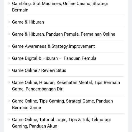
Gambling, Slot Machines, Online Casino, Strategi
Bermain
Game & Hiburan
Game & Hiburan, Panduan Pemula, Permainan Online
Game Awareness & Strategy Improvement
Game Digital & Hiburan — Panduan Pemula
Game Online / Review Situs
Game Online, Hiburan, Kesehatan Mental, Tips Bermain
Game, Pengembangan Diri
Game Online, Tips Gaming, Strategi Game, Panduan
Bermain Game
Game Online, Tutorial Login, Tips & Trik, Teknologi
Gaming, Panduan Akun