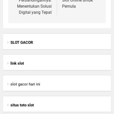
Perbandingannya:
Slot Online untuk
Menentukan Solusi
Pemula
Digital yang Tepat
SLOT GACOR
link slot
slot gacor hari ini
situs toto slot