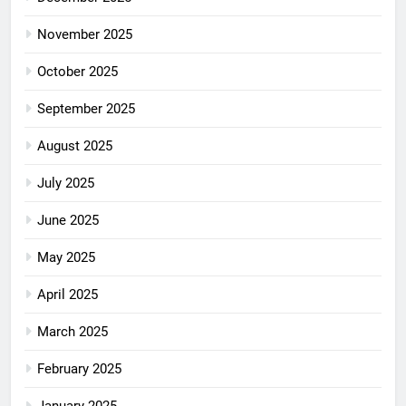
November 2025
October 2025
September 2025
August 2025
July 2025
June 2025
May 2025
April 2025
March 2025
February 2025