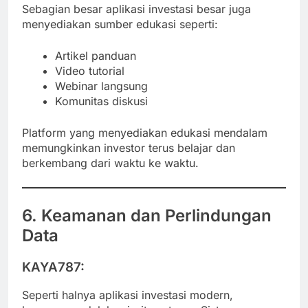
Sebagian besar aplikasi investasi besar juga
menyediakan sumber edukasi seperti:
Artikel panduan
Video tutorial
Webinar langsung
Komunitas diskusi
Platform yang menyediakan edukasi mendalam
memungkinkan investor terus belajar dan
berkembang dari waktu ke waktu.
6.
Keamanan dan Perlindungan
Data
KAYA787:
Seperti halnya aplikasi investasi modern,