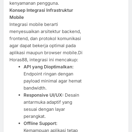
kenyamanan pengguna.
Konsep Integrasi Infrastruktur
Mobile
Integrasi mobile berarti
menyesuaikan arsitektur backend,
frontend, dan protokol komunikasi
agar dapat bekerja optimal pada
aplikasi maupun browser mobile.Di
Horas88, integrasi ini mencakup:
API yang Dioptimalkan:
Endpoint ringan dengan
payload minimal agar hemat
bandwidth.
Responsive UI/UX:
Desain
antarmuka adaptif yang
sesuai dengan layar
perangkat.
Offline Support:
Kemampuan aplikasi tetap