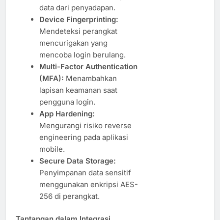
data dari penyadapan.
Device Fingerprinting:
Mendeteksi perangkat
mencurigakan yang
mencoba login berulang.
Multi-Factor Authentication
(MFA):
Menambahkan
lapisan keamanan saat
pengguna login.
App Hardening:
Mengurangi risiko reverse
engineering pada aplikasi
mobile.
Secure Data Storage:
Penyimpanan data sensitif
menggunakan enkripsi AES-
256 di perangkat.
Tantangan dalam Integrasi