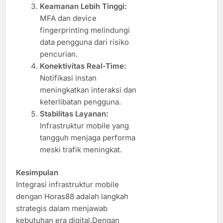
Keamanan Lebih Tinggi:
MFA dan device
fingerprinting melindungi
data pengguna dari risiko
pencurian.
Konektivitas Real-Time:
Notifikasi instan
meningkatkan interaksi dan
keterlibatan pengguna.
Stabilitas Layanan:
Infrastruktur mobile yang
tangguh menjaga performa
meski trafik meningkat.
Kesimpulan
Integrasi infrastruktur mobile
dengan Horas88 adalah langkah
strategis dalam menjawab
kebutuhan era digital.Dengan