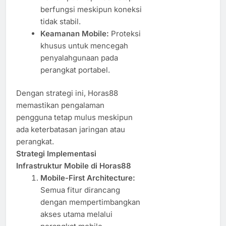
berfungsi meskipun koneksi
tidak stabil.
Keamanan Mobile:
Proteksi
khusus untuk mencegah
penyalahgunaan pada
perangkat portabel.
Dengan strategi ini, Horas88
memastikan pengalaman
pengguna tetap mulus meskipun
ada keterbatasan jaringan atau
perangkat.
Strategi Implementasi
Infrastruktur Mobile di Horas88
Mobile-First Architecture:
Semua fitur dirancang
dengan mempertimbangkan
akses utama melalui