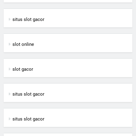
situs slot gacor
slot online
slot gacor
situs slot gacor
situs slot gacor