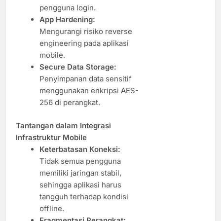
pengguna login.
App Hardening:
Mengurangi risiko reverse
engineering pada aplikasi
mobile.
Secure Data Storage:
Penyimpanan data sensitif
menggunakan enkripsi AES-
256 di perangkat.
Tantangan dalam Integrasi
Infrastruktur Mobile
Keterbatasan Koneksi:
Tidak semua pengguna
memiliki jaringan stabil,
sehingga aplikasi harus
tangguh terhadap kondisi
offline.
Fragmentasi Perangkat: