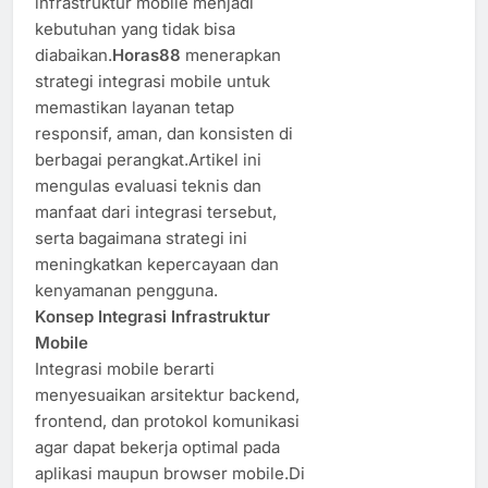
infrastruktur mobile menjadi
kebutuhan yang tidak bisa
diabaikan.
Horas88
menerapkan
strategi integrasi mobile untuk
memastikan layanan tetap
responsif, aman, dan konsisten di
berbagai perangkat.Artikel ini
mengulas evaluasi teknis dan
manfaat dari integrasi tersebut,
serta bagaimana strategi ini
meningkatkan kepercayaan dan
kenyamanan pengguna.
Konsep Integrasi Infrastruktur
Mobile
Integrasi mobile berarti
menyesuaikan arsitektur backend,
frontend, dan protokol komunikasi
agar dapat bekerja optimal pada
aplikasi maupun browser mobile.Di