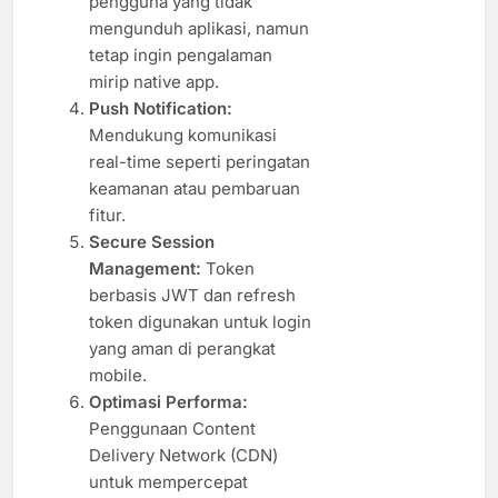
pengguna yang tidak
mengunduh aplikasi, namun
tetap ingin pengalaman
mirip native app.
Push Notification:
Mendukung komunikasi
real-time seperti peringatan
keamanan atau pembaruan
fitur.
Secure Session
Management:
Token
berbasis JWT dan refresh
token digunakan untuk login
yang aman di perangkat
mobile.
Optimasi Performa:
Penggunaan Content
Delivery Network (CDN)
untuk mempercepat