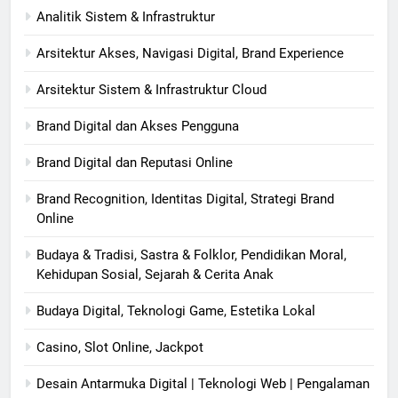
Analitik Sistem & Infrastruktur
Arsitektur Akses, Navigasi Digital, Brand Experience
Arsitektur Sistem & Infrastruktur Cloud
Brand Digital dan Akses Pengguna
Brand Digital dan Reputasi Online
Brand Recognition, Identitas Digital, Strategi Brand
Online
Budaya & Tradisi, Sastra & Folklor, Pendidikan Moral,
Kehidupan Sosial, Sejarah & Cerita Anak
Budaya Digital, Teknologi Game, Estetika Lokal
Casino, Slot Online, Jackpot
Desain Antarmuka Digital | Teknologi Web | Pengalaman