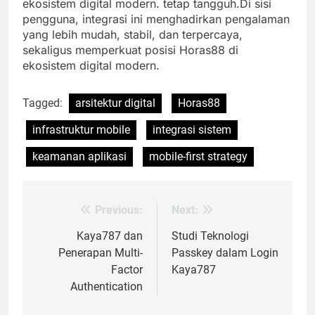
ekosistem digital modern. tetap tangguh.Di sisi
pengguna, integrasi ini menghadirkan pengalaman
yang lebih mudah, stabil, dan terpercaya,
sekaligus memperkuat posisi Horas88 di
ekosistem digital modern.
Tagged:
arsitektur digital
Horas88
infrastruktur mobile
integrasi sistem
keamanan aplikasi
mobile-first strategy
Previous:
Next:
Post
navigation
Kaya787 dan
Studi Teknologi
Penerapan Multi-
Passkey dalam Login
Factor
Kaya787
Authentication