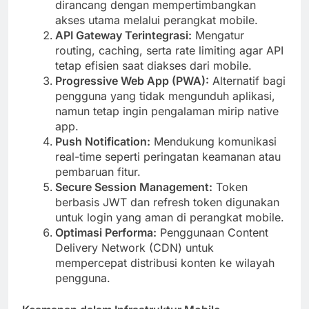
dirancang dengan mempertimbangkan
akses utama melalui perangkat mobile.
API Gateway Terintegrasi:
Mengatur
routing, caching, serta rate limiting agar API
tetap efisien saat diakses dari mobile.
Progressive Web App (PWA):
Alternatif bagi
pengguna yang tidak mengunduh aplikasi,
namun tetap ingin pengalaman mirip native
app.
Push Notification:
Mendukung komunikasi
real-time seperti peringatan keamanan atau
pembaruan fitur.
Secure Session Management:
Token
berbasis JWT dan refresh token digunakan
untuk login yang aman di perangkat mobile.
Optimasi Performa:
Penggunaan Content
Delivery Network (CDN) untuk
mempercepat distribusi konten ke wilayah
pengguna.