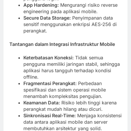
App Hardening:
Mengurangi risiko reverse
engineering pada aplikasi mobile.
Secure Data Storage:
Penyimpanan data
sensitif menggunakan enkripsi AES-256 di
perangkat.
Tantangan dalam Integrasi Infrastruktur Mobile
Keterbatasan Koneksi:
Tidak semua
pengguna memiliki jaringan stabil, sehingga
aplikasi harus tangguh terhadap kondisi
offline.
Fragmentasi Perangkat:
Perbedaan
spesifikasi dan sistem operasi mobile
menambah kompleksitas pengujian.
Keamanan Data:
Risiko lebih tinggi karena
perangkat mudah hilang atau dicuri.
Sinkronisasi Real-Time:
Menjaga konsistensi
data antara aplikasi mobile dan server
membutuhkan arsitektur yang solid.