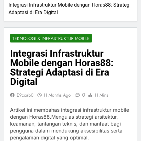
Integrasi Infrastruktur Mobile dengan Horas88: Strategi
Adaptasi di Era Digital
TEKNOLOGI & INFRASTRUKTUR MOBILE
Integrasi Infrastruktur
Mobile dengan Horas88:
Strategi Adaptasi di Era
Digital
0
E9ccab0
11 Months Ago
11 Mins
Artikel ini membahas integrasi infrastruktur mobile
dengan Horas88.Mengulas strategi arsitektur,
keamanan, tantangan teknis, dan manfaat bagi
pengguna dalam mendukung aksesibilitas serta
pengalaman digital yang optimal.