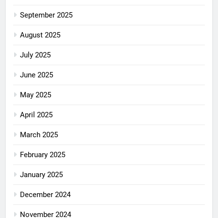
September 2025
August 2025
July 2025
June 2025
May 2025
April 2025
March 2025
February 2025
January 2025
December 2024
November 2024