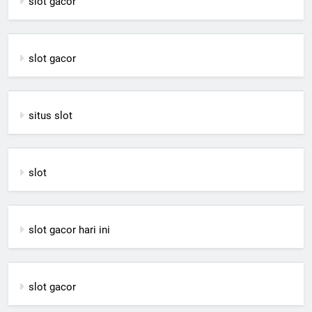
slot gacor
slot gacor
situs slot
slot
slot gacor hari ini
slot gacor