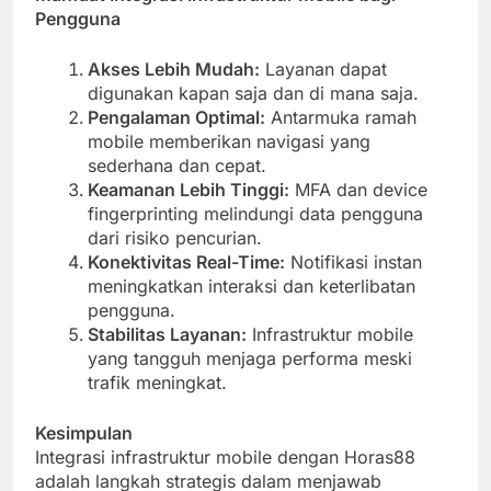
Pengguna
Akses Lebih Mudah:
Layanan dapat
digunakan kapan saja dan di mana saja.
Pengalaman Optimal:
Antarmuka ramah
mobile memberikan navigasi yang
sederhana dan cepat.
Keamanan Lebih Tinggi:
MFA dan device
fingerprinting melindungi data pengguna
dari risiko pencurian.
Konektivitas Real-Time:
Notifikasi instan
meningkatkan interaksi dan keterlibatan
pengguna.
Stabilitas Layanan:
Infrastruktur mobile
yang tangguh menjaga performa meski
trafik meningkat.
Kesimpulan
Integrasi infrastruktur mobile dengan Horas88
adalah langkah strategis dalam menjawab