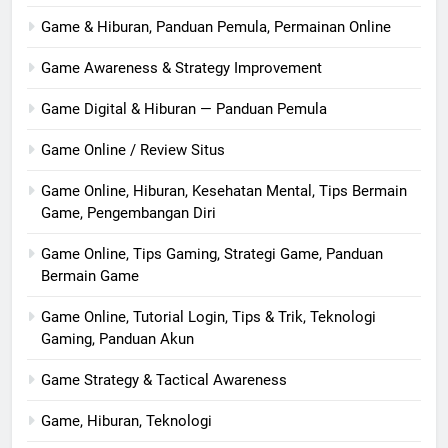
Game & Hiburan, Panduan Pemula, Permainan Online
Game Awareness & Strategy Improvement
Game Digital & Hiburan — Panduan Pemula
Game Online / Review Situs
Game Online, Hiburan, Kesehatan Mental, Tips Bermain
Game, Pengembangan Diri
Game Online, Tips Gaming, Strategi Game, Panduan
Bermain Game
Game Online, Tutorial Login, Tips & Trik, Teknologi
Gaming, Panduan Akun
Game Strategy & Tactical Awareness
Game, Hiburan, Teknologi