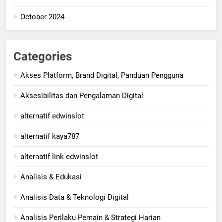
October 2024
Categories
Akses Platform, Brand Digital, Panduan Pengguna
Aksesibilitas dan Pengalaman Digital
alternatif edwinslot
alternatif kaya787
alternatif link edwinslot
Analisis & Edukasi
Analisis Data & Teknologi Digital
Analisis Perilaku Pemain & Strategi Harian