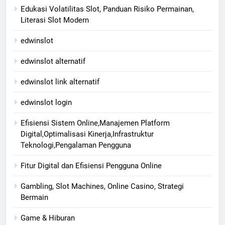
Edukasi Volatilitas Slot, Panduan Risiko Permainan,
Literasi Slot Modern
edwinslot
edwinslot alternatif
edwinslot link alternatif
edwinslot login
Efisiensi Sistem Online,Manajemen Platform
Digital,Optimalisasi Kinerja,Infrastruktur
Teknologi,Pengalaman Pengguna
Fitur Digital dan Efisiensi Pengguna Online
Gambling, Slot Machines, Online Casino, Strategi
Bermain
Game & Hiburan