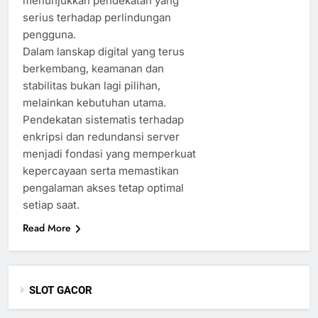
menunjukkan pendekatan yang
serius terhadap perlindungan
pengguna.
Dalam lanskap digital yang terus
berkembang, keamanan dan
stabilitas bukan lagi pilihan,
melainkan kebutuhan utama.
Pendekatan sistematis terhadap
enkripsi dan redundansi server
menjadi fondasi yang memperkuat
kepercayaan serta memastikan
pengalaman akses tetap optimal
setiap saat.
Read More
SLOT GACOR