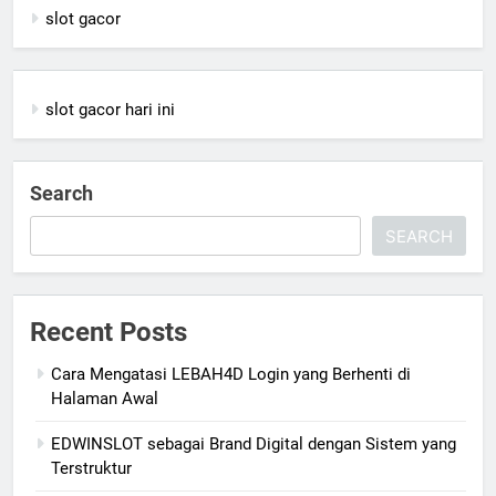
slot gacor
slot gacor hari ini
Search
SEARCH
Recent Posts
Cara Mengatasi LEBAH4D Login yang Berhenti di
Halaman Awal
EDWINSLOT sebagai Brand Digital dengan Sistem yang
Terstruktur