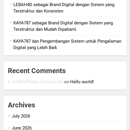
LEBAH4D sebagai Brand Digital dengan Sistem yang
Terstruktur dan Konsisten
KAYA787 sebagai Brand Digital dengan Sistem yang
Terstruktur dan Mudah Dipahami
KAYA787 dan Pengembangan Sistem untuk Pengalaman
Digital yang Lebih Baik
Recent Comments
A WordPress Commenter
on
Hello world!
Archives
July 2026
June 2026