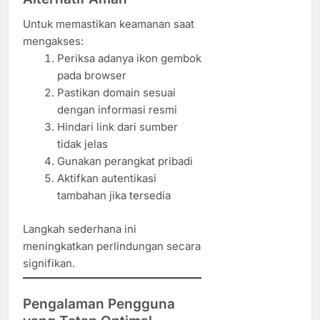
Untuk memastikan keamanan saat
mengakses:
Periksa adanya ikon gembok
pada browser
Pastikan domain sesuai
dengan informasi resmi
Hindari link dari sumber
tidak jelas
Gunakan perangkat pribadi
Aktifkan autentikasi
tambahan jika tersedia
Langkah sederhana ini
meningkatkan perlindungan secara
signifikan.
Pengalaman Pengguna