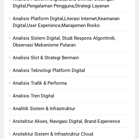
Digital,Pengalaman Pengguna,Strategi Layanan
Analisis Platform Digital,Literasi Internet,Keamanan
Digital,User Experience,Manajemen Risiko
Analisis Sistem Digital, Studi Respons Algoritmik,
Observasi Mekanisme Putaran
Analisis Slot & Strategi Bermain
Analisis Teknologi Platform Digital
Analisis Trafik & Performa
Analisis Tren Digital
Analitik Sistem & Infrastruktur
Arsitektur Akses, Navigasi Digital, Brand Experience
Arsitektur Sistem & Infrastruktur Cloud