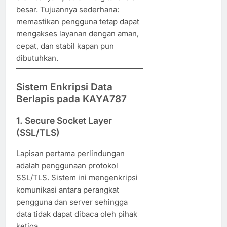
besar. Tujuannya sederhana:
memastikan pengguna tetap dapat
mengakses layanan dengan aman,
cepat, dan stabil kapan pun
dibutuhkan.
Sistem Enkripsi Data
Berlapis pada KAYA787
1. Secure Socket Layer
(SSL/TLS)
Lapisan pertama perlindungan
adalah penggunaan protokol
SSL/TLS. Sistem ini mengenkripsi
komunikasi antara perangkat
pengguna dan server sehingga
data tidak dapat dibaca oleh pihak
ketiga.