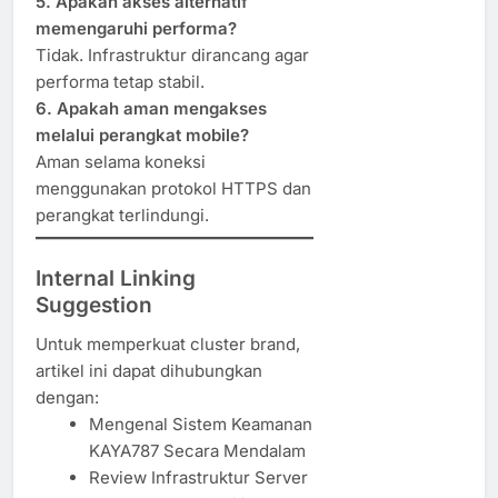
5. Apakah akses alternatif
memengaruhi performa?
Tidak. Infrastruktur dirancang agar
performa tetap stabil.
6. Apakah aman mengakses
melalui perangkat mobile?
Aman selama koneksi
menggunakan protokol HTTPS dan
perangkat terlindungi.
Internal Linking
Suggestion
Untuk memperkuat cluster brand,
artikel ini dapat dihubungkan
dengan:
Mengenal Sistem Keamanan
KAYA787 Secara Mendalam
Review Infrastruktur Server