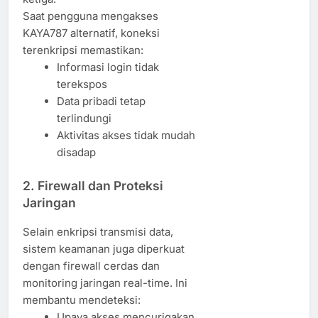
Saat pengguna mengakses
KAYA787 alternatif, koneksi
terenkripsi memastikan:
Informasi login tidak
terekspos
Data pribadi tetap
terlindungi
Aktivitas akses tidak mudah
disadap
2. Firewall dan Proteksi
Jaringan
Selain enkripsi transmisi data,
sistem keamanan juga diperkuat
dengan firewall cerdas dan
monitoring jaringan real-time. Ini
membantu mendeteksi:
Upaya akses mencurigakan