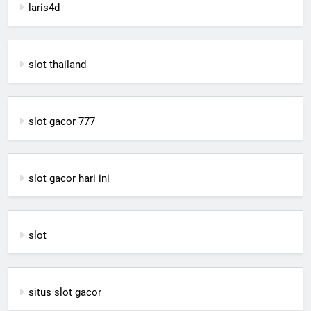
laris4d
slot thailand
slot gacor 777
slot gacor hari ini
slot
situs slot gacor