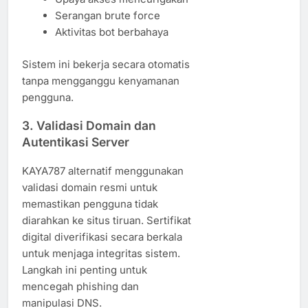
Serangan brute force
Aktivitas bot berbahaya
Sistem ini bekerja secara otomatis
tanpa mengganggu kenyamanan
pengguna.
3. Validasi Domain dan
Autentikasi Server
KAYA787 alternatif menggunakan
validasi domain resmi untuk
memastikan pengguna tidak
diarahkan ke situs tiruan. Sertifikat
digital diverifikasi secara berkala
untuk menjaga integritas sistem.
Langkah ini penting untuk
mencegah phishing dan
manipulasi DNS.