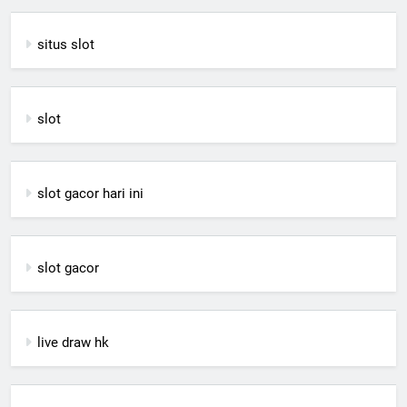
situs slot
slot
slot gacor hari ini
slot gacor
live draw hk