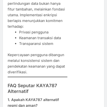
perlindungan data bukan hanya
fitur tambahan, melainkan fondasi
utama. Implementasi enkripsi
berlapis menunjukkan komitmen
terhadap:
Privasi pengguna
Keamanan transaksi data
Transparansi sistem
Kepercayaan pengguna dibangun
melalui konsistensi sistem dan
pendekatan keamanan yang dapat
diverifikasi.
FAQ Seputar KAYA787
Alternatif
1. Apakah KAYA787 alternatif
resmi dan aman?