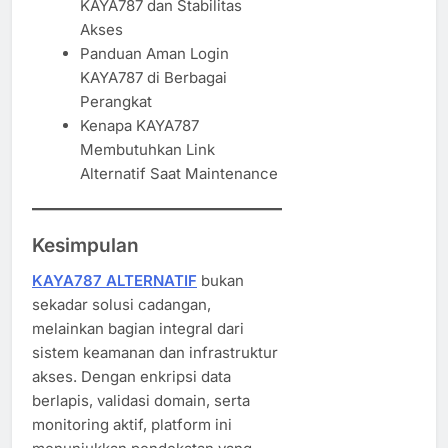
KAYA787 dan Stabilitas
Akses
Panduan Aman Login
KAYA787 di Berbagai
Perangkat
Kenapa KAYA787
Membutuhkan Link
Alternatif Saat Maintenance
Kesimpulan
KAYA787 ALTERNATIF
bukan
sekadar solusi cadangan,
melainkan bagian integral dari
sistem keamanan dan infrastruktur
akses. Dengan enkripsi data
berlapis, validasi domain, serta
monitoring aktif, platform ini