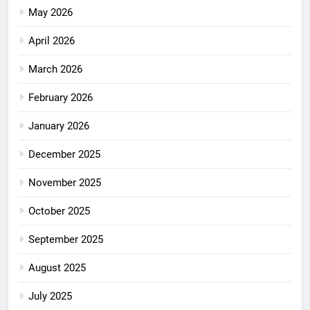
May 2026
April 2026
March 2026
February 2026
January 2026
December 2025
November 2025
October 2025
September 2025
August 2025
July 2025