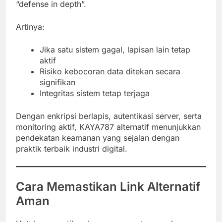
“defense in depth”.
Artinya:
Jika satu sistem gagal, lapisan lain tetap
aktif
Risiko kebocoran data ditekan secara
signifikan
Integritas sistem tetap terjaga
Dengan enkripsi berlapis, autentikasi server, serta
monitoring aktif, KAYA787 alternatif menunjukkan
pendekatan keamanan yang sejalan dengan
praktik terbaik industri digital.
Cara Memastikan Link Alternatif
Aman