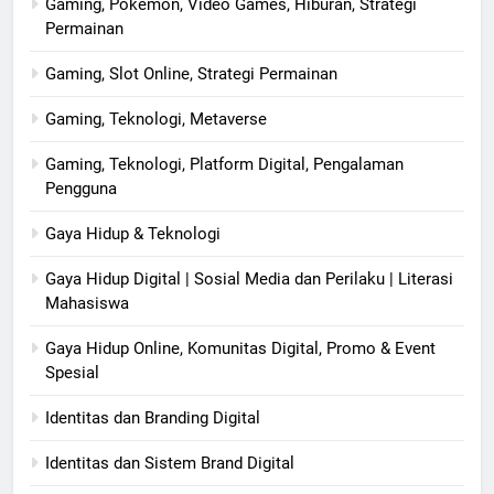
Gaming, Pokémon, Video Games, Hiburan, Strategi
Permainan
Gaming, Slot Online, Strategi Permainan
Gaming, Teknologi, Metaverse
Gaming, Teknologi, Platform Digital, Pengalaman
Pengguna
Gaya Hidup & Teknologi
Gaya Hidup Digital | Sosial Media dan Perilaku | Literasi
Mahasiswa
Gaya Hidup Online, Komunitas Digital, Promo & Event
Spesial
Identitas dan Branding Digital
Identitas dan Sistem Brand Digital