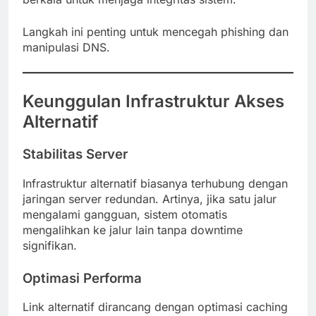
Langkah ini penting untuk mencegah phishing dan
manipulasi DNS.
Keunggulan Infrastruktur Akses
Alternatif
Stabilitas Server
Infrastruktur alternatif biasanya terhubung dengan
jaringan server redundan. Artinya, jika satu jalur
mengalami gangguan, sistem otomatis
mengalihkan ke jalur lain tanpa downtime
signifikan.
Optimasi Performa
Link alternatif dirancang dengan optimasi caching