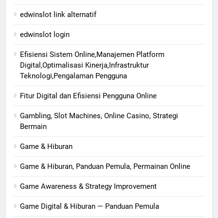
edwinslot link alternatif
edwinslot login
Efisiensi Sistem Online,Manajemen Platform
Digital,Optimalisasi Kinerja,Infrastruktur
Teknologi,Pengalaman Pengguna
Fitur Digital dan Efisiensi Pengguna Online
Gambling, Slot Machines, Online Casino, Strategi
Bermain
Game & Hiburan
Game & Hiburan, Panduan Pemula, Permainan Online
Game Awareness & Strategy Improvement
Game Digital & Hiburan — Panduan Pemula