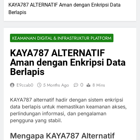
KAYA787 ALTERNATIF Aman dengan Enkripsi Data
Berlapis
KEAMANAN DIGITAL & INFRASTRUKTUR PLATFORM
KAYA787 ALTERNATIF
Aman dengan Enkripsi Data
Berlapis
0
E9ccab0
5 Months Ago
8 Mins
KAYA787 alternatif hadir dengan sistem enkripsi
data berlapis untuk memastikan keamanan akses,
perlindungan informasi, dan pengalaman
pengguna yang stabil.
Mengapa KAYA787 Alternatif