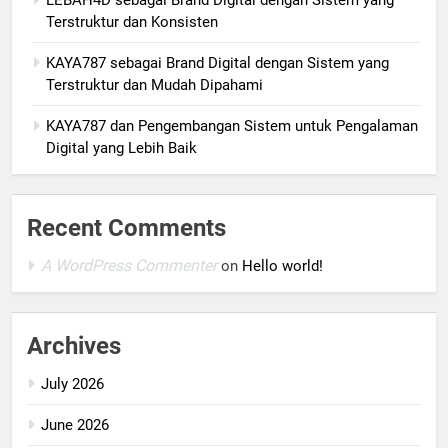
LEBAH4D sebagai Brand Digital dengan Sistem yang
Terstruktur dan Konsisten
KAYA787 sebagai Brand Digital dengan Sistem yang
Terstruktur dan Mudah Dipahami
KAYA787 dan Pengembangan Sistem untuk Pengalaman
Digital yang Lebih Baik
Recent Comments
A WordPress Commenter
on
Hello world!
Archives
July 2026
June 2026