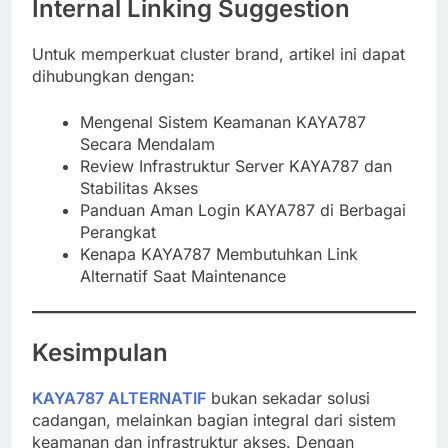
Internal Linking Suggestion
Untuk memperkuat cluster brand, artikel ini dapat
dihubungkan dengan:
Mengenal Sistem Keamanan KAYA787
Secara Mendalam
Review Infrastruktur Server KAYA787 dan
Stabilitas Akses
Panduan Aman Login KAYA787 di Berbagai
Perangkat
Kenapa KAYA787 Membutuhkan Link
Alternatif Saat Maintenance
Kesimpulan
KAYA787 ALTERNATIF
bukan sekadar solusi
cadangan, melainkan bagian integral dari sistem
keamanan dan infrastruktur akses. Dengan