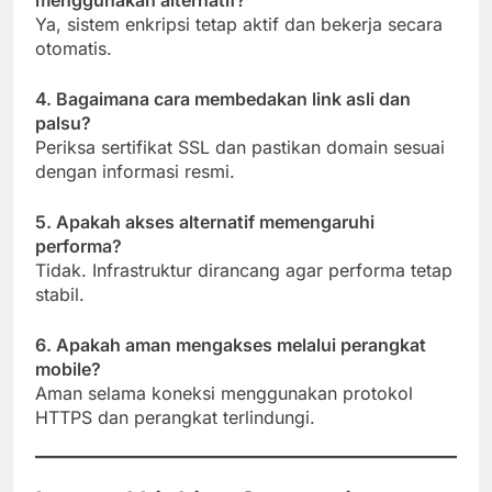
menggunakan alternatif?
Ya, sistem enkripsi tetap aktif dan bekerja secara
otomatis.
4. Bagaimana cara membedakan link asli dan
palsu?
Periksa sertifikat SSL dan pastikan domain sesuai
dengan informasi resmi.
5. Apakah akses alternatif memengaruhi
performa?
Tidak. Infrastruktur dirancang agar performa tetap
stabil.
6. Apakah aman mengakses melalui perangkat
mobile?
Aman selama koneksi menggunakan protokol
HTTPS dan perangkat terlindungi.