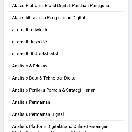
Akses Platform, Brand Digital, Panduan Pengguna
Aksesibilitas dan Pengalaman Digital
alternatif edwinslot
alternatif kaya787
alternatif link edwinslot
Analisis & Edukasi
Analisis Data & Teknologi Digital
Analisis Perilaku Pemain & Strategi Harian
Analisis Permainan
Analisis Permainan Digital
Analisis Platform Digital,Brand Online,Persaingan