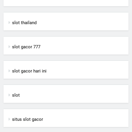
slot thailand
slot gacor 777
slot gacor hari ini
slot
situs slot gacor