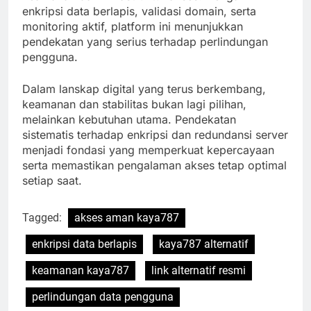
enkripsi data berlapis, validasi domain, serta
monitoring aktif, platform ini menunjukkan
pendekatan yang serius terhadap perlindungan
pengguna.
Dalam lanskap digital yang terus berkembang,
keamanan dan stabilitas bukan lagi pilihan,
melainkan kebutuhan utama. Pendekatan
sistematis terhadap enkripsi dan redundansi server
menjadi fondasi yang memperkuat kepercayaan
serta memastikan pengalaman akses tetap optimal
setiap saat.
Tagged:
akses aman kaya787
enkripsi data berlapis
kaya787 alternatif
keamanan kaya787
link alternatif resmi
perlindungan data pengguna