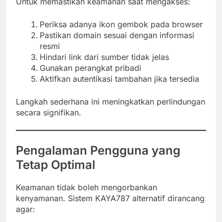
Untuk memastikan keamanan saat mengakses:
Periksa adanya ikon gembok pada browser
Pastikan domain sesuai dengan informasi
resmi
Hindari link dari sumber tidak jelas
Gunakan perangkat pribadi
Aktifkan autentikasi tambahan jika tersedia
Langkah sederhana ini meningkatkan perlindungan
secara signifikan.
Pengalaman Pengguna yang
Tetap Optimal
Keamanan tidak boleh mengorbankan
kenyamanan. Sistem KAYA787 alternatif dirancang
agar: