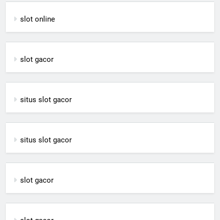
slot online
slot gacor
situs slot gacor
situs slot gacor
slot gacor