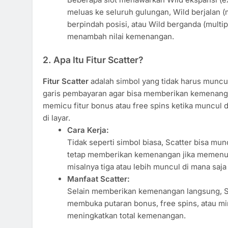
meluas ke seluruh gulungan, Wild berjalan (
berpindah posisi, atau Wild berganda (multip
menambah nilai kemenangan.
2. Apa Itu Fitur Scatter?
Fitur Scatter
adalah simbol yang tidak harus muncu
garis pembayaran agar bisa memberikan kemenanga
memicu fitur bonus atau free spins ketika muncul 
di layar.
Cara Kerja:
Tidak seperti simbol biasa, Scatter bisa mun
tetap memberikan kemenangan jika memenuh
misalnya tiga atau lebih muncul di mana saj
Manfaat Scatter:
Selain memberikan kemenangan langsung, Sca
membuka putaran bonus, free spins, atau m
meningkatkan total kemenangan.