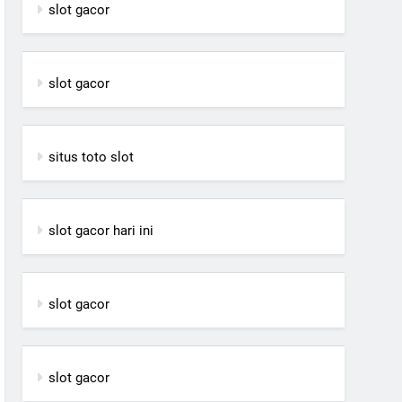
slot gacor
slot gacor
situs toto slot
slot gacor hari ini
slot gacor
slot gacor