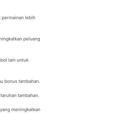
 permainan lebih
ningkatkan peluang
ol lain untuk
au bonus tambahan.
taruhan tambahan.
 yang meningkatkan