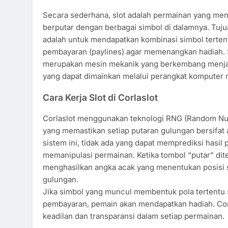
Secara sederhana, slot adalah permainan yang me
berputar dengan berbagai simbol di dalamnya. Tuj
adalah untuk mendapatkan kombinasi simbol terten
pembayaran (paylines) agar memenangkan hadiah. 
merupakan mesin mekanik yang berkembang menjad
yang dapat dimainkan melalui perangkat komputer
Cara Kerja Slot di Corlaslot
Corlaslot menggunakan teknologi RNG (Random N
yang memastikan setiap putaran gulungan bersifat 
sistem ini, tidak ada yang dapat memprediksi hasil
memanipulasi permainan. Ketika tombol “putar” di
menghasilkan angka acak yang menentukan posisi 
gulungan.
Jika simbol yang muncul membentuk pola tertentu 
pembayaran, pemain akan mendapatkan hadiah. Cor
keadilan dan transparansi dalam setiap permainan.