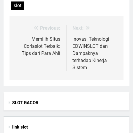
slot
Previous:
Next:
Post
navigation
Memilih Situs
Inovasi Teknologi
Corlaslot Terbaik:
EDWINSLOT dan
Tips dari Para Ahli
Dampaknya
terhadap Kinerja
Sistem
SLOT GACOR
link slot