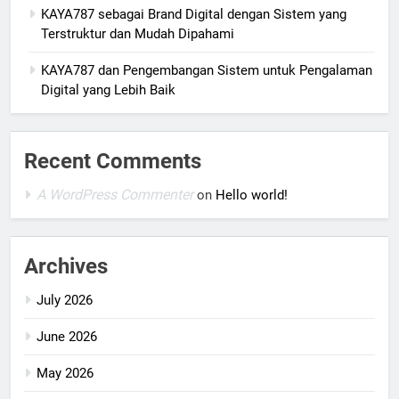
KAYA787 sebagai Brand Digital dengan Sistem yang
Terstruktur dan Mudah Dipahami
KAYA787 dan Pengembangan Sistem untuk Pengalaman
Digital yang Lebih Baik
Recent Comments
A WordPress Commenter
on
Hello world!
Archives
July 2026
June 2026
May 2026