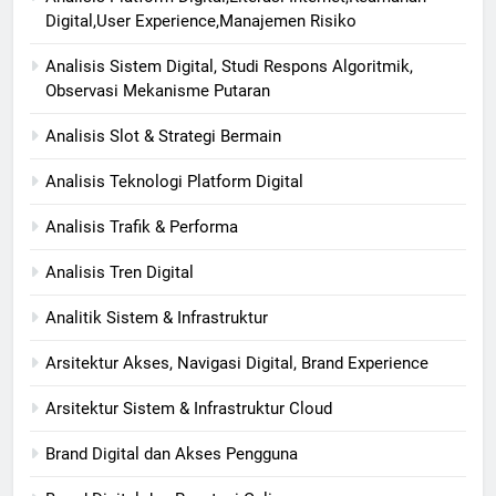
Digital,User Experience,Manajemen Risiko
Analisis Sistem Digital, Studi Respons Algoritmik,
Observasi Mekanisme Putaran
Analisis Slot & Strategi Bermain
Analisis Teknologi Platform Digital
Analisis Trafik & Performa
Analisis Tren Digital
Analitik Sistem & Infrastruktur
Arsitektur Akses, Navigasi Digital, Brand Experience
Arsitektur Sistem & Infrastruktur Cloud
Brand Digital dan Akses Pengguna