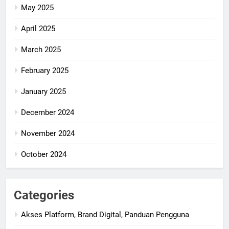
May 2025
April 2025
March 2025
February 2025
January 2025
December 2024
November 2024
October 2024
Categories
Akses Platform, Brand Digital, Panduan Pengguna