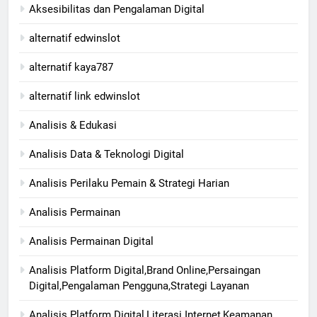
Aksesibilitas dan Pengalaman Digital
alternatif edwinslot
alternatif kaya787
alternatif link edwinslot
Analisis & Edukasi
Analisis Data & Teknologi Digital
Analisis Perilaku Pemain & Strategi Harian
Analisis Permainan
Analisis Permainan Digital
Analisis Platform Digital,Brand Online,Persaingan
Digital,Pengalaman Pengguna,Strategi Layanan
Analisis Platform Digital,Literasi Internet,Keamanan