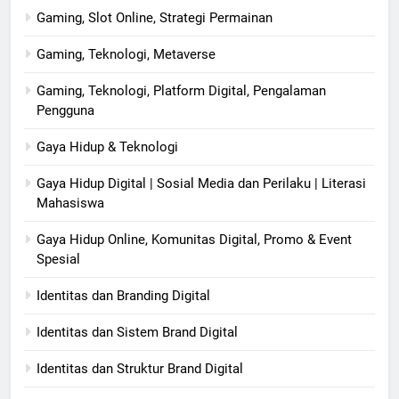
Gaming, Slot Online, Strategi Permainan
Gaming, Teknologi, Metaverse
Gaming, Teknologi, Platform Digital, Pengalaman
Pengguna
Gaya Hidup & Teknologi
Gaya Hidup Digital | Sosial Media dan Perilaku | Literasi
Mahasiswa
Gaya Hidup Online, Komunitas Digital, Promo & Event
Spesial
Identitas dan Branding Digital
Identitas dan Sistem Brand Digital
Identitas dan Struktur Brand Digital