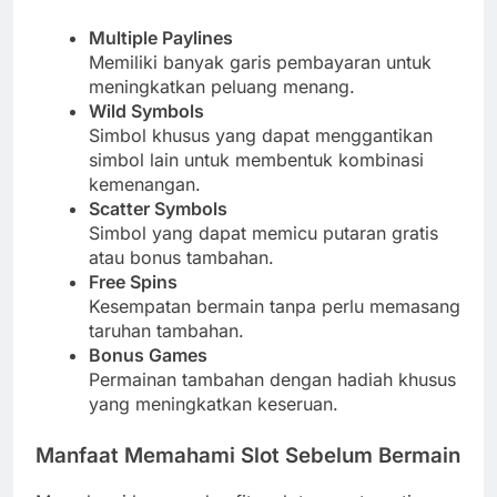
Multiple Paylines
Memiliki banyak garis pembayaran untuk
meningkatkan peluang menang.
Wild Symbols
Simbol khusus yang dapat menggantikan
simbol lain untuk membentuk kombinasi
kemenangan.
Scatter Symbols
Simbol yang dapat memicu putaran gratis
atau bonus tambahan.
Free Spins
Kesempatan bermain tanpa perlu memasang
taruhan tambahan.
Bonus Games
Permainan tambahan dengan hadiah khusus
yang meningkatkan keseruan.
Manfaat Memahami Slot Sebelum Bermain