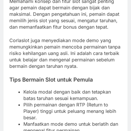
Memahami konsep dan fitur slot sangat penting
agar pemain dapat bermain dengan bijak dan
maksimal. Dengan pengetahuan ini, pemain dapat
memilih jenis slot yang sesuai, mengatur taruhan,
dan memanfaatkan fitur bonus dengan tepat.
Corlaslot juga menyediakan mode demo yang
memungkinkan pemain mencoba permainan tanpa
risiko kehilangan uang asli. Ini adalah cara terbaik
untuk belajar dan mengenal permainan sebelum
bermain dengan taruhan nyata.
Tips Bermain Slot untuk Pemula
Kelola modal dengan baik dan tetapkan
batas taruhan sesuai kemampuan.
Pilih permainan dengan RTP (Return to
Player) tinggi untuk peluang menang lebih
besar.
Manfaatkan mode demo untuk berlatih dan
mengenal fitur permainan.