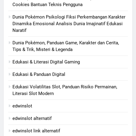
Cookies Bantuan Teknis Pengguna
Dunia Pokémon Psikologi Fiksi Perkembangan Karakter
Dinamika Emosional Analisis Dunia Imajinatif Edukasi
Naratif
Dunia Pokémon, Panduan Game, Karakter dan Cerita,
Tips & Trik, Misteri & Legenda
Edukasi & Literasi Digital Gaming
Edukasi & Panduan Digital
Edukasi Volatilitas Slot, Panduan Risiko Permainan,
Literasi Slot Modern
edwinslot
edwinslot alternatif
edwinslot link alternatif