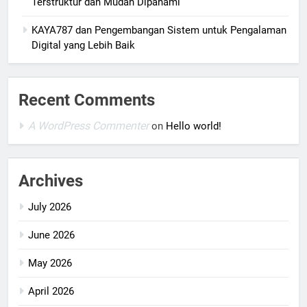
Terstruktur dan Mudah Dipahami
KAYA787 dan Pengembangan Sistem untuk Pengalaman
Digital yang Lebih Baik
Recent Comments
A WordPress Commenter
on
Hello world!
Archives
July 2026
June 2026
May 2026
April 2026