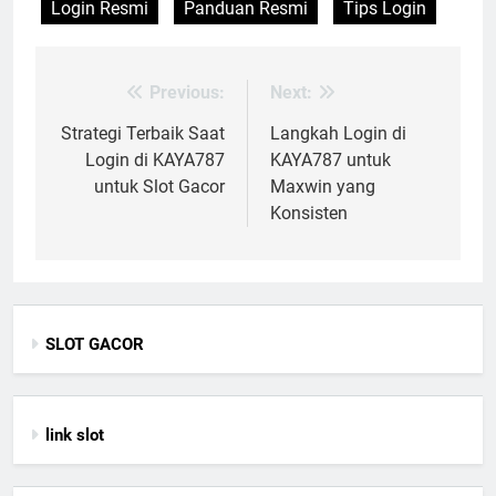
Login Resmi
Panduan Resmi
Tips Login
Previous:
Next:
Post
navigation
Strategi Terbaik Saat
Langkah Login di
Login di KAYA787
KAYA787 untuk
untuk Slot Gacor
Maxwin yang
Konsisten
SLOT GACOR
link slot