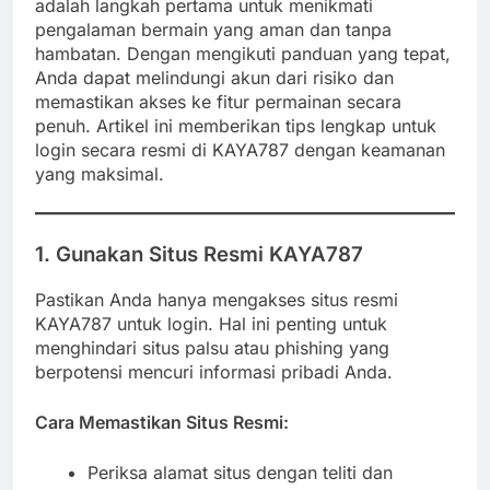
adalah langkah pertama untuk menikmati
pengalaman bermain yang aman dan tanpa
hambatan. Dengan mengikuti panduan yang tepat,
Anda dapat melindungi akun dari risiko dan
memastikan akses ke fitur permainan secara
penuh. Artikel ini memberikan tips lengkap untuk
login secara resmi di KAYA787 dengan keamanan
yang maksimal.
1.
Gunakan Situs Resmi KAYA787
Pastikan Anda hanya mengakses situs resmi
KAYA787 untuk login. Hal ini penting untuk
menghindari situs palsu atau phishing yang
berpotensi mencuri informasi pribadi Anda.
Cara Memastikan Situs Resmi:
Periksa alamat situs dengan teliti dan