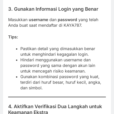
3.
Gunakan Informasi Login yang Benar
Masukkan
username
dan
password
yang telah
Anda buat saat mendaftar di KAYA787.
Tips:
Pastikan detail yang dimasukkan benar
untuk menghindari kegagalan login.
Hindari menggunakan username dan
password yang sama dengan akun lain
untuk mencegah risiko keamanan.
Gunakan kombinasi password yang kuat,
terdiri dari huruf besar, huruf kecil, angka,
dan simbol.
4.
Aktifkan Verifikasi Dua Langkah untuk
Keamanan Ekstra