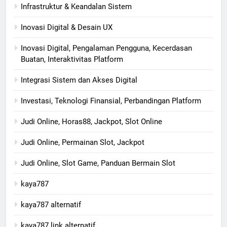
Infrastruktur & Keandalan Sistem
Inovasi Digital & Desain UX
Inovasi Digital, Pengalaman Pengguna, Kecerdasan
Buatan, Interaktivitas Platform
Integrasi Sistem dan Akses Digital
Investasi, Teknologi Finansial, Perbandingan Platform
Judi Online, Horas88, Jackpot, Slot Online
Judi Online, Permainan Slot, Jackpot
Judi Online, Slot Game, Panduan Bermain Slot
kaya787
kaya787 alternatif
kaya787 link alternatif