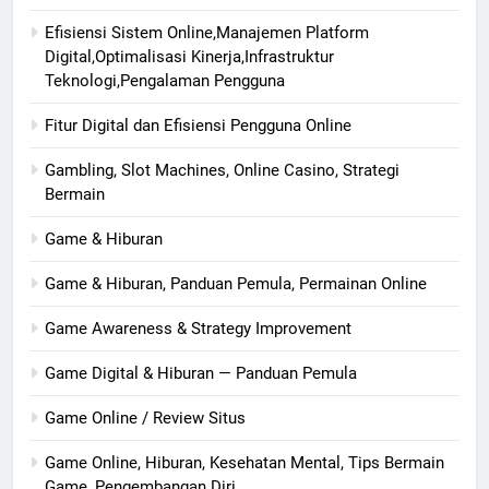
Efisiensi Sistem Online,Manajemen Platform
Digital,Optimalisasi Kinerja,Infrastruktur
Teknologi,Pengalaman Pengguna
Fitur Digital dan Efisiensi Pengguna Online
Gambling, Slot Machines, Online Casino, Strategi
Bermain
Game & Hiburan
Game & Hiburan, Panduan Pemula, Permainan Online
Game Awareness & Strategy Improvement
Game Digital & Hiburan — Panduan Pemula
Game Online / Review Situs
Game Online, Hiburan, Kesehatan Mental, Tips Bermain
Game, Pengembangan Diri