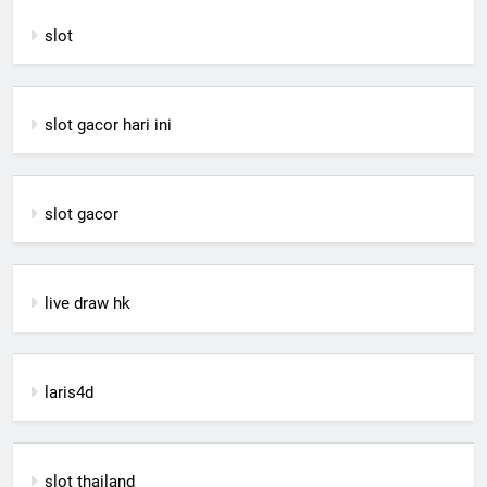
slot
slot gacor hari ini
slot gacor
live draw hk
laris4d
slot thailand