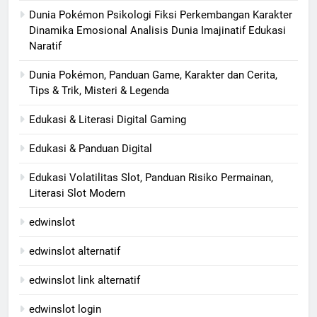
Dunia Pokémon Psikologi Fiksi Perkembangan Karakter
Dinamika Emosional Analisis Dunia Imajinatif Edukasi
Naratif
Dunia Pokémon, Panduan Game, Karakter dan Cerita,
Tips & Trik, Misteri & Legenda
Edukasi & Literasi Digital Gaming
Edukasi & Panduan Digital
Edukasi Volatilitas Slot, Panduan Risiko Permainan,
Literasi Slot Modern
edwinslot
edwinslot alternatif
edwinslot link alternatif
edwinslot login