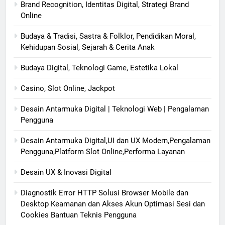
Brand Recognition, Identitas Digital, Strategi Brand
Online
Budaya & Tradisi, Sastra & Folklor, Pendidikan Moral,
Kehidupan Sosial, Sejarah & Cerita Anak
Budaya Digital, Teknologi Game, Estetika Lokal
Casino, Slot Online, Jackpot
Desain Antarmuka Digital | Teknologi Web | Pengalaman
Pengguna
Desain Antarmuka Digital,UI dan UX Modern,Pengalaman
Pengguna,Platform Slot Online,Performa Layanan
Desain UX & Inovasi Digital
Diagnostik Error HTTP Solusi Browser Mobile dan
Desktop Keamanan dan Akses Akun Optimasi Sesi dan
Cookies Bantuan Teknis Pengguna