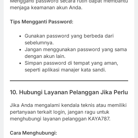
Mengganti password secara rutin dapat membantu
menjaga keamanan akun Anda.
Tips Mengganti Password:
Gunakan password yang berbeda dari
sebelumnya.
Jangan menggunakan password yang sama
dengan akun lain.
Simpan password di tempat yang aman,
seperti aplikasi manajer kata sandi.
10.
Hubungi Layanan Pelanggan Jika Perlu
Jika Anda mengalami kendala teknis atau memiliki
pertanyaan terkait login, jangan ragu untuk
menghubungi layanan pelanggan KAYA787.
Cara Menghubungi: