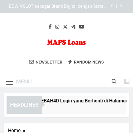
Skip
LEBAH4D sebagai Brand Digital dengan Sistem
to
yang Terstruktur dan Konsisten
content
KAYA787 sebagai Brand Digital dengan Sistem
yang Terstruktur dan Mudah Dipahami
Cara Mengatasi LEBAH4D Login yang Berhenti di
Halaman Awal
EDWINSLOT sebagai Brand Digital dengan Sistem
yang Terstruktur
MAPS Loans
MAPS Loans Menyediakan Layanan
LEBAH4D sebagai Brand Digital dengan Sistem
NEWSLETTER
RANDOM NEWS
yang Terstruktur dan Konsisten
Pinjaman Cepat Dengan Proses Mudah
KAYA787 sebagai Brand Digital dengan Sistem
Dan Bunga Rendah.
yang Terstruktur dan Mudah Dipahami
MENU
ara Mengatasi LEBAH4D Login yang Berhenti di Halaman Awa
HEADLINES
 Weeks Ago
Home