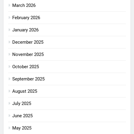
March 2026
February 2026
January 2026
December 2025
November 2025
October 2025
September 2025
August 2025
July 2025
June 2025
May 2025