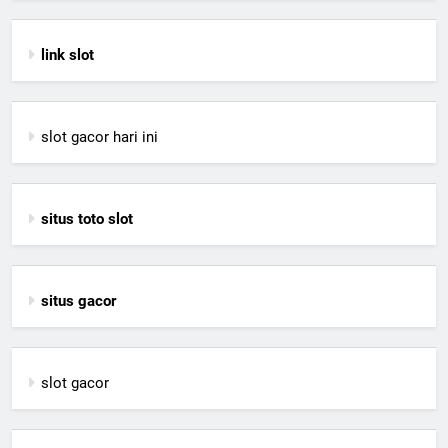
link slot
slot gacor hari ini
situs toto slot
situs gacor
slot gacor