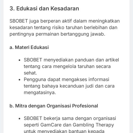
3. Edukasi dan Kesadaran
SBOBET juga berperan aktif dalam meningkatkan
kesadaran tentang risiko taruhan berlebihan dan
pentingnya permainan bertanggung jawab.
a. Materi Edukasi
SBOBET menyediakan panduan dan artikel
tentang cara mengelola taruhan secara
sehat.
Pengguna dapat mengakses informasi
tentang bahaya kecanduan judi dan cara
mengatasinya.
b. Mitra dengan Organisasi Profesional
SBOBET bekerja sama dengan organisasi
seperti GamCare dan Gambling Therapy
untuk menyediakan bantuan kepada