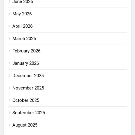
June 2026
May 2026
April 2026
March 2026
February 2026
January 2026
December 2025
November 2025
October 2025
September 2025
August 2025