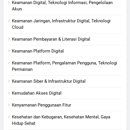
Keamanan Digital, Teknologi Informasi, Pengelolaan
Akun
Keamanan Jaringan, Infrastruktur Digital, Teknologi
Cloud
Keamanan Pembayaran & Literasi Digital
Keamanan Platform Digital
Keamanan Platform, Pengalaman Pengguna, Teknologi
Permainan
Keamanan Siber & Infrastruktur Digital
Kemudahan Akses Digital
Kenyamanan Penggunaan Fitur
Kesehatan dan Kebugaran, Kesehatan Mental, Gaya
Hidup Sehat