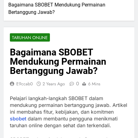
Bagaimana SBOBET Mendukung Permainan
Bertanggung Jawab?
TARUHAN ONLINE
Bagaimana SBOBET
Mendukung Permainan
Bertanggung Jawab?
0
E9ccab0
2 Years Ago
6 Mins
Pelajari langkah-langkah SBOBET dalam
mendukung permainan bertanggung jawab. Artikel
ini membahas fitur, kebijakan, dan komitmen
sbobet
dalam membantu pengguna menikmati
taruhan online dengan sehat dan terkendali.