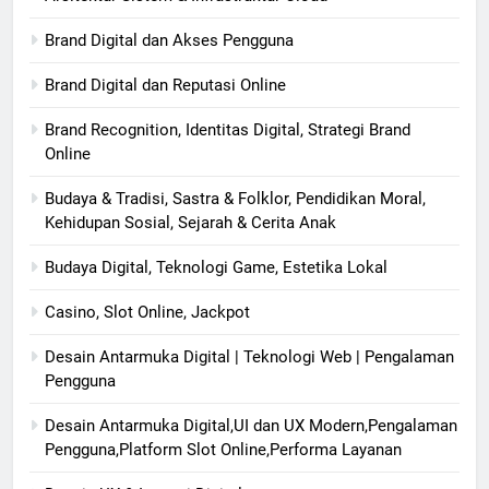
Brand Digital dan Akses Pengguna
Brand Digital dan Reputasi Online
Brand Recognition, Identitas Digital, Strategi Brand
Online
Budaya & Tradisi, Sastra & Folklor, Pendidikan Moral,
Kehidupan Sosial, Sejarah & Cerita Anak
Budaya Digital, Teknologi Game, Estetika Lokal
Casino, Slot Online, Jackpot
Desain Antarmuka Digital | Teknologi Web | Pengalaman
Pengguna
Desain Antarmuka Digital,UI dan UX Modern,Pengalaman
Pengguna,Platform Slot Online,Performa Layanan