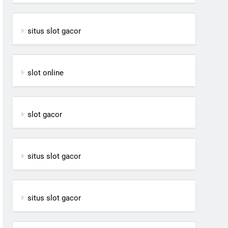
situs slot gacor
slot online
slot gacor
situs slot gacor
situs slot gacor