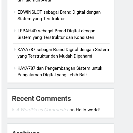
di Halaman Awal
EDWINSLOT sebagai Brand Digital dengan
Sistem yang Terstruktur
LEBAH4D sebagai Brand Digital dengan
Sistem yang Terstruktur dan Konsisten
KAYA787 sebagai Brand Digital dengan Sistem
yang Terstruktur dan Mudah Dipahami
KAYA787 dan Pengembangan Sistem untuk
Pengalaman Digital yang Lebih Baik
Recent Comments
A WordPress Commenter
on
Hello world!