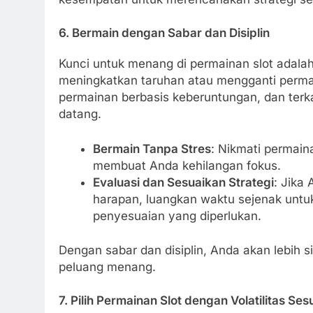
6.
Bermain dengan Sabar dan Disiplin
Kunci untuk menang di permainan slot adala
meningkatkan taruhan atau mengganti permai
permainan berbasis keberuntungan, dan ter
datang.
Bermain Tanpa Stres
: Nikmati permain
membuat Anda kehilangan fokus.
Evaluasi dan Sesuaikan Strategi
: Jika
harapan, luangkan waktu sejenak untu
penyesuaian yang diperlukan.
Dengan sabar dan disiplin, Anda akan lebi
peluang menang.
7.
Pilih Permainan Slot dengan Volatilitas Ses