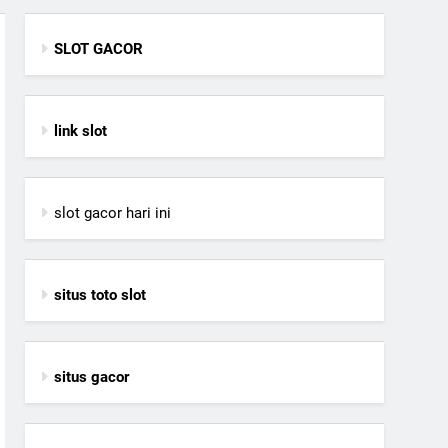
SLOT GACOR
link slot
slot gacor hari ini
situs toto slot
situs gacor