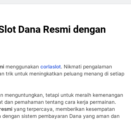
Slot Dana Resmi dengan
mi
menggunakan
corlaslot
. Nikmati pengalaman
n trik untuk meningkatkan peluang menang di setiap
an menguntungkan, tetapi untuk meraih kemenangan
at dan pemahaman tentang cara kerja permainan.
 resmi
yang terpercaya, memberikan kesempatan
n dengan sistem pembayaran Dana yang aman dan