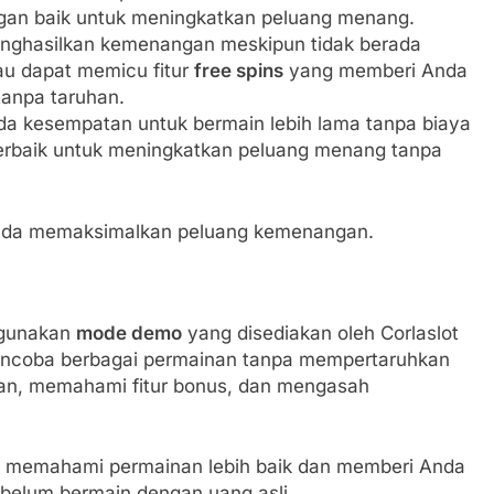
ngan baik untuk meningkatkan peluang menang.
menghasilkan kemenangan meskipun tidak berada
au dapat memicu fitur
free spins
yang memberi Anda
anpa taruhan.
nda kesempatan untuk bermain lebih lama tanpa biaya
terbaik untuk meningkatkan peluang menang tanpa
Anda memaksimalkan peluang kemenangan.
 gunakan
mode demo
yang disediakan oleh Corlaslot
 mencoba berbagai permainan tanpa mempertaruhkan
nan, memahami fitur bonus, dan mengasah
 memahami permainan lebih baik dan memberi Anda
belum bermain dengan uang asli.