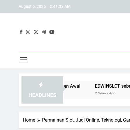
Skip
August 6, 2026
2:41:34 AM
to
content
MA
MAPS Loan
Berhenti di Halaman Awal
EDWINSLOT sebagai Brand Dig
2 Weeks Ago
HEADLINES
Home
Permainan Slot, Judi Online, Teknologi, G