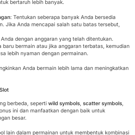
ntuk bertaruh lebih banyak.
ngan
: Tentukan seberapa banyak Anda bersedia
. Jika Anda mencapai salah satu batas tersebut,
 Anda dengan anggaran yang telah ditentukan.
a baru bermain atau jika anggaran terbatas, kemudian
asa lebih nyaman dengan permainan.
ngkinkan Anda bermain lebih lama dan meningkatkan
Slot
ng berbeda, seperti
wild symbols
,
scatter symbols
,
r bonus ini dan manfaatkan dengan baik untuk
gan besar.
bol lain dalam permainan untuk membentuk kombinasi