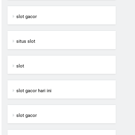
slot gacor
situs slot
slot
slot gacor hari ini
slot gacor