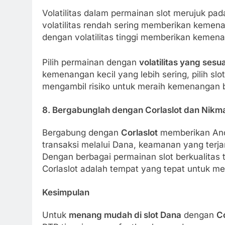
Volatilitas dalam permainan slot merujuk pa
volatilitas rendah sering memberikan kemena
dengan volatilitas tinggi memberikan kemenan
Pilih permainan dengan
volatilitas yang sesua
kemenangan kecil yang lebih sering, pilih slo
mengambil risiko untuk meraih kemenangan besa
8.
Bergabunglah dengan Corlaslot dan Nik
Bergabung dengan
Corlaslot
memberikan And
transaksi melalui Dana, keamanan yang terja
Dengan berbagai permainan slot berkualitas
Corlaslot adalah tempat yang tepat untuk 
Kesimpulan
Untuk
menang mudah di slot Dana
dengan
Co