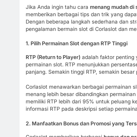
Jika Anda ingin tahu cara
menang mudah di s
memberikan berbagai tips dan trik yang da
Dengan beberapa langkah sederhana dan str
pengalaman bermain slot di Corlaslot dan me
1.
Pilih Permainan Slot dengan RTP Tinggi
RTP (Return to Player)
adalah faktor pentin
permainan slot. RTP menunjukkan persentas
panjang. Semakin tinggi RTP, semakin besa
Corlaslot menawarkan berbagai permainan s
menang lebih besar dibandingkan permainan 
memiliki RTP lebih dari 95% untuk peluang 
informasi RTP pada deskripsi setiap permainan
2.
Manfaatkan Bonus dan Promosi yang Ters