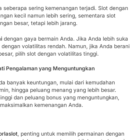
da seberapa sering kemenangan terjadi. Slot dengan
ngan kecil namun lebih sering, sementara slot
gan besar, tetapi lebih jarang.
i
dengan gaya bermain Anda. Jika Anda lebih suka
t dengan volatilitas rendah. Namun, jika Anda berani
r, pilih slot dengan volatilitas tinggi.
mati Pengalaman yang Menguntungkan
a banyak keuntungan, mulai dari kemudahan
min, hingga peluang menang yang lebih besar.
 tinggi dan peluang bonus yang menguntungkan,
memaksimalkan kemenangan Anda.
rlaslot
, penting untuk memilih permainan dengan