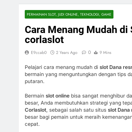
PERMAINAN SLOT, JUDI ONLINE, TEKNOLOGI, GAME
Cara Menang Mudah di 
corlaslot
0
E9ccab0
2 Years Ago
9 Mins
Pelajari cara menang mudah di
slot Dana res
bermain yang menguntungkan dengan tips da
putaran.
Bermain
slot online
bisa sangat menghibur d
besar, Anda membutuhkan strategi yang tep
Corlaslot
, sebagai salah satu situs
slot Dana
besar bagi pemain untuk meraih kemenanga
cepat.