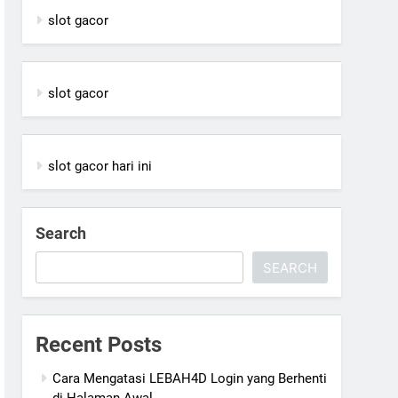
slot gacor
slot gacor
slot gacor hari ini
Search
SEARCH
Recent Posts
Cara Mengatasi LEBAH4D Login yang Berhenti