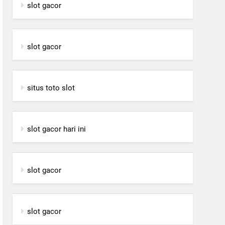
slot gacor
slot gacor
situs toto slot
slot gacor hari ini
slot gacor
slot gacor