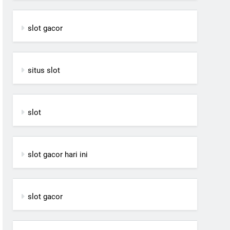
slot gacor
situs slot
slot
slot gacor hari ini
slot gacor