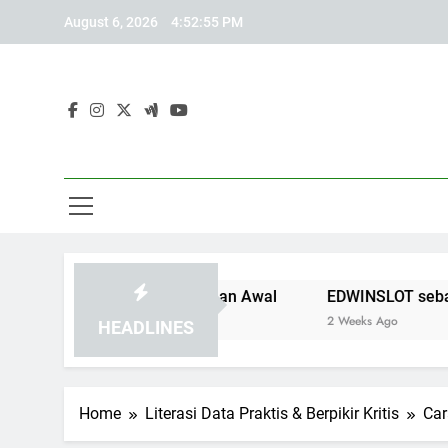
Skip
August 6, 2026
4:52:56 PM
to
content
MA
MAPS Loan
Berhenti di Halaman Awal
EDWINSLOT sebagai Brand Dig
2 Weeks Ago
HEADLINES
Home
Literasi Data Praktis & Berpikir Kritis
Car