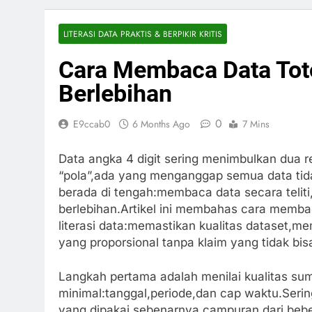
LITERASI DATA PRAKTIS & BERPIKIR KRITIS
Cara Membaca Data Tot
Berlebihan
0
E9ccab0
6 Months Ago
7 Mins
Data angka 4 digit sering menimbulkan dua 
“pola”,ada yang menganggap semua data tid
berada di tengah:membaca data secara telit
berlebihan.Artikel ini membahas cara memba
literasi data:memastikan kualitas dataset,m
yang proporsional tanpa klaim yang tidak bisa 
Langkah pertama adalah menilai kualitas sum
minimal:tanggal,periode,dan cap waktu.Serin
yang dipakai sebenarnya campuran dari bebe