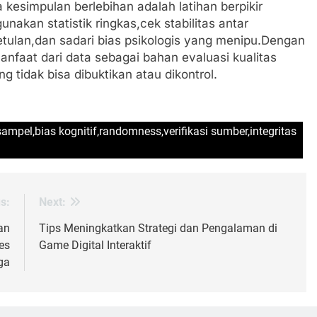
esimpulan berlebihan adalah latihan berpikir
gunakan statistik ringkas,cek stabilitas antar
betulan,dan sadari bias psikologis yang menipu.Dengan
nfaat dari data sebagai bahan evaluasi kualitas
g tidak bisa dibuktikan atau dikontrol.
ampel,bias kognitif,randomness,verifikasi sumber,integritas
s:
Next:
an
Tips Meningkatkan Strategi dan Pengalaman di
es
Game Digital Interaktif
ga