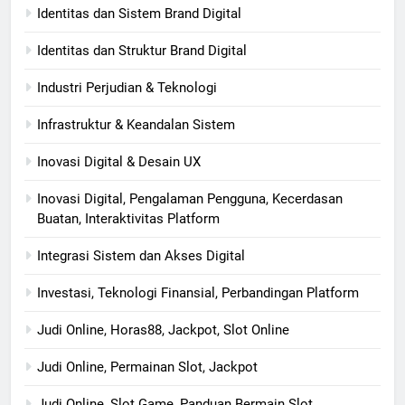
Identitas dan Sistem Brand Digital
Identitas dan Struktur Brand Digital
Industri Perjudian & Teknologi
Infrastruktur & Keandalan Sistem
Inovasi Digital & Desain UX
Inovasi Digital, Pengalaman Pengguna, Kecerdasan
Buatan, Interaktivitas Platform
Integrasi Sistem dan Akses Digital
Investasi, Teknologi Finansial, Perbandingan Platform
Judi Online, Horas88, Jackpot, Slot Online
Judi Online, Permainan Slot, Jackpot
Judi Online, Slot Game, Panduan Bermain Slot