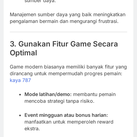
sumber daya.
Manajemen sumber daya yang baik meningkatkan
pengalaman bermain dan mengurangi frustrasi.
3. Gunakan Fitur Game Secara
Optimal
Game modern biasanya memiliki banyak fitur yang
dirancang untuk mempermudah progres pemain:
kaya 787
Mode latihan/demo:
membantu pemain
mencoba strategi tanpa risiko.
Event mingguan atau bonus harian:
manfaatkan untuk memperoleh reward
ekstra.