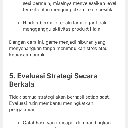
sesi bermain, misalnya menyelesaikan level
tertentu atau mengumpulkan item spesifik.
Hindari bermain terlalu lama agar tidak
mengganggu aktivitas produktif lain.
Dengan cara ini, game menjadi hiburan yang
menyenangkan tanpa menimbulkan stres atau
kebiasaan buruk.
5. Evaluasi Strategi Secara
Berkala
Tidak semua strategi akan berhasil setiap saat.
Evaluasi rutin membantu meningkatkan
pengalaman:
Catat hasil yang dicapai dan bandingkan