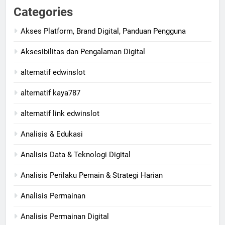
Categories
Akses Platform, Brand Digital, Panduan Pengguna
Aksesibilitas dan Pengalaman Digital
alternatif edwinslot
alternatif kaya787
alternatif link edwinslot
Analisis & Edukasi
Analisis Data & Teknologi Digital
Analisis Perilaku Pemain & Strategi Harian
Analisis Permainan
Analisis Permainan Digital