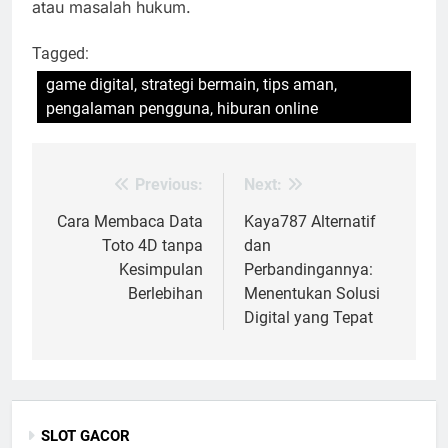
atau masalah hukum.
Tagged:
game digital, strategi bermain, tips aman,
pengalaman pengguna, hiburan online
Previous:
Next:
Post
navigation
Cara Membaca Data
Kaya787 Alternatif
Toto 4D tanpa
dan
Kesimpulan
Perbandingannya:
Berlebihan
Menentukan Solusi
Digital yang Tepat
SLOT GACOR