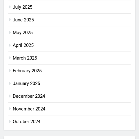
July 2025
June 2025
May 2025
April 2025
March 2025
February 2025
January 2025
December 2024
November 2024
October 2024