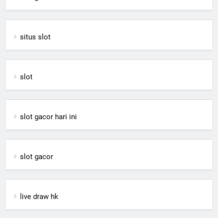
situs slot
slot
slot gacor hari ini
slot gacor
live draw hk