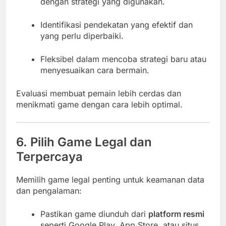
dengan strategi yang digunakan.
Identifikasi pendekatan yang efektif dan
yang perlu diperbaiki.
Fleksibel dalam mencoba strategi baru atau
menyesuaikan cara bermain.
Evaluasi membuat pemain lebih cerdas dan
menikmati game dengan cara lebih optimal.
6. Pilih Game Legal dan
Terpercaya
Memilih game legal penting untuk keamanan data
dan pengalaman:
Pastikan game diunduh dari
platform resmi
seperti Google Play, App Store, atau situs