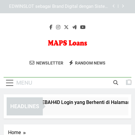
Skip
LEBAH4D sebagai Brand Digital dengan Sistem
to
yang Terstruktur dan Konsisten
content
KAYA787 sebagai Brand Digital dengan Sistem
yang Terstruktur dan Mudah Dipahami
Cara Mengatasi LEBAH4D Login yang Berhenti di
Halaman Awal
EDWINSLOT sebagai Brand Digital dengan Sistem
yang Terstruktur
MAPS Loans
MAPS Loans Menyediakan Layanan
LEBAH4D sebagai Brand Digital dengan Sistem
NEWSLETTER
RANDOM NEWS
yang Terstruktur dan Konsisten
Pinjaman Cepat Dengan Proses Mudah
KAYA787 sebagai Brand Digital dengan Sistem
Dan Bunga Rendah.
yang Terstruktur dan Mudah Dipahami
MENU
ra Mengatasi LEBAH4D Login yang Berhenti di Halaman Awal
HEADLINES
Weeks Ago
Home