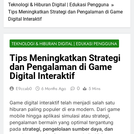
Teknologi & Hiburan Digital | Edukasi Pengguna
Tips Meningkatkan Strategi dan Pengalaman di Game
Digital Interaktif
TEKNOLOGI & HIBURAN DIGITAL | EDUKASI PENGGUNA
Tips Meningkatkan Strategi
dan Pengalaman di Game
Digital Interaktif
0
E9ccab0
6 Months Ago
5 Mins
Game digital interaktif telah menjadi salah satu
hiburan paling populer di era modern. Dari game
mobile hingga aplikasi simulasi atau strategi,
pengalaman bermain yang optimal tergantung
pada
strategi, pengelolaan sumber daya, dan