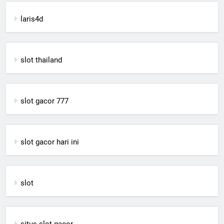
laris4d
slot thailand
slot gacor 777
slot gacor hari ini
slot