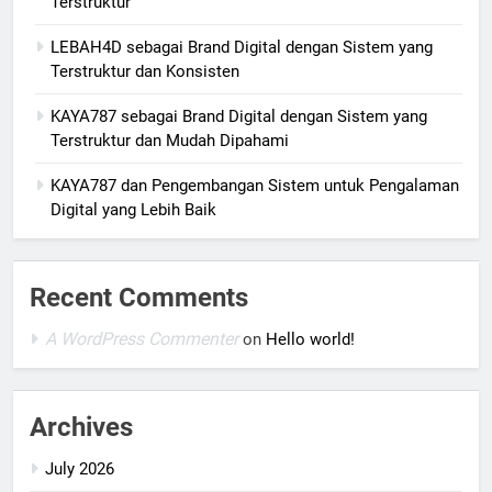
Terstruktur
LEBAH4D sebagai Brand Digital dengan Sistem yang
Terstruktur dan Konsisten
KAYA787 sebagai Brand Digital dengan Sistem yang
Terstruktur dan Mudah Dipahami
KAYA787 dan Pengembangan Sistem untuk Pengalaman
Digital yang Lebih Baik
Recent Comments
A WordPress Commenter
on
Hello world!
Archives
July 2026