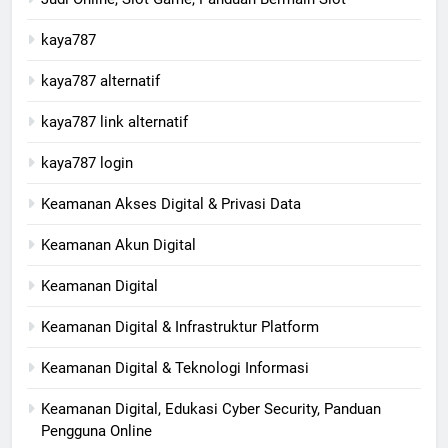
kaya787
kaya787 alternatif
kaya787 link alternatif
kaya787 login
Keamanan Akses Digital & Privasi Data
Keamanan Akun Digital
Keamanan Digital
Keamanan Digital & Infrastruktur Platform
Keamanan Digital & Teknologi Informasi
Keamanan Digital, Edukasi Cyber Security, Panduan
Pengguna Online