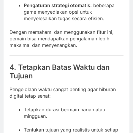
Pengaturan strategi otomatis:
beberapa
game menyediakan opsi untuk
menyelesaikan tugas secara efisien.
Dengan memahami dan menggunakan fitur ini,
pemain bisa mendapatkan pengalaman lebih
maksimal dan menyenangkan.
4. Tetapkan Batas Waktu dan
Tujuan
Pengelolaan waktu sangat penting agar hiburan
digital tetap sehat:
Tetapkan durasi bermain harian atau
mingguan.
Tentukan tujuan yang realistis untuk setiap