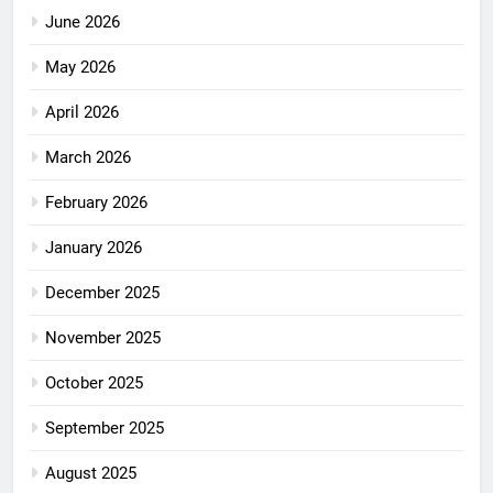
June 2026
May 2026
April 2026
March 2026
February 2026
January 2026
December 2025
November 2025
October 2025
September 2025
August 2025