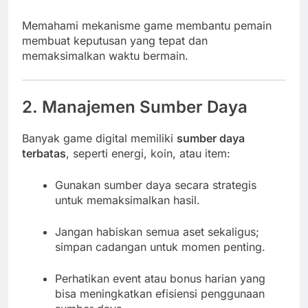
Memahami mekanisme game membantu pemain
membuat keputusan yang tepat dan
memaksimalkan waktu bermain.
2. Manajemen Sumber Daya
Banyak game digital memiliki
sumber daya
terbatas
, seperti energi, koin, atau item:
Gunakan sumber daya secara strategis
untuk memaksimalkan hasil.
Jangan habiskan semua aset sekaligus;
simpan cadangan untuk momen penting.
Perhatikan event atau bonus harian yang
bisa meningkatkan efisiensi penggunaan