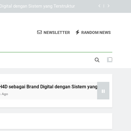
gital dengan Sistem yang Terstruktur
Sistem yang Terstruktur dan Konsisten
 yang Terstruktur dan Mudah Dipahami
NEWSLETTER
RANDOM NEWS
Login yang Berhenti di Halaman Awal
ah Dan Bunga Rendah.
gital dengan Sistem yang Terstruktur
Sistem yang Terstruktur dan Konsisten
 yang Terstruktur dan Mudah Dipahami
rand Digital dengan Sistem yang Terstruktur dan Konsisten