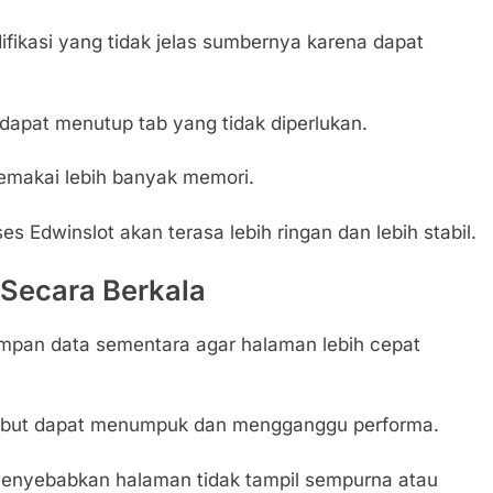
difikasi yang tidak jelas sumbernya karena dapat
dapat menutup tab yang tidak diperlukan.
emakai lebih banyak memori.
s Edwinslot akan terasa lebih ringan dan lebih stabil.
Secara Berkala
pan data sementara agar halaman lebih cepat
ersebut dapat menumpuk dan mengganggu performa.
enyebabkan halaman tidak tampil sempurna atau