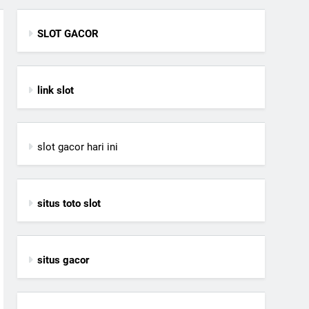
SLOT GACOR
link slot
slot gacor hari ini
situs toto slot
situs gacor