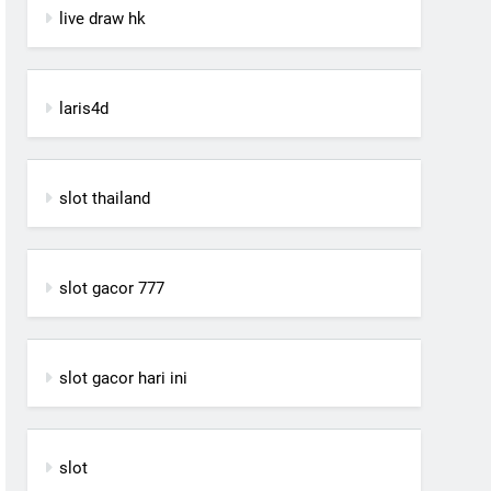
live draw hk
laris4d
slot thailand
slot gacor 777
slot gacor hari ini
slot