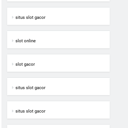
situs slot gacor
slot online
slot gacor
situs slot gacor
situs slot gacor