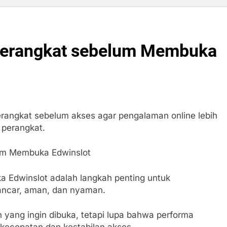
Perangkat sebelum Membuka
rangkat sebelum akses agar pengalaman online lebih
 perangkat.
um Membuka Edwinslot
Edwinslot adalah langkah penting untuk
ancar, aman, dan nyaman.
yang ingin dibuka, tetapi lupa bahwa performa