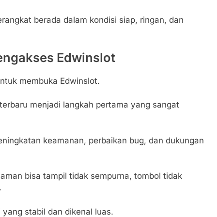
rangkat berada dalam kondisi siap, ringan, dan
engakses Edwinslot
untuk membuka Edwinslot.
 terbaru menjadi langkah pertama yang sangat
peningkatan keamanan, perbaikan bug, dan dukungan
alaman bisa tampil tidak sempurna, tombol tidak
.
ang stabil dan dikenal luas.