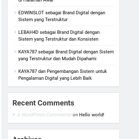
di Halaman Awal
EDWINSLOT sebagai Brand Digital dengan
Sistem yang Terstruktur
LEBAH4D sebagai Brand Digital dengan
Sistem yang Terstruktur dan Konsisten
KAYA787 sebagai Brand Digital dengan Sistem
yang Terstruktur dan Mudah Dipahami
KAYA787 dan Pengembangan Sistem untuk
Pengalaman Digital yang Lebih Baik
Recent Comments
A WordPress Commenter
on
Hello world!