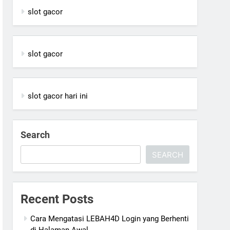
slot gacor
slot gacor
slot gacor hari ini
Search
SEARCH
Recent Posts
Cara Mengatasi LEBAH4D Login yang Berhenti