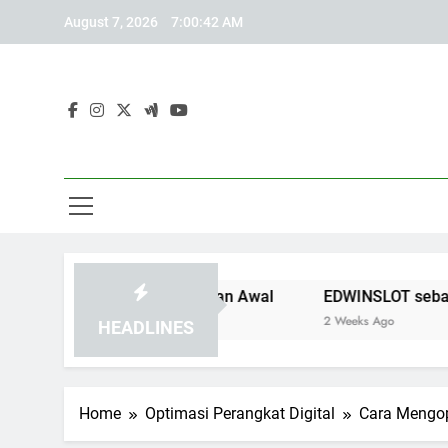
Skip
August 7, 2026
7:00:43 AM
to
content
MA
MAPS Loan
Berhenti di Halaman Awal
EDWINSLOT sebagai Brand Dig
2 Weeks Ago
HEADLINES
Home
Optimasi Perangkat Digital
Cara Mengop