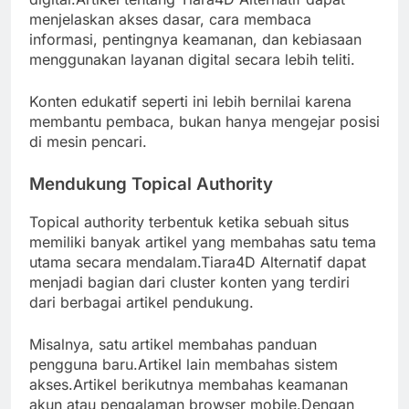
menjelaskan akses dasar, cara membaca
informasi, pentingnya keamanan, dan kebiasaan
menggunakan layanan digital secara lebih teliti.
Konten edukatif seperti ini lebih bernilai karena
membantu pembaca, bukan hanya mengejar posisi
di mesin pencari.
Mendukung Topical Authority
Topical authority terbentuk ketika sebuah situs
memiliki banyak artikel yang membahas satu tema
utama secara mendalam.Tiara4D Alternatif dapat
menjadi bagian dari cluster konten yang terdiri
dari berbagai artikel pendukung.
Misalnya, satu artikel membahas panduan
pengguna baru.Artikel lain membahas sistem
akses.Artikel berikutnya membahas keamanan
akun atau pengalaman browser mobile.Dengan