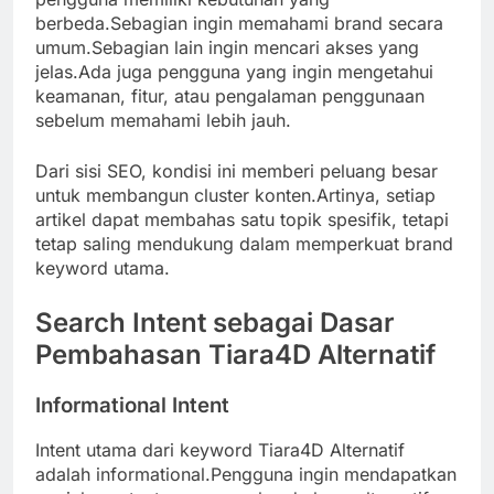
berbeda.Sebagian ingin memahami brand secara
umum.Sebagian lain ingin mencari akses yang
jelas.Ada juga pengguna yang ingin mengetahui
keamanan, fitur, atau pengalaman penggunaan
sebelum memahami lebih jauh.
Dari sisi SEO, kondisi ini memberi peluang besar
untuk membangun cluster konten.Artinya, setiap
artikel dapat membahas satu topik spesifik, tetapi
tetap saling mendukung dalam memperkuat brand
keyword utama.
Search Intent sebagai Dasar
Pembahasan Tiara4D Alternatif
Informational Intent
Intent utama dari keyword Tiara4D Alternatif
adalah informational.Pengguna ingin mendapatkan