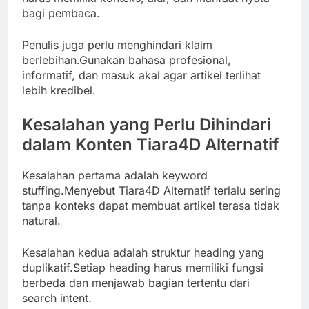
bagi pembaca.
Penulis juga perlu menghindari klaim
berlebihan.Gunakan bahasa profesional,
informatif, dan masuk akal agar artikel terlihat
lebih kredibel.
Kesalahan yang Perlu Dihindari
dalam Konten Tiara4D Alternatif
Kesalahan pertama adalah keyword
stuffing.Menyebut Tiara4D Alternatif terlalu sering
tanpa konteks dapat membuat artikel terasa tidak
natural.
Kesalahan kedua adalah struktur heading yang
duplikatif.Setiap heading harus memiliki fungsi
berbeda dan menjawab bagian tertentu dari
search intent.