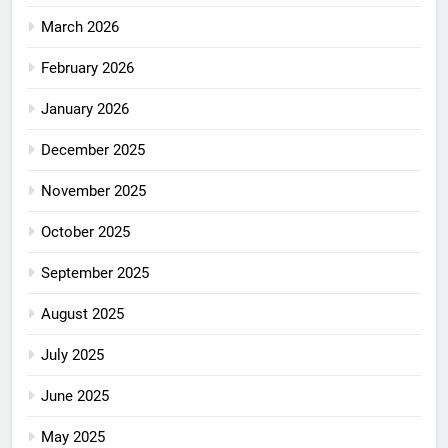
March 2026
February 2026
January 2026
December 2025
November 2025
October 2025
September 2025
August 2025
July 2025
June 2025
May 2025