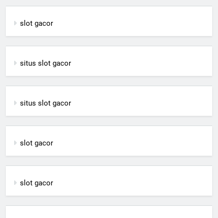
slot gacor
situs slot gacor
situs slot gacor
slot gacor
slot gacor