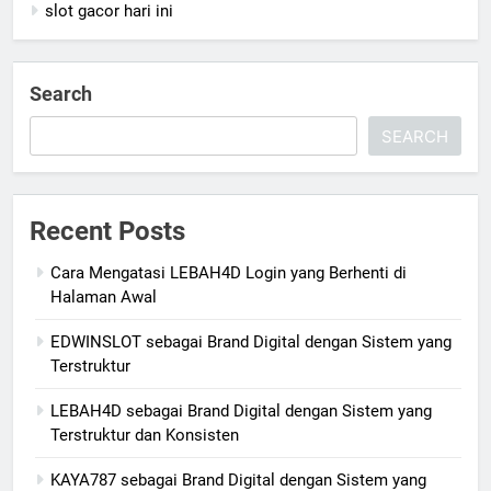
slot gacor hari ini
Search
SEARCH
Recent Posts
Cara Mengatasi LEBAH4D Login yang Berhenti di
Halaman Awal
EDWINSLOT sebagai Brand Digital dengan Sistem yang
Terstruktur
LEBAH4D sebagai Brand Digital dengan Sistem yang
Terstruktur dan Konsisten
KAYA787 sebagai Brand Digital dengan Sistem yang