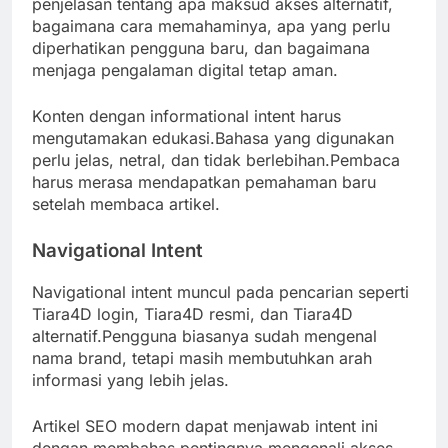
penjelasan tentang apa maksud akses alternatif,
bagaimana cara memahaminya, apa yang perlu
diperhatikan pengguna baru, dan bagaimana
menjaga pengalaman digital tetap aman.
Konten dengan informational intent harus
mengutamakan edukasi.Bahasa yang digunakan
perlu jelas, netral, dan tidak berlebihan.Pembaca
harus merasa mendapatkan pemahaman baru
setelah membaca artikel.
Navigational Intent
Navigational intent muncul pada pencarian seperti
Tiara4D login, Tiara4D resmi, dan Tiara4D
alternatif.Pengguna biasanya sudah mengenal
nama brand, tetapi masih membutuhkan arah
informasi yang lebih jelas.
Artikel SEO modern dapat menjawab intent ini