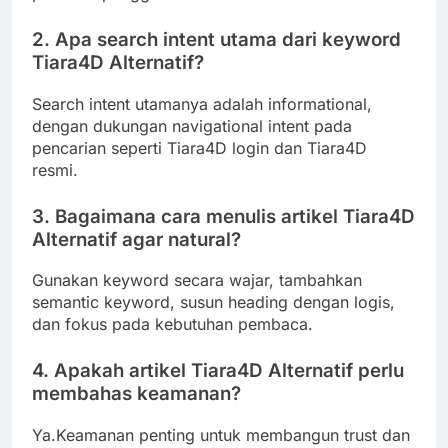
2. Apa search intent utama dari keyword
Tiara4D Alternatif?
Search intent utamanya adalah informational,
dengan dukungan navigational intent pada
pencarian seperti Tiara4D login dan Tiara4D
resmi.
3. Bagaimana cara menulis artikel Tiara4D
Alternatif agar natural?
Gunakan keyword secara wajar, tambahkan
semantic keyword, susun heading dengan logis,
dan fokus pada kebutuhan pembaca.
4. Apakah artikel Tiara4D Alternatif perlu
membahas keamanan?
Ya.Keamanan penting untuk membangun trust dan