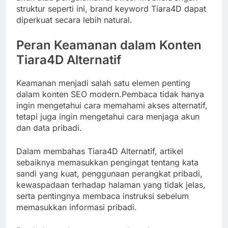
struktur seperti ini, brand keyword Tiara4D dapat
diperkuat secara lebih natural.
Peran Keamanan dalam Konten
Tiara4D Alternatif
Keamanan menjadi salah satu elemen penting
dalam konten SEO modern.Pembaca tidak hanya
ingin mengetahui cara memahami akses alternatif,
tetapi juga ingin mengetahui cara menjaga akun
dan data pribadi.
Dalam membahas Tiara4D Alternatif, artikel
sebaiknya memasukkan pengingat tentang kata
sandi yang kuat, penggunaan perangkat pribadi,
kewaspadaan terhadap halaman yang tidak jelas,
serta pentingnya membaca instruksi sebelum
memasukkan informasi pribadi.