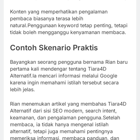
Konten yang memperhatikan pengalaman
pembaca biasanya terasa lebih
natural.Penggunaan keyword tetap penting, tetapi
tidak boleh mengganggu kenyamanan membaca.
Contoh Skenario Praktis
Bayangkan seorang pengguna bernama Rian baru
pertama kali mendengar tentang Tiara4D
Alternatif.Ia mencari informasi melalui Google
karena ingin memahami istilah tersebut secara
lebih jelas.
Rian menemukan artikel yang membahas Tiara4D
Alternatif dari sisi SEO modern, search intent,
keamanan, dan pengalaman pengguna.Setelah
membaca, ia tidak hanya mengenal istilah
alternatif, tetapi juga memahami pentingnya
memeriksa informasi, membaca panduan, dan