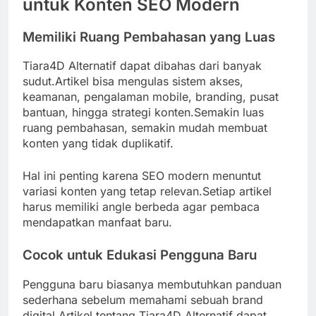
untuk Konten SEO Modern
Memiliki Ruang Pembahasan yang Luas
Tiara4D Alternatif dapat dibahas dari banyak
sudut.Artikel bisa mengulas sistem akses,
keamanan, pengalaman mobile, branding, pusat
bantuan, hingga strategi konten.Semakin luas
ruang pembahasan, semakin mudah membuat
konten yang tidak duplikatif.
Hal ini penting karena SEO modern menuntut
variasi konten yang tetap relevan.Setiap artikel
harus memiliki angle berbeda agar pembaca
mendapatkan manfaat baru.
Cocok untuk Edukasi Pengguna Baru
Pengguna baru biasanya membutuhkan panduan
sederhana sebelum memahami sebuah brand
digital.Artikel tentang Tiara4D Alternatif dapat