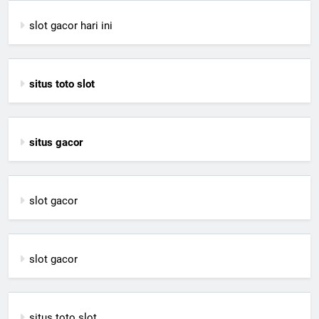
slot gacor hari ini
situs toto slot
situs gacor
slot gacor
slot gacor
situs toto slot