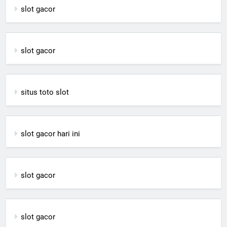
slot gacor
slot gacor
situs toto slot
slot gacor hari ini
slot gacor
slot gacor