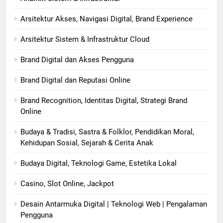
Arsitektur Akses, Navigasi Digital, Brand Experience
Arsitektur Sistem & Infrastruktur Cloud
Brand Digital dan Akses Pengguna
Brand Digital dan Reputasi Online
Brand Recognition, Identitas Digital, Strategi Brand
Online
Budaya & Tradisi, Sastra & Folklor, Pendidikan Moral,
Kehidupan Sosial, Sejarah & Cerita Anak
Budaya Digital, Teknologi Game, Estetika Lokal
Casino, Slot Online, Jackpot
Desain Antarmuka Digital | Teknologi Web | Pengalaman
Pengguna