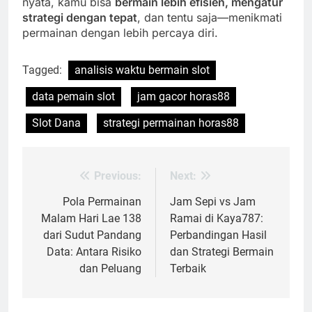
nyata, kamu bisa
bermain lebih efisien, mengatur
strategi dengan tepat
, dan tentu saja—menikmati
permainan dengan lebih percaya diri.
Tagged:
analisis waktu bermain slot
data pemain slot
jam gacor horas88
Slot Dana
strategi permainan horas88
Previous:
Next:
Post
navigation
Pola Permainan
Jam Sepi vs Jam
Malam Hari Lae 138
Ramai di Kaya787:
dari Sudut Pandang
Perbandingan Hasil
Data: Antara Risiko
dan Strategi Bermain
dan Peluang
Terbaik