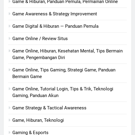
Game & Hiburan, Panduan Pemula, Permainan Online
Game Awareness & Strategy Improvement
Game Digital & Hiburan — Panduan Pemula
Game Online / Review Situs
Game Online, Hiburan, Kesehatan Mental, Tips Bermain
Game, Pengembangan Diri
Game Online, Tips Gaming, Strategi Game, Panduan
Bermain Game
Game Online, Tutorial Login, Tips & Trik, Teknologi
Gaming, Panduan Akun
Game Strategy & Tactical Awareness
Game, Hiburan, Teknologi
Gaming & Esports