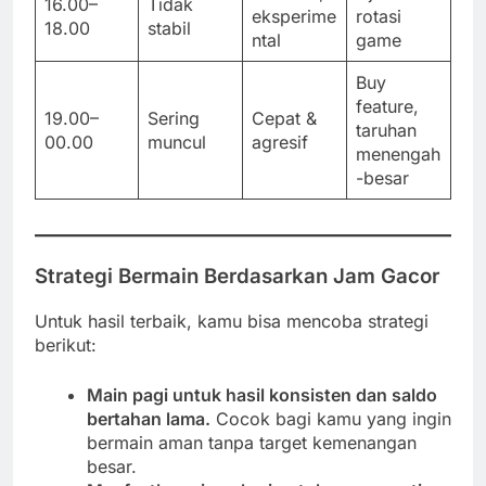
16.00–
Tidak
eksperime
rotasi
18.00
stabil
ntal
game
Buy
feature,
19.00–
Sering
Cepat &
taruhan
00.00
muncul
agresif
menengah
-besar
Strategi Bermain Berdasarkan Jam Gacor
Untuk hasil terbaik, kamu bisa mencoba strategi
berikut:
Main pagi untuk hasil konsisten dan saldo
bertahan lama.
Cocok bagi kamu yang ingin
bermain aman tanpa target kemenangan
besar.