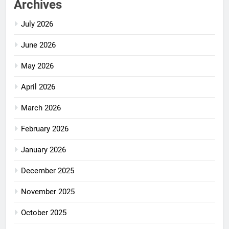
Archives
July 2026
June 2026
May 2026
April 2026
March 2026
February 2026
January 2026
December 2025
November 2025
October 2025