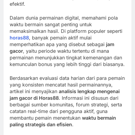
efektif.
Dalam dunia permainan digital, memahami pola
waktu bermain sangat penting untuk
memaksimalkan hasil. Di platform populer seperti
horas88
, banyak pemain aktif mulai
memperhatikan apa yang disebut sebagai
jam
gacor
, yaitu periode waktu tertentu di mana
permainan menunjukkan tingkat kemenangan dan
kemunculan bonus yang lebih tinggi dari biasanya.
Berdasarkan evaluasi data harian dari para pemain
yang konsisten mencatat hasil permainannya,
artikel ini menyajikan
analisis lengkap mengenai
jam gacor di Horas88
. Informasi ini disusun dari
berbagai sumber komunitas, forum strategi, serta
catatan real-time dari pengguna aktif, guna
membantu pemain menentukan
waktu bermain
paling strategis dan efisien
.