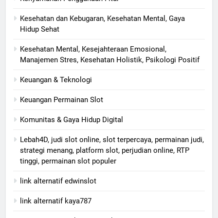
Kesehatan dan Kebugaran, Kesehatan Mental, Gaya
Hidup Sehat
Kesehatan Mental, Kesejahteraan Emosional,
Manajemen Stres, Kesehatan Holistik, Psikologi Positif
Keuangan & Teknologi
Keuangan Permainan Slot
Komunitas & Gaya Hidup Digital
Lebah4D, judi slot online, slot terpercaya, permainan judi,
strategi menang, platform slot, perjudian online, RTP
tinggi, permainan slot populer
link alternatif edwinslot
link alternatif kaya787