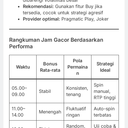
Rekomendasi:
Gunakan fitur Buy jika
tersedia, cocok untuk strategi agresif
Provider optimal:
Pragmatic Play, Joker
Rangkuman Jam Gacor Berdasarkan
Performa
Pola
Bonus
Strategi
Waktu
Permaina
Rata-rata
Ideal
n
Spin
05.00–
Konsisten,
Stabil
manual,
09.00
tenang
RTP tinggi
11.00–
Fluktuatif
Auto-spin
Menengah
14.00
ringan
terbatas
Random,
Uji coba &