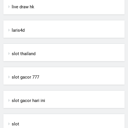
live draw hk
laris4d
slot thailand
slot gacor 777
slot gacor hari ini
slot