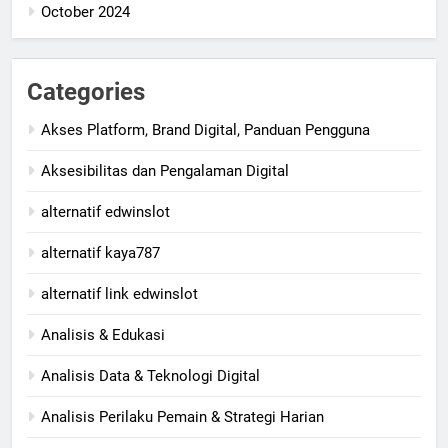
October 2024
Categories
Akses Platform, Brand Digital, Panduan Pengguna
Aksesibilitas dan Pengalaman Digital
alternatif edwinslot
alternatif kaya787
alternatif link edwinslot
Analisis & Edukasi
Analisis Data & Teknologi Digital
Analisis Perilaku Pemain & Strategi Harian