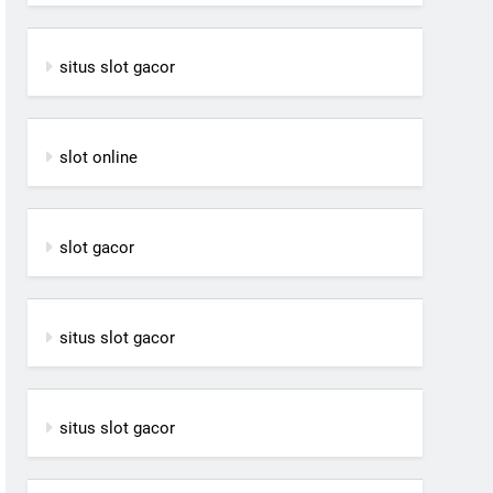
situs slot gacor
slot online
slot gacor
situs slot gacor
situs slot gacor