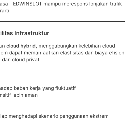
terasa—EDWINSLOT mampu merespons lonjakan trafik
arti.
itas Infrastruktur
pan
cloud hybrid
, menggabungkan kelebihan cloud
stem dapat memanfaatkan elastisitas dan biaya efisien
dari cloud privat.
rhadap beban kerja yang fluktuatif
itif lebih aman
siap menghadapi skenario penggunaan ekstrem