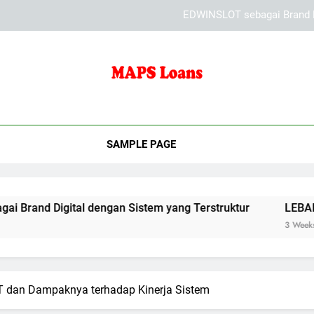
EDWINSLOT sebagai Brand Di
LEBAH4D sebagai Brand Digital dengan 
KAYA787 sebagai Brand Digital dengan Sistem
PS Loans
Cara Mengatasi LEBAH4D 
s Menyediakan Layanan Pinjaman Cepat Dengan Proses Mud
EDWINSLOT sebagai Brand Di
SAMPLE PAGE
LEBAH4D sebagai Brand Digital dengan 
KAYA787 sebagai Brand Digital dengan Sistem
ital dengan Sistem yang Terstruktur
LEBAH4D sebagai 
3 Weeks Ago
T dan Dampaknya terhadap Kinerja Sistem