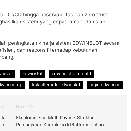
dari CI/CD hingga observabilitas dan zero trust,
hasilkan sistem yang cepat, aman, dan siap
dalah peningkatan kinerja sistem EDWINSLOT secara
isien, dan responsif terhadap kebutuhan
mbang.
winslot
Edwinslot
edwinslot alternatif
winslot rtp
link alternatif edwinslot
login edwinslot
s:
Next:
uk
Eksplorasi Slot Multi-Payline: Struktur
in
Pembayaran Kompleks di Platform Pilihan