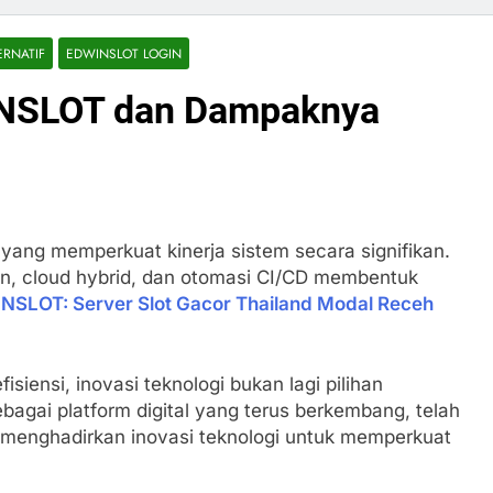
ERNATIF
EDWINSLOT LOGIN
INSLOT dan Dampaknya
ang memperkuat kinerja sistem secara signifikan.
ern, cloud hybrid, dan otomasi CI/CD membentuk
NSLOT: Server Slot Gacor Thailand Modal Receh
siensi, inovasi teknologi bukan lagi pilihan
gai platform digital yang terus berkembang, telah
 menghadirkan inovasi teknologi untuk memperkuat