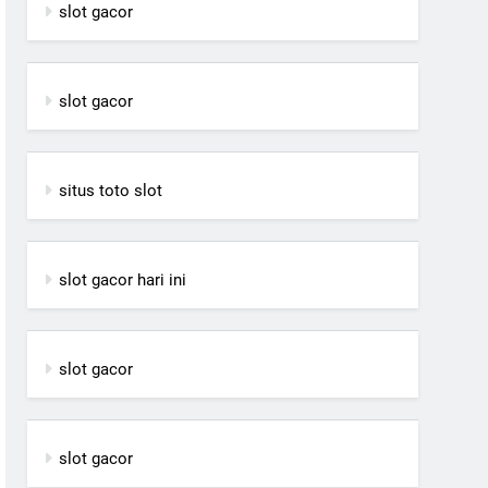
slot gacor
slot gacor
situs toto slot
slot gacor hari ini
slot gacor
slot gacor