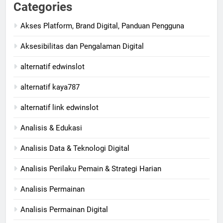
Categories
Akses Platform, Brand Digital, Panduan Pengguna
Aksesibilitas dan Pengalaman Digital
alternatif edwinslot
alternatif kaya787
alternatif link edwinslot
Analisis & Edukasi
Analisis Data & Teknologi Digital
Analisis Perilaku Pemain & Strategi Harian
Analisis Permainan
Analisis Permainan Digital