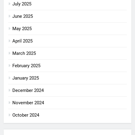
July 2025
June 2025
May 2025
April 2025
March 2025
February 2025
January 2025
December 2024
November 2024
October 2024