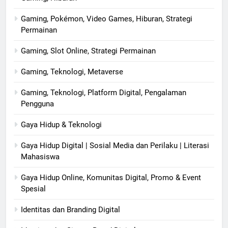
Gaming, Pokémon, Video Games, Hiburan, Strategi
Permainan
Gaming, Slot Online, Strategi Permainan
Gaming, Teknologi, Metaverse
Gaming, Teknologi, Platform Digital, Pengalaman
Pengguna
Gaya Hidup & Teknologi
Gaya Hidup Digital | Sosial Media dan Perilaku | Literasi
Mahasiswa
Gaya Hidup Online, Komunitas Digital, Promo & Event
Spesial
Identitas dan Branding Digital