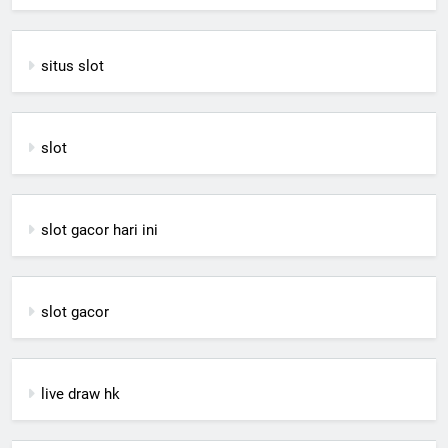
situs slot
slot
slot gacor hari ini
slot gacor
live draw hk