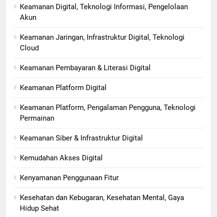
Keamanan Digital, Teknologi Informasi, Pengelolaan
Akun
Keamanan Jaringan, Infrastruktur Digital, Teknologi
Cloud
Keamanan Pembayaran & Literasi Digital
Keamanan Platform Digital
Keamanan Platform, Pengalaman Pengguna, Teknologi
Permainan
Keamanan Siber & Infrastruktur Digital
Kemudahan Akses Digital
Kenyamanan Penggunaan Fitur
Kesehatan dan Kebugaran, Kesehatan Mental, Gaya
Hidup Sehat