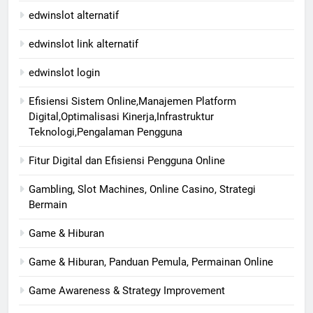
edwinslot alternatif
edwinslot link alternatif
edwinslot login
Efisiensi Sistem Online,Manajemen Platform
Digital,Optimalisasi Kinerja,Infrastruktur
Teknologi,Pengalaman Pengguna
Fitur Digital dan Efisiensi Pengguna Online
Gambling, Slot Machines, Online Casino, Strategi
Bermain
Game & Hiburan
Game & Hiburan, Panduan Pemula, Permainan Online
Game Awareness & Strategy Improvement