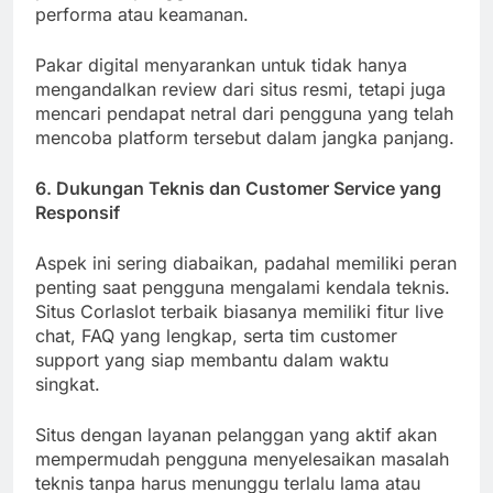
performa atau keamanan.
Pakar digital menyarankan untuk tidak hanya
mengandalkan review dari situs resmi, tetapi juga
mencari pendapat netral dari pengguna yang telah
mencoba platform tersebut dalam jangka panjang.
6. Dukungan Teknis dan Customer Service yang
Responsif
Aspek ini sering diabaikan, padahal memiliki peran
penting saat pengguna mengalami kendala teknis.
Situs Corlaslot terbaik biasanya memiliki fitur live
chat, FAQ yang lengkap, serta tim customer
support yang siap membantu dalam waktu
singkat.
Situs dengan layanan pelanggan yang aktif akan
mempermudah pengguna menyelesaikan masalah
teknis tanpa harus menunggu terlalu lama atau