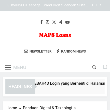
Skip
LEBAH4D sebagai Brand Digital dengan Sistem
to
yang Terstruktur dan Konsisten
content
KAYA787 sebagai Brand Digital dengan Sistem
yang Terstruktur dan Mudah Dipahami
Cara Mengatasi LEBAH4D Login yang Berhenti di
Halaman Awal
EDWINSLOT sebagai Brand Digital dengan Sistem
yang Terstruktur
MAPS Loans
MAPS Loans Menyediakan Layanan
LEBAH4D sebagai Brand Digital dengan Sistem
NEWSLETTER
RANDOM NEWS
yang Terstruktur dan Konsisten
Pinjaman Cepat Dengan Proses Mudah
KAYA787 sebagai Brand Digital dengan Sistem
Dan Bunga Rendah.
yang Terstruktur dan Mudah Dipahami
MENU
ra Mengatasi LEBAH4D Login yang Berhenti di Halaman Awal
HEADLINES
Weeks Ago
Home
Panduan Digital & Teknologi