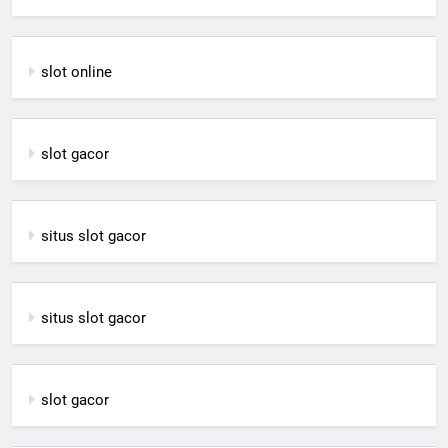
slot online
slot gacor
situs slot gacor
situs slot gacor
slot gacor