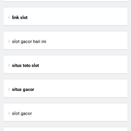
link slot
slot gacor hari ini
situs toto slot
situs gacor
slot gacor