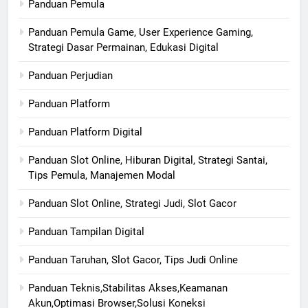
Panduan Pemula
Panduan Pemula Game, User Experience Gaming,
Strategi Dasar Permainan, Edukasi Digital
Panduan Perjudian
Panduan Platform
Panduan Platform Digital
Panduan Slot Online, Hiburan Digital, Strategi Santai,
Tips Pemula, Manajemen Modal
Panduan Slot Online, Strategi Judi, Slot Gacor
Panduan Tampilan Digital
Panduan Taruhan, Slot Gacor, Tips Judi Online
Panduan Teknis,Stabilitas Akses,Keamanan
Akun,Optimasi Browser,Solusi Koneksi