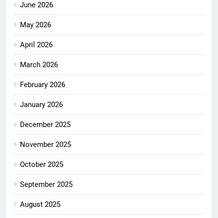
June 2026
May 2026
April 2026
March 2026
February 2026
January 2026
December 2025
November 2025
October 2025
September 2025
August 2025