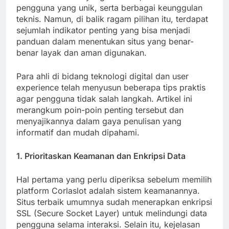
pengguna yang unik, serta berbagai keunggulan
teknis. Namun, di balik ragam pilihan itu, terdapat
sejumlah indikator penting yang bisa menjadi
panduan dalam menentukan situs yang benar-
benar layak dan aman digunakan.
Para ahli di bidang teknologi digital dan user
experience telah menyusun beberapa tips praktis
agar pengguna tidak salah langkah. Artikel ini
merangkum poin-poin penting tersebut dan
menyajikannya dalam gaya penulisan yang
informatif dan mudah dipahami.
1. Prioritaskan Keamanan dan Enkripsi Data
Hal pertama yang perlu diperiksa sebelum memilih
platform Corlaslot adalah sistem keamanannya.
Situs terbaik umumnya sudah menerapkan enkripsi
SSL (Secure Socket Layer) untuk melindungi data
pengguna selama interaksi. Selain itu, kejelasan