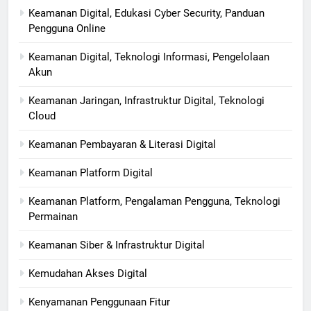
Keamanan Digital, Edukasi Cyber Security, Panduan
Pengguna Online
Keamanan Digital, Teknologi Informasi, Pengelolaan
Akun
Keamanan Jaringan, Infrastruktur Digital, Teknologi
Cloud
Keamanan Pembayaran & Literasi Digital
Keamanan Platform Digital
Keamanan Platform, Pengalaman Pengguna, Teknologi
Permainan
Keamanan Siber & Infrastruktur Digital
Kemudahan Akses Digital
Kenyamanan Penggunaan Fitur