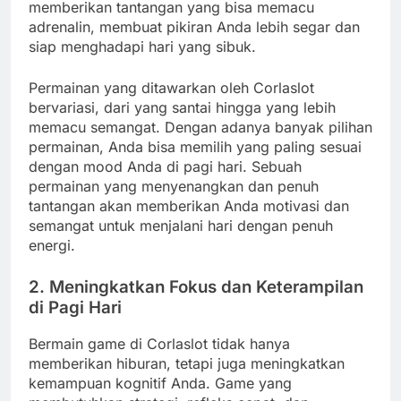
memberikan tantangan yang bisa memacu
adrenalin, membuat pikiran Anda lebih segar dan
siap menghadapi hari yang sibuk.
Permainan yang ditawarkan oleh Corlaslot
bervariasi, dari yang santai hingga yang lebih
memacu semangat. Dengan adanya banyak pilihan
permainan, Anda bisa memilih yang paling sesuai
dengan mood Anda di pagi hari. Sebuah
permainan yang menyenangkan dan penuh
tantangan akan memberikan Anda motivasi dan
semangat untuk menjalani hari dengan penuh
energi.
2.
Meningkatkan Fokus dan Keterampilan
di Pagi Hari
Bermain game di Corlaslot tidak hanya
memberikan hiburan, tetapi juga meningkatkan
kemampuan kognitif Anda. Game yang