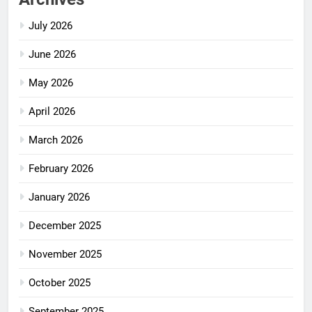
July 2026
June 2026
May 2026
April 2026
March 2026
February 2026
January 2026
December 2025
November 2025
October 2025
September 2025