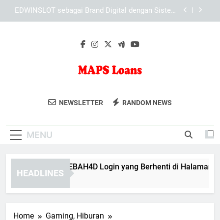
Skip
LEBAH4D sebagai Brand Digital dengan Sistem
to
yang Terstruktur dan Konsisten
content
KAYA787 sebagai Brand Digital dengan Sistem
yang Terstruktur dan Mudah Dipahami
Cara Mengatasi LEBAH4D Login yang Berhenti di
Halaman Awal
EDWINSLOT sebagai Brand Digital dengan Sistem
yang Terstruktur
MAPS Loans
MAPS Loans Menyediakan Layanan
LEBAH4D sebagai Brand Digital dengan Sistem
NEWSLETTER
RANDOM NEWS
yang Terstruktur dan Konsisten
Pinjaman Cepat Dengan Proses Mudah
KAYA787 sebagai Brand Digital dengan Sistem
Dan Bunga Rendah.
yang Terstruktur dan Mudah Dipahami
MENU
ra Mengatasi LEBAH4D Login yang Berhenti di Halaman Awal
HEADLINES
Weeks Ago
Home
Gaming, Hiburan