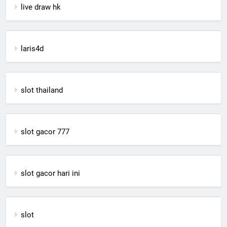
live draw hk
laris4d
slot thailand
slot gacor 777
slot gacor hari ini
slot