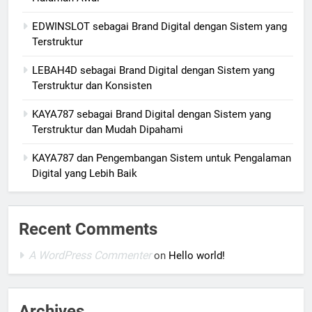
EDWINSLOT sebagai Brand Digital dengan Sistem yang
Terstruktur
LEBAH4D sebagai Brand Digital dengan Sistem yang
Terstruktur dan Konsisten
KAYA787 sebagai Brand Digital dengan Sistem yang
Terstruktur dan Mudah Dipahami
KAYA787 dan Pengembangan Sistem untuk Pengalaman
Digital yang Lebih Baik
Recent Comments
A WordPress Commenter
on
Hello world!
Archives