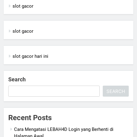
slot gacor
slot gacor
slot gacor hari ini
Search
SEARCH
Recent Posts
Cara Mengatasi LEBAH4D Login yang Berhenti di
Halaman Awal