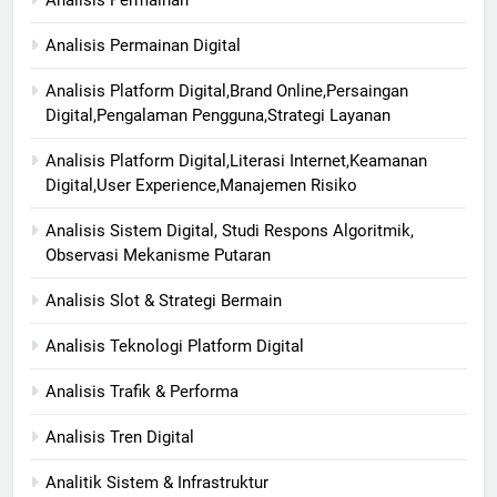
Analisis Permainan Digital
Analisis Platform Digital,Brand Online,Persaingan
Digital,Pengalaman Pengguna,Strategi Layanan
Analisis Platform Digital,Literasi Internet,Keamanan
Digital,User Experience,Manajemen Risiko
Analisis Sistem Digital, Studi Respons Algoritmik,
Observasi Mekanisme Putaran
Analisis Slot & Strategi Bermain
Analisis Teknologi Platform Digital
Analisis Trafik & Performa
Analisis Tren Digital
Analitik Sistem & Infrastruktur