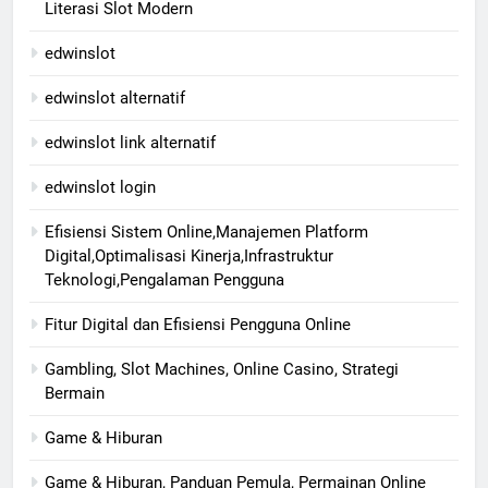
Literasi Slot Modern
edwinslot
edwinslot alternatif
edwinslot link alternatif
edwinslot login
Efisiensi Sistem Online,Manajemen Platform
Digital,Optimalisasi Kinerja,Infrastruktur
Teknologi,Pengalaman Pengguna
Fitur Digital dan Efisiensi Pengguna Online
Gambling, Slot Machines, Online Casino, Strategi
Bermain
Game & Hiburan
Game & Hiburan, Panduan Pemula, Permainan Online