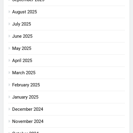
August 2025
July 2025
June 2025
May 2025
April 2025
March 2025
February 2025
January 2025
December 2024
November 2024