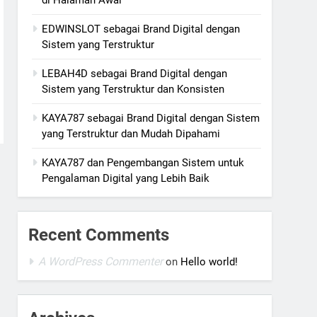
di Halaman Awal
EDWINSLOT sebagai Brand Digital dengan
Sistem yang Terstruktur
LEBAH4D sebagai Brand Digital dengan
Sistem yang Terstruktur dan Konsisten
KAYA787 sebagai Brand Digital dengan Sistem
yang Terstruktur dan Mudah Dipahami
KAYA787 dan Pengembangan Sistem untuk
Pengalaman Digital yang Lebih Baik
Recent Comments
A WordPress Commenter
on
Hello world!