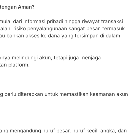
 dengan Aman?
lai dari informasi pribadi hingga riwayat transaksi
alah, risiko penyalahgunaan sangat besar, termasuk
tau bahkan akses ke dana yang tersimpan di dalam
anya melindungi akun, tetapi juga menjaga
n platform.
ng perlu diterapkan untuk memastikan keamanan akun
ang mengandung huruf besar, huruf kecil, angka, dan