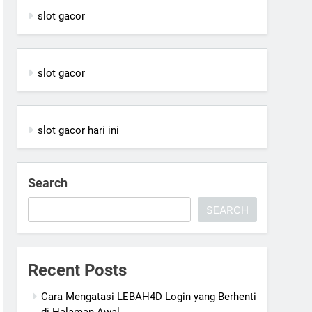
slot gacor
slot gacor
slot gacor hari ini
Search
SEARCH
Recent Posts
Cara Mengatasi LEBAH4D Login yang Berhenti