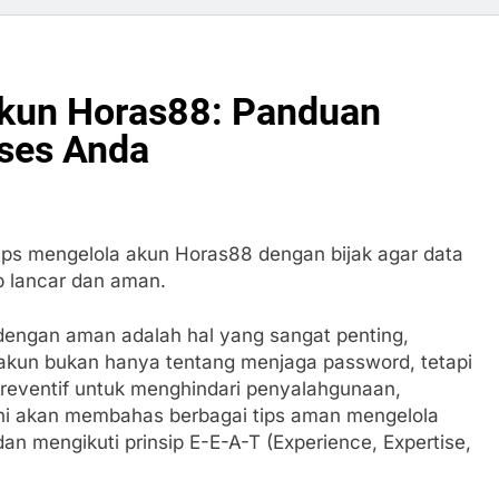
kun Horas88: Panduan
kses Anda
tips mengelola akun Horas88 dengan bijak agar data
ap lancar dan aman.
n dengan aman adalah hal yang sangat penting,
kun bukan hanya tentang menjaga password, tetapi
reventif untuk menghindari penyalahgunaan,
 ini akan membahas berbagai tips aman mengelola
an mengikuti prinsip E-E-A-T (Experience, Expertise,