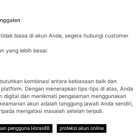
anggalan
 tidak biasa di akun Anda, segera hubungi customer
n yang lebih besar.
tuhkan kombinasi antara kebiasaan baik dan
platform. Dengan menerapkan tips-tips di atas, Anda
an digital dan menikmati pengalaman menggunakan
keamanan akun adalah tanggung jawab Anda sendiri,
ripada mengatasi masalah setelah terjadi.
uan pengguna Horas88
proteksi akun online