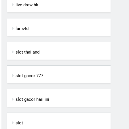
live draw hk
laris4d
slot thailand
slot gacor 777
slot gacor hari ini
slot