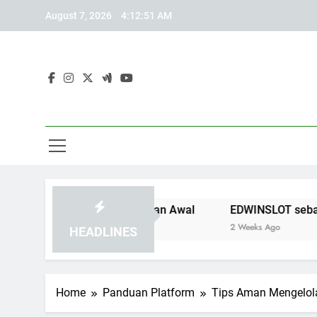
Skip
August 7, 2026
4:12:52 AM
to
content
MA
MAPS Loan
Berhenti di Halaman Awal
EDWINSLOT sebagai Brand Dig
2 Weeks Ago
HEADLINES
Home
Panduan Platform
Tips Aman Mengelol