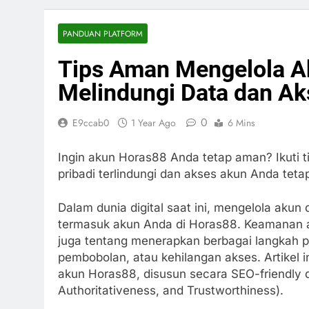
PANDUAN PLATFORM
Tips Aman Mengelola A
Melindungi Data dan A
0
E9ccab0
1 Year Ago
6 Mins
Ingin akun Horas88 Anda tetap aman? Ikuti 
pribadi terlindungi dan akses akun Anda tet
Dalam dunia digital saat ini, mengelola aku
termasuk akun Anda di Horas88. Keamanan a
juga tentang menerapkan berbagai langkah p
pembobolan, atau kehilangan akses. Artikel
akun Horas88, disusun secara SEO-friendly d
Authoritativeness, and Trustworthiness).