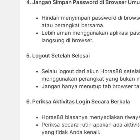
4. Jangan Simpan Password di Browser Um
Hindari menyimpan password di browse
atau perangkat bersama.
Lebih aman menggunakan aplikasi pa
langsung di browser.
5. Logout Setelah Selesai
Selalu logout dari akun Horas88 setel
menggunakan perangkat yang bukan mil
Jangan hanya menutup tab browser tanpa
6. Periksa Aktivitas Login Secara Berkala
Horas88 biasanya menyediakan riwayat 
Periksa secara rutin apakah ada aktivi
yang tidak Anda kenali.