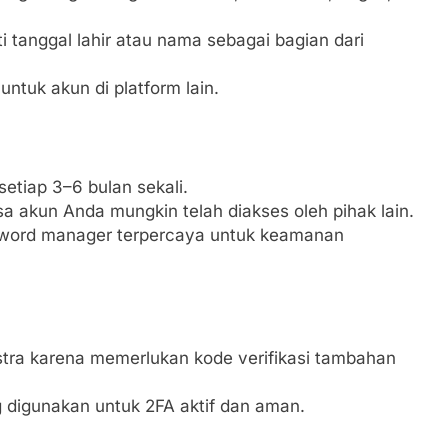
i tanggal lahir atau nama sebagai bagian dari
tuk akun di platform lain.
etiap 3–6 bulan sekali.
a akun Anda mungkin telah diakses oleh pihak lain.
ssword manager terpercaya untuk keamanan
tra karena memerlukan kode verifikasi tambahan
 digunakan untuk 2FA aktif dan aman.