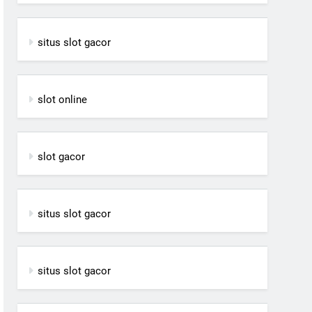
situs slot gacor
slot online
slot gacor
situs slot gacor
situs slot gacor