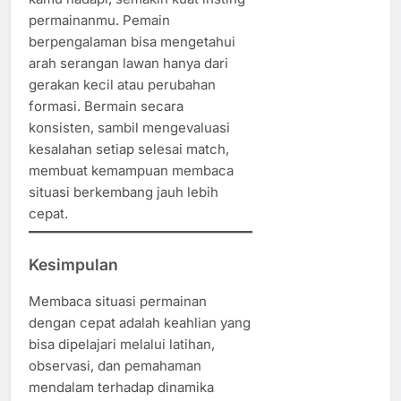
permainanmu. Pemain
berpengalaman bisa mengetahui
arah serangan lawan hanya dari
gerakan kecil atau perubahan
formasi. Bermain secara
konsisten, sambil mengevaluasi
kesalahan setiap selesai match,
membuat kemampuan membaca
situasi berkembang jauh lebih
cepat.
Kesimpulan
Membaca situasi permainan
dengan cepat adalah keahlian yang
bisa dipelajari melalui latihan,
observasi, dan pemahaman
mendalam terhadap dinamika