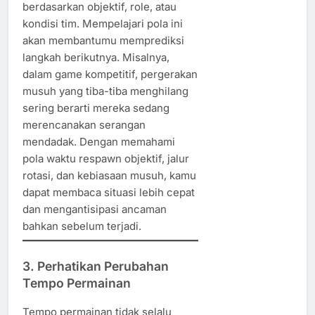
berdasarkan objektif, role, atau
kondisi tim. Mempelajari pola ini
akan membantumu memprediksi
langkah berikutnya. Misalnya,
dalam game kompetitif, pergerakan
musuh yang tiba-tiba menghilang
sering berarti mereka sedang
merencanakan serangan
mendadak. Dengan memahami
pola waktu respawn objektif, jalur
rotasi, dan kebiasaan musuh, kamu
dapat membaca situasi lebih cepat
dan mengantisipasi ancaman
bahkan sebelum terjadi.
3. Perhatikan Perubahan
Tempo Permainan
Tempo permainan tidak selalu