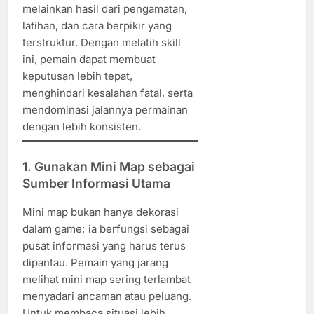
melainkan hasil dari pengamatan,
latihan, dan cara berpikir yang
terstruktur. Dengan melatih skill
ini, pemain dapat membuat
keputusan lebih tepat,
menghindari kesalahan fatal, serta
mendominasi jalannya permainan
dengan lebih konsisten.
1. Gunakan Mini Map sebagai
Sumber Informasi Utama
Mini map bukan hanya dekorasi
dalam game; ia berfungsi sebagai
pusat informasi yang harus terus
dipantau. Pemain yang jarang
melihat mini map sering terlambat
menyadari ancaman atau peluang.
Untuk membaca situasi lebih