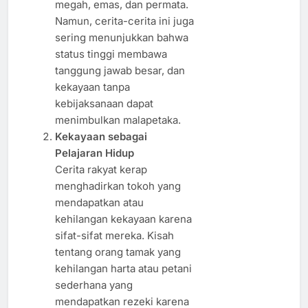
megah, emas, dan permata.
Namun, cerita-cerita ini juga
sering menunjukkan bahwa
status tinggi membawa
tanggung jawab besar, dan
kekayaan tanpa
kebijaksanaan dapat
menimbulkan malapetaka.
Kekayaan sebagai
Pelajaran Hidup
Cerita rakyat kerap
menghadirkan tokoh yang
mendapatkan atau
kehilangan kekayaan karena
sifat-sifat mereka. Kisah
tentang orang tamak yang
kehilangan harta atau petani
sederhana yang
mendapatkan rezeki karena