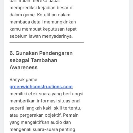
dari itulah mereka dapat
memprediksi kejadian besar di
dalam game. Ketelitian dalam
membaca detail memungkinkan
kamu membuat keputusan tepat
sebelum lawan menyadarinya.
6. Gunakan Pendengaran
sebagai Tambahan
Awareness
Banyak game
greenwichconstructions.com
memiliki efek suara yang berfungsi
memberikan informasi situasional
seperti langkah kaki, skill tertentu,
atau pergerakan objektif. Pemain
yang mengaktifkan audio dan
mengenali suara-suara penting