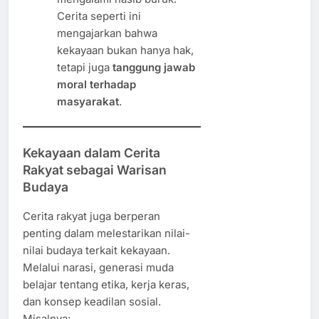
Cerita seperti ini
mengajarkan bahwa
kekayaan bukan hanya hak,
tetapi juga
tanggung jawab
moral terhadap
masyarakat
.
Kekayaan dalam Cerita
Rakyat sebagai Warisan
Budaya
Cerita rakyat juga berperan
penting dalam melestarikan nilai-
nilai budaya terkait kekayaan.
Melalui narasi, generasi muda
belajar tentang etika, kerja keras,
dan konsep keadilan sosial.
Misalnya: