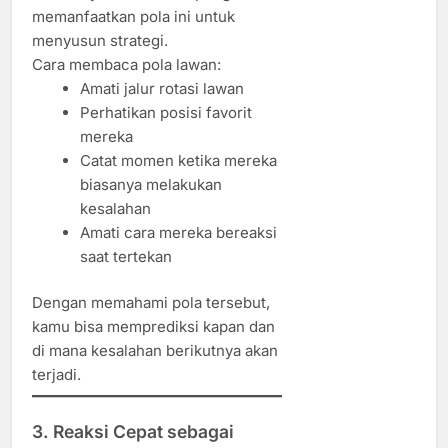
memanfaatkan pola ini untuk
menyusun strategi.
Cara membaca pola lawan:
Amati jalur rotasi lawan
Perhatikan posisi favorit
mereka
Catat momen ketika mereka
biasanya melakukan
kesalahan
Amati cara mereka bereaksi
saat tertekan
Dengan memahami pola tersebut,
kamu bisa memprediksi kapan dan
di mana kesalahan berikutnya akan
terjadi.
3. Reaksi Cepat sebagai