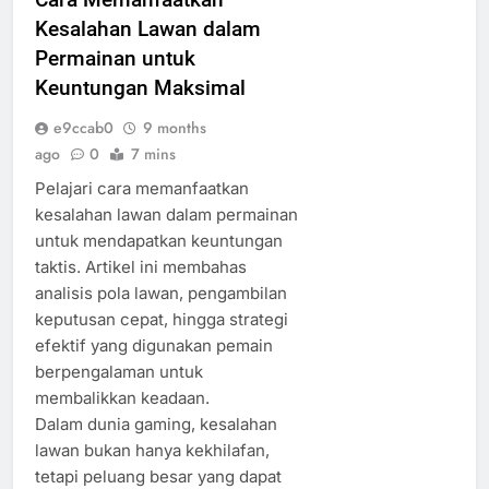
Kesalahan Lawan dalam
Permainan untuk
Keuntungan Maksimal
e9ccab0
9 months
ago
0
7 mins
Pelajari cara memanfaatkan
kesalahan lawan dalam permainan
untuk mendapatkan keuntungan
taktis. Artikel ini membahas
analisis pola lawan, pengambilan
keputusan cepat, hingga strategi
efektif yang digunakan pemain
berpengalaman untuk
membalikkan keadaan.
Dalam dunia gaming, kesalahan
lawan bukan hanya kekhilafan,
tetapi peluang besar yang dapat