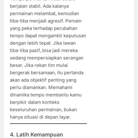
berjalan stabil. Ada kalanya
permainan melambat, kemudian
tiba-tiba menjadi agresif. Pemain
yang peka terhadap perubahan
tempo dapat mengambil keputusan
dengan lebih tepat. Jika lawan
tiba-tiba pasif, bisa jadi mereka
sedang mempersiapkan serangan
besar. Jika rekan tim mulai
bergerak bersamaan, itu pertanda
akan ada objektif penting yang
perlu diamankan. Memahami
dinamika tempo membantu kamu
berpikir dalam konteks
keseluruhan permainan, bukan
hanya situasi di depan layar.
4. Latih Kemampuan