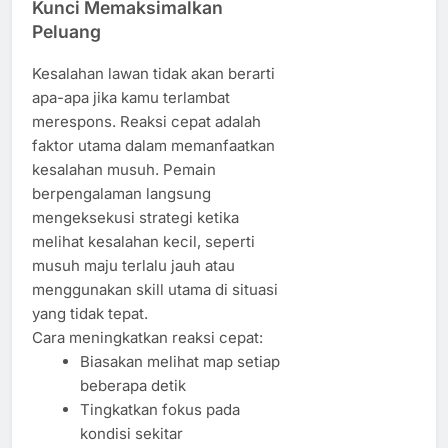
Kunci Memaksimalkan
Peluang
Kesalahan lawan tidak akan berarti
apa-apa jika kamu terlambat
merespons. Reaksi cepat adalah
faktor utama dalam memanfaatkan
kesalahan musuh. Pemain
berpengalaman langsung
mengeksekusi strategi ketika
melihat kesalahan kecil, seperti
musuh maju terlalu jauh atau
menggunakan skill utama di situasi
yang tidak tepat.
Cara meningkatkan reaksi cepat:
Biasakan melihat map setiap
beberapa detik
Tingkatkan fokus pada
kondisi sekitar