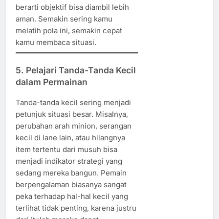
berarti objektif bisa diambil lebih
aman. Semakin sering kamu
melatih pola ini, semakin cepat
kamu membaca situasi.
5. Pelajari Tanda-Tanda Kecil
dalam Permainan
Tanda-tanda kecil sering menjadi
petunjuk situasi besar. Misalnya,
perubahan arah minion, serangan
kecil di lane lain, atau hilangnya
item tertentu dari musuh bisa
menjadi indikator strategi yang
sedang mereka bangun. Pemain
berpengalaman biasanya sangat
peka terhadap hal-hal kecil yang
terlihat tidak penting, karena justru