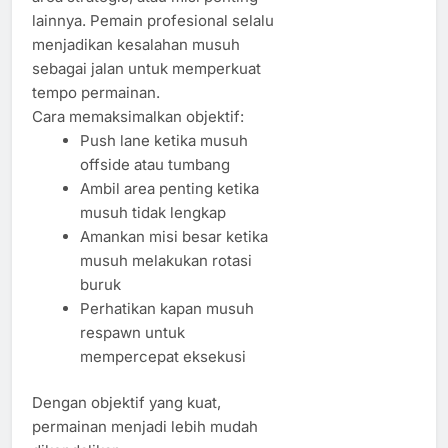
lainnya. Pemain profesional selalu
menjadikan kesalahan musuh
sebagai jalan untuk memperkuat
tempo permainan.
Cara memaksimalkan objektif:
Push lane ketika musuh
offside atau tumbang
Ambil area penting ketika
musuh tidak lengkap
Amankan misi besar ketika
musuh melakukan rotasi
buruk
Perhatikan kapan musuh
respawn untuk
mempercepat eksekusi
Dengan objektif yang kuat,
permainan menjadi lebih mudah