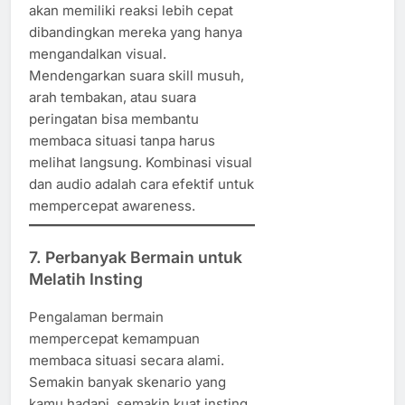
akan memiliki reaksi lebih cepat
dibandingkan mereka yang hanya
mengandalkan visual.
Mendengarkan suara skill musuh,
arah tembakan, atau suara
peringatan bisa membantu
membaca situasi tanpa harus
melihat langsung. Kombinasi visual
dan audio adalah cara efektif untuk
mempercepat awareness.
7. Perbanyak Bermain untuk
Melatih Insting
Pengalaman bermain
mempercepat kemampuan
membaca situasi secara alami.
Semakin banyak skenario yang
kamu hadapi, semakin kuat insting