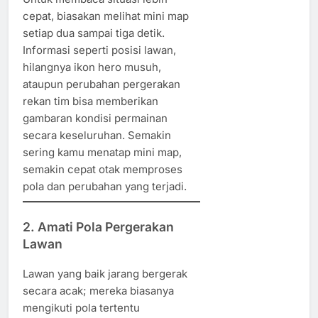
cepat, biasakan melihat mini map
setiap dua sampai tiga detik.
Informasi seperti posisi lawan,
hilangnya ikon hero musuh,
ataupun perubahan pergerakan
rekan tim bisa memberikan
gambaran kondisi permainan
secara keseluruhan. Semakin
sering kamu menatap mini map,
semakin cepat otak memproses
pola dan perubahan yang terjadi.
2. Amati Pola Pergerakan
Lawan
Lawan yang baik jarang bergerak
secara acak; mereka biasanya
mengikuti pola tertentu