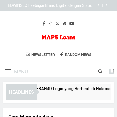
Skip
LEBAH4D sebagai Brand Digital dengan Sistem
to
yang Terstruktur dan Konsisten
content
KAYA787 sebagai Brand Digital dengan Sistem
yang Terstruktur dan Mudah Dipahami
Cara Mengatasi LEBAH4D Login yang Berhenti di
Halaman Awal
EDWINSLOT sebagai Brand Digital dengan Sistem
yang Terstruktur
MAPS Loans
MAPS Loans Menyediakan Layanan
LEBAH4D sebagai Brand Digital dengan Sistem
NEWSLETTER
RANDOM NEWS
yang Terstruktur dan Konsisten
Pinjaman Cepat Dengan Proses Mudah
KAYA787 sebagai Brand Digital dengan Sistem
Dan Bunga Rendah.
yang Terstruktur dan Mudah Dipahami
MENU
ra Mengatasi LEBAH4D Login yang Berhenti di Halaman Awal
HEADLINES
Weeks Ago
Cara Memanfaatkan