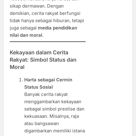
sikap dermawan. Dengan
demikian, cerita rakyat berfungsi
tidak hanya sebagai hiburan, tetapi
juga sebagai
media pendidikan
nilai dan moral
.
Kekayaan dalam Cerita
Rakyat: Simbol Status dan
Moral
Harta sebagai Cermin
Status Sosial
Banyak cerita rakyat
menggambarkan kekayaan
sebagai simbol prestise dan
kekuasaan. Misalnya, raja
atau bangsawan
digambarkan memiliki istana